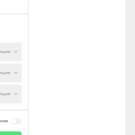
укция
укция
укция
ытия