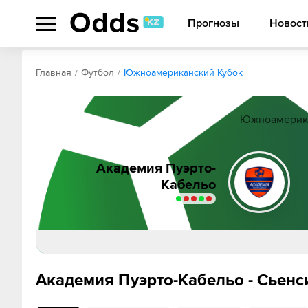
Прогнозы
Новост
Обзор
Коэффициенты
Статистика
Прогнозы
Главная
Футбол
Южноамериканский Кубок
Южноамерикан
Академия Пуэрто-
Кабельо
Gustavo Gonza
Джовани Бамб
Академия Пуэрто-Кабельо - Сьенс
Робинсон Фло
Жан Касти