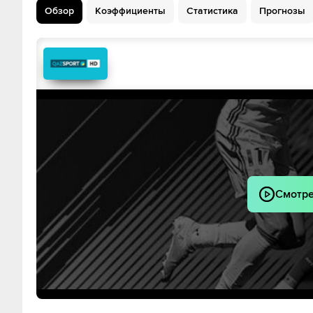
Обзор
Коэффициенты
Статистика
Прогнозы
Jayson Martinez
Жан Касти
Edwuin Pernia
Андрес По
Pablo Lima
Джовани Бам
Pablo L
Heiber Linares
Робинсон Фло
Geremias Melendez
Gustavo Gonza
Смотре