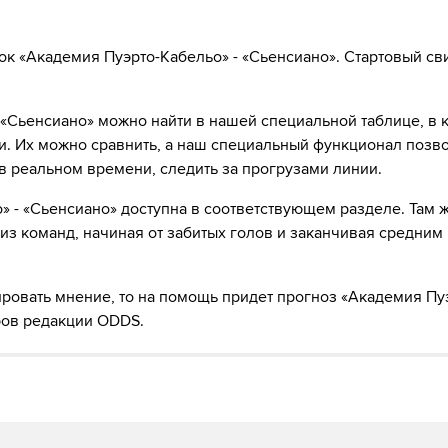
 ↔ Edwuin Pernia
к «Академия Пуэрто-Кабельо» - «Сьенсиано». Стартовый св
ба ↔ Pablo Lima
 Каверо
«Сьенсиано» можно найти в нашей специальной таблице, в 
. Их можно сравнить, а наш специальный функционал позв
ndoval
в реальном времени, следить за прогрузами линии.
учает жёлтую карточку
» - «Сьенсиано» доступна в соответствующем разделе. Там 
з команд, начиная от забитых голов и заканчивая средним
ую карточку
рес ↔ Heiber Linares
ировать мнение, то на помощь придет прогноз «Академия Пу
ров редакции ODDS.
alez ↔ Geremias Melendez
ую карточку