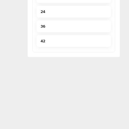
24
36
42