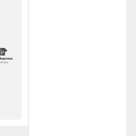
31
 Espinoza
ратарь