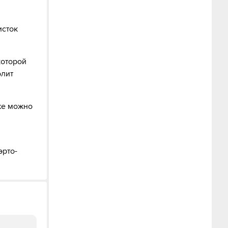
исток
которой
олит
же можно
эрто-