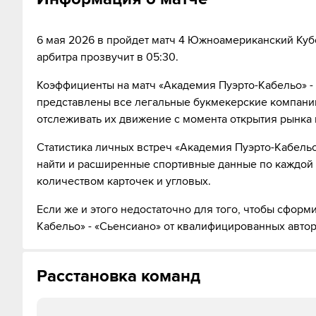
71´
Замена "Академия Пуэрто-Кабельо": Андрес Понсе
6 мая 2026 в пройдет матч 4 Южноамериканский Кубо
80´
Замена "Академия Пуэрто-Кабельо": Джовани Бам
арбитра прозвучит в 05:30.
80´
Замена "Сьенсиано": Ademar Robles ↔ Себастьян
Коэффициенты на матч «Академия Пуэрто-Кабельо» - 
представлены все легальные букмекерские компании
80´
Замена "Сьенсиано": Алехандро Хохберг ↔ Ray Sa
отслеживать их движение с момента открытия рынка 
84´
Игрок "Академия Пуэрто-Кабельо" Pablo Lima пол
Статистика личных встреч «Академия Пуэрто-Кабельо
найти и расширенные спортивные данные по каждой и
86´
Игрок "Сьенсиано" Клаудио Нуньес получает жёлт
количеством карточек и угловых.
88´
Замена "Академия Пуэрто-Кабельо": Робинсон Фло
Если же и этого недостаточно для того, чтобы сформ
Кабельо» - «Сьенсиано» от квалифицированных авто
88´
Замена "Академия Пуэрто-Кабельо": Gustavo Gonz
90´+7
Игрок "Сьенсиано" Карлос Гарсес получает жёлт
Расстановка команд