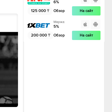
6
%
125 000
₸
Обзор
На сайт
Маржа
:
5
%
200 000
₸
Обзор
На сайт