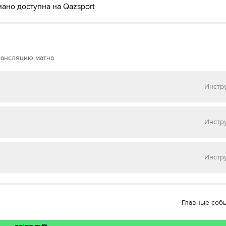
ано доступна на Qazsport
рансляцию матча
Инстр
 на
Матч ТВ
Инстр
 на
НТВ ПЛЮС
Инстр
 на
Окко ТВ
 МАТЧ ТВ»
Главные соб