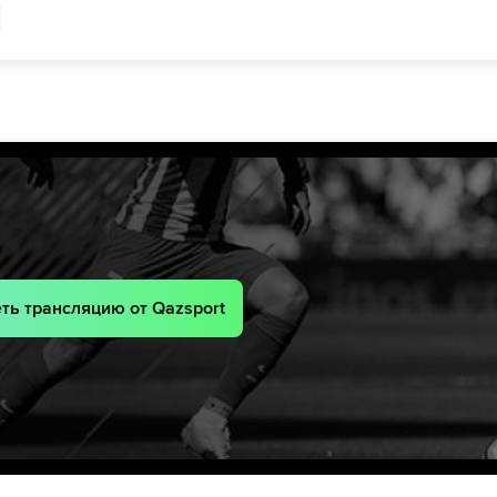
66´
Нери Рикардо Бандьера
Матиас Суккар
66´
Gerson Barreto
Henry Caparo
льо
71´
нсе
71´
80´
Ademar Robles
Себастьян Каверо
ба
80´
80´
Алехандро Хохберг
Ray Sandoval
ima
84´
86´
Клаудио Нуньес
рес
88´
lez
88´
ть трансляцию от Qazsport
90´+7
Карлос Гарсес