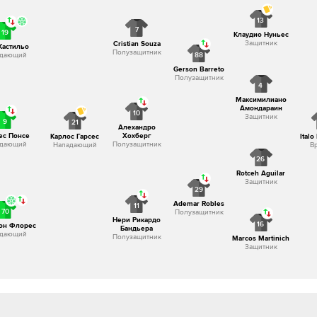
13
7
19
Клаудио Нуньес
Защитник
Cristian Souza
Кастильо
Полузащитник
88
адающий
Gerson Barreto
Полузащитник
4
Максимилиано
Амондараин
10
Защитник
9
21
Алехандро
ес Понсе
Хохберг
Карлос Гарсес
Italo
адающий
Полузащитник
Нападающий
В
26
Rotceh Aguilar
Защитник
29
Ademar Robles
11
70
Полузащитник
Нери Рикардо
16
он Флорес
Бандьера
адающий
Полузащитник
Marcos Martinich
Защитник