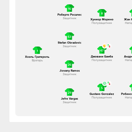
16
8
Роберто Росалес
Защитник
Хуниор Морено
Жан 
Полузащитник
Нап
63
Stefan Obradovic
Защитник
47
1
Джовани Бамба
Андр
Хоэль Гратероль
Полузащитник
Нап
Вратарь
26
Jiovany Ramos
Защитник
5
29
Gustavo Gonzalez
Робинс
Полузащитник
Нап
Jefre Vargas
Защитник