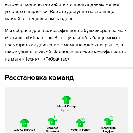
встречи, количество забитых и пропущенных мячей,
а Михал Садилек выходит на его замену.
угловые и карточки. Все это доступно на странице
69´
Николас Позо уходит с поля. Дэн Бент выходит
матчей в специальном разделе.
вместо него
Мы собрали для вас коэффициенты букмекеров на матч
76´
Гибралтар делает замену. Джулиан Дель Рио уходит
«Чехия» - «Гибралтар». В специальной таблице можно
с поля, а Ярон Винет выходит на его замену.
посмотреть их движение с момента открытия рынка, а
также узнать, в какой БК самые высокие коэффициенты
84´
Грэм Торрилла уходит с поля. Джереми Перера
на матч «Чехия» - «Гибралтар».
выходит вместо него
84´
Гибралтар делает замену. Jaiden Bartolo уходит с
Расстановка команд
поля, а Келвин Морган выходит на его замену.
88´
Чехия делает замену. Патрик Шик уходит с поля, а
Моймир Хитил выходит на его замену.
1
Матей Ковар
Вот и все! Рефери свистит финальный свисток
Вратарь
20
5
17
4
Ярослав
Владимир
Давид Юрасек
Робин Гранач
Зеленый
Цоуфал