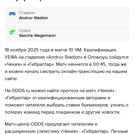
Второй тайм начался
Стадион
Andruv Stadion
46´
Джейс Оливеро уходит с поля. Paddy McClafferty
выходит вместо него
Судьи
Sascha Stegemann
50´
Киан Ронан получил желтую карточку от судьи
18 ноября 2025 года в матче 10 ЧМ. Квалификация,
51´
ГОЛ!
УЕФА на стадионе «Andruv Stadion» в Оломоуц сойдутся
51´
Г О О О О Л - Робин Гранач бьет в цель!
«Чехия» и «Гибралтар». Матч начнется в 00:45, тогда же
и можно начать смотреть онлайн-трансляцию на нашем
57´
Чехия делает замену. Томаш Хоры уходит с поля, а
сайте.
Кристоф Данек выходит на его замену.
На ODDS.ru можно найти прогноз на матч «Чехия» -
57´
Чехия делает замену. Михал Беран уходит с поля, а
«Гибралтар» от квалифицированным авторами и
Лукаш Черв выходит на его замену.
поможет читателю выбрать ставки букмекеров, узнать о
потерях команд перед поединком и другие новости.
68´
Чехия делает замену. Ярослав Зеленый уходит с
поля, а Stepan Chaloupek выходит на его замену.
Матч-центр ODDS предлагает читателям и
расширенную статистику «Чехия» - «Гибралтар». Личные
68´
Чехия делает замену. Томаш Соучек уходит с поля,