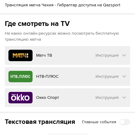
Трансляция матча Чехия - Гибралтар доступна на Qazsport
Джереми Перера
84´
Jaiden Bartolo
Келвин Морган
Где смотреть на TV
Патрик Шик
88´
На каких онлайн-ресурсах можно посмотреть бесплатную
Моймир Хитил
трансляцию матча
Матч ТВ
Инструкция
Как смотреть бесплатно трансляцию матча
НТВ-ПЛЮС
Инструкция
на
Матч ТВ
Инструкция
:
Как смотреть бесплатно трансляцию матча
Окко Спорт
Инструкция
на
НТВ ПЛЮС
Перейдите на сайт МАТЧ ТВ
Инструкция
:
Нажмите на кнопку
«Оформить подписку»
Как смотреть бесплатно трансляцию матча
Текстовая трансляция
Главные события
на
Окко ТВ
Перейдите на сайт НТВ ПЛЮС
Далее нажмите на
«Создать учетную запись в
МАТЧ ТВ»
Инструкция
: