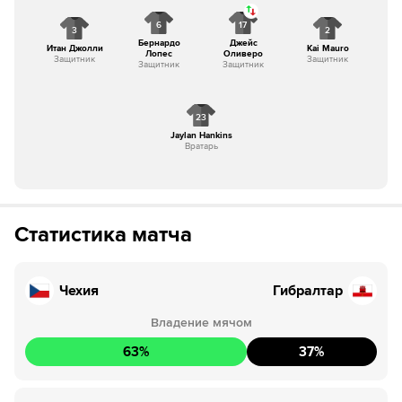
6
17
3
2
Бернардо
Джейс
Итан Джолли
Kai Mauro
Лопес
Оливеро
Защитник
Защитник
Защитник
Защитник
23
Jaylan Hankins
Вратарь
Статистика матча
Чехия
Гибралтар
Владение мячом
63
%
37
%