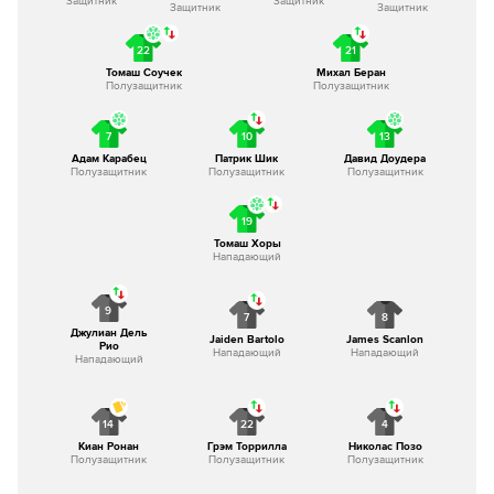
Защитник
Защитник
Защитник
Защитник
22
21
Томаш Соучек
Михал Беран
Полузащитник
Полузащитник
7
10
13
Адам Карабец
Патрик Шик
Давид Доудера
Полузащитник
Полузащитник
Полузащитник
19
Томаш Хоры
Нападающий
9
7
8
Джулиан Дель
Jaiden Bartolo
James Scanlon
Рио
Нападающий
Нападающий
Нападающий
14
22
4
Киан Ронан
Грэм Торрилла
Николас Позо
Полузащитник
Полузащитник
Полузащитник