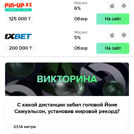
Маржа
:
6
%
125 000
₸
Обзор
На сайт
Маржа
:
5
%
200 000
₸
Обзор
На сайт
ВИКТОРИНА
ВИКТОРИНА
С какой дистанции забил головой Йоне
Самуэльсон, установив мировой рекорд?
23,14 метра