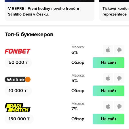
V REPRE I První hodiny nového trenéra
Tisková konfer
Santiho Denii v Česku.
reprezentace
Топ-5 букмекеров
Маржа
:
6
%
50 000
₸
Обзор
На сайт
Маржа
:
5
%
10 000
₸
Обзор
На сайт
Маржа
:
7
%
150 000
₸
Обзор
На сайт