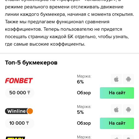
режиме реального времени отслеживать движение
линии каждого букмекера, начиная с момента открытия.
Также мы предлагаем функционал сравнения
коэффициентов. Теперь пользователю не придется
посещать страницу каждой БК отдельно, чтобы узнать,
где самые высокие коэффициенты.
Топ-5 букмекеров
Маржа
:
6
%
50 000
₸
Обзор
На сайт
Маржа
:
5
%
10 000
₸
Обзор
На сайт
Маржа
: