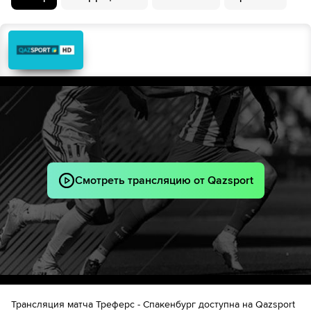
Смотреть трансляцию от Qazsport
Трансляция матча Треферс - Спакенбург доступна на Qazsport