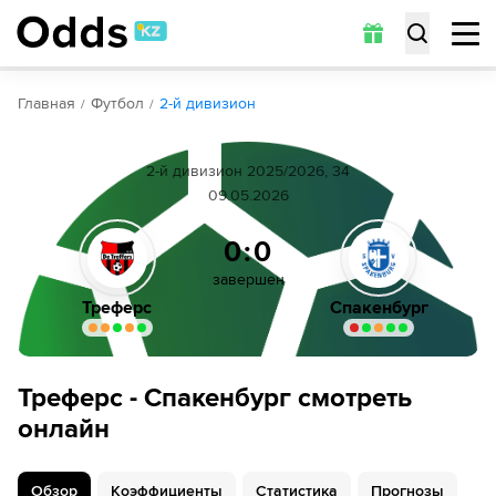
Обзор
Коэффициенты
Статистика
Прогнозы
Главная
Футбол
2-й дивизион
2-й дивизион 2025/2026, 34
09.05.2026
0:0
завершен
Треферс
Спакенбург
Треферс - Спакенбург смотреть
онлайн
Обзор
Коэффициенты
Статистика
Прогнозы