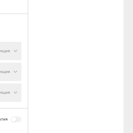
укция
укция
укция
ытия