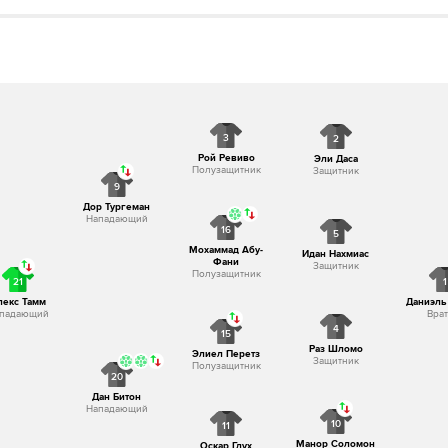
 The referee blows the final whistle
3
2
Рой Ревиво
Эли Даса
Полузащитник
Защитник
9
Дор Тургеман
Нападающий
16
5
Мохаммад Абу-
Идан Нахмиас
Фани
Защитник
Полузащитник
21
1
лекс Тамм
Даниэль
падающий
Врат
4
15
Раз Шломо
Элиел Перетз
Защитник
Полузащитник
20
Дан Битон
Нападающий
10
11
Манор Соломон
Оскар Глух