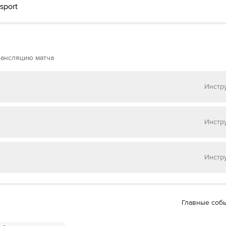
sport
рансляцию матча
Инстр
 на
Матч ТВ
Инстр
 на
НТВ ПЛЮС
Инстр
 на
Окко ТВ
 МАТЧ ТВ»
Главные соб