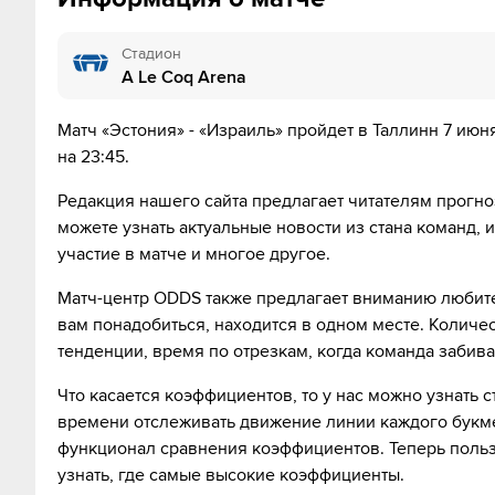
72´
Эстония делает замену. Алекс Тамм уходит с поля,
Стадион
A Le Coq Arena
72´
Эстония делает замену. Ioan Yakovlev уходит с пол
Матч «Эстония» - «Израиль» пройдет в Таллинн 7 ию
72´
Дан Битон уходит с поля. Дор Перец выходит вмес
на 23:45.
81´
Эстония делает замену. Joseph Saliste уходит с поля
Редакция нашего сайта предлагает читателям прогноз
можете узнать актуальные новости из стана команд, 
81´
Эстония делает замену. Маттиас Кяйт уходит с пол
участие в матче и многое другое.
87´
Карл Хайн получил желтую карточку от судьи
Матч-центр ODDS также предлагает вниманию любител
вам понадобиться, находится в одном месте. Количе
тенденции, время по отрезкам, когда команда забив
90´
Г О О О О Л - Мохаммад Абу-Фани из команды Изр
Что касается коэффициентов, то у нас можно узнать 
времени отслеживать движение линии каждого букме
90´
Манор Соломон уходит с поля. Лиэль Абада выход
функционал сравнения коэффициентов. Теперь польз
узнать, где самые высокие коэффициенты.
90´
Израиль делает замену. Мохаммад Абу-Фани уходит 