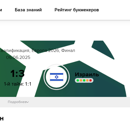
и
База знаний
Рейтинг букмекеров
валификация, Европа 2026, Финал
06.06.2025
1:3
Израиль
1-й тайм
:
1
:
1
Подробнее
яйт
31´
39´
Дан Битон
йн
49´
Дан Битон
етс
55´