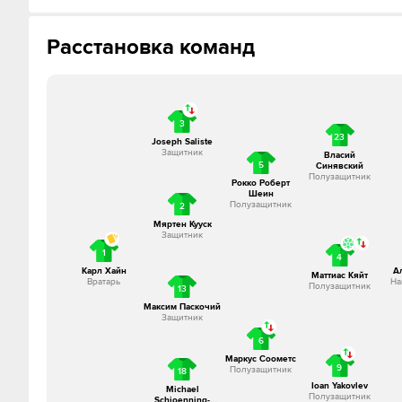
That's it!
Расстановка команд
3
23
Joseph Saliste
Защитник
Власий
5
Синявский
Полузащитник
Рокко Роберт
Шеин
Полузащитник
2
Мяртен Кууск
Защитник
1
4
Карл Хайн
А
Маттиас Кяйт
Вратарь
На
Полузащитник
13
Максим Паскочий
Защитник
6
Маркус Соометс
9
Полузащитник
18
Ioan Yakovlev
Michael
Полузащитник
Schjoenning-