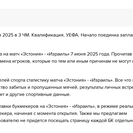
 а Хенри Аньер выходит на его замену.
я, а Robi Saarma выходит на его замену.
ня 2025 в 3 ЧМ. Квалификация, УЕФА. Начало поединка запл
то него
, а Dimitri Jepihhin выходит на его замену.
 на матч «Эстония» - «Израиль» 7 июня 2025 года. Прочитав 
имена игроков, которые по тем или иным причинам не могут
я, а Михкель Айнсалу выходит на его замену.
ей спорта статистику матча «Эстония» - «Израиль». Все что
ство забитых и пропущенных мячей, результаты личных встр
90´
ГОЛ!
ает и другие спортивные данные.
аиль забивает с точки!
ставки букмекеров на «Эстония» - «Израиль», в режиме реаль
кера, начиная с момента открытия. Также мы предлагаем
ит вместо него
ователю не придется посещать страницу каждой БК отдельн
с поля, а Yarin Levi выходит на его замену.