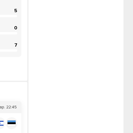
5
0
7
ар.
22:45