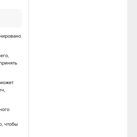
анировано
его,
 принять
 может
еч,
ного
о, чтобы