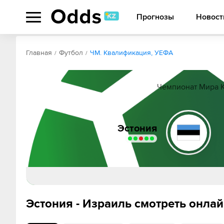
Прогнозы
Новост
Обзор
Коэффициенты
Статистика
Прогнозы
Главная
Футбол
ЧМ. Квалификация, УЕФА
Чемпионат Мира К
Эстония
Маттиас К
Эстония - Израиль смотреть онла
Patrik Kristal
Маркус Соом