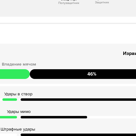
Защитник
Полузащитник
Изра
Владение мячом
46
%
Удары в створ
Удары мимо
Штрафные удары