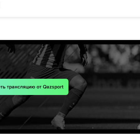
66´
Дор Тургеман
Анан Халаили
66´
Элиел Перетз
Махмуд Жабер
амм
72´
72´
Дан Битон
Дор Перец
lev
72´
iste
81´
яйт
81´
айн
87´
90´
Мохаммад Абу-Фани
90´
Манор Соломон
Лиэль Абада
90´
Мохаммад Абу-Фани
Yarin Levi
ть трансляцию от Qazsport