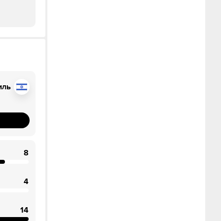
иль
8
4
14