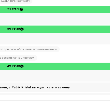
в НТВ ПЛЮС»
Судья начинает матч
дписку»
31´
ГОЛ!
 ОККО ТВ»
дписку»
HD качестве в течение 7-и дней всего за 1₽
39´
ГОЛ!
ожете отвязать карту для последующего списания в течение 7 дней.
дписку»
HD качестве в течение 7-и дней всего за 1₽
ит три раза, обозначая, что матч окончен
 можете отвязать карту для последующего списания в течение 7 дней.
HD качестве в течение 7-и дней всего за 1₽
e second half is underway.
49´
ГОЛ!
ожете отвязать карту для последующего списания в течение 7 дней.
ля, а Patrik Kristal выходит на его замену.
ля, а Анан Халаили выходит на его замену.
ит вместо него