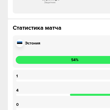
Защитник
Larsen
Статистика матча
Эстония
54
%
1
4
0