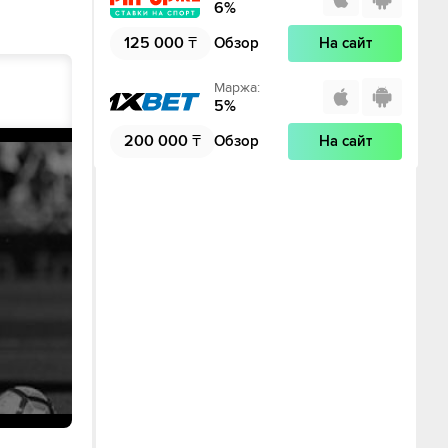
6
%
125 000
₸
Обзор
На сайт
Маржа
:
5
%
200 000
₸
Обзор
На сайт