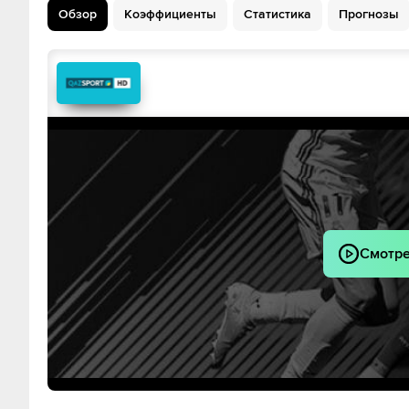
Обзор
Коэффициенты
Статистика
Прогнозы
Хенри Аньер
Алекс Т
Robi Saarma
Ioan Yakov
Dimitri Jepihhin
Joseph Sal
Михкель Айнсалу
Маттиас К
Карл Х
Смотре