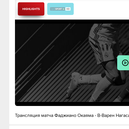
Трансляция матча Фаджиано Окаяма - В-Варен Нагаса