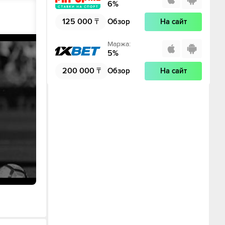
6
%
125 000
₸
Обзор
На сайт
Маржа
:
5
%
200 000
₸
Обзор
На сайт