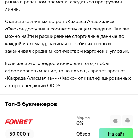
рынка в реальном времени, следить за прогрузами
дней.
линии.
Статистика личных встреч «Кахрада Аласмалиа» -
«Фарко» доступна в соответствующем разделе. Там же
можно найти и расширенные спортивные данные по
каждой из команд, начиная от забитых голов и
заканчивая средним количеством карточек и угловых.
Если же и этого недостаточно для того, чтобы
сформировать мнение, то на помощь придет прогноз
«Кахрада Аласмалиа» - «Фарко» от квалифицированных
авторов редакции ODDS.
Топ-5 букмекеров
Маржа
:
6
%
50 000
₸
Обзор
На сайт