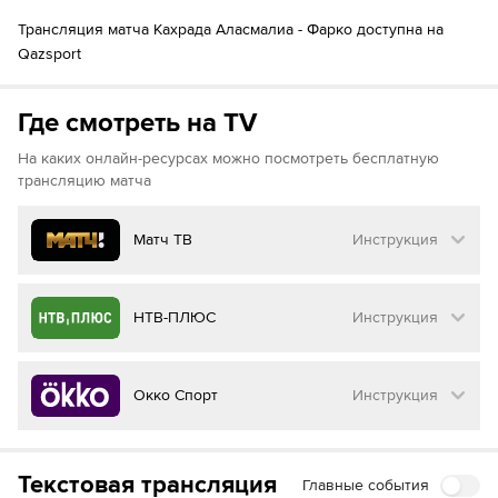
Трансляция матча Кахрада Аласмалиа - Фарко доступна на
Qazsport
Где смотреть на TV
На каких онлайн-ресурсах можно посмотреть бесплатную
трансляцию матча
Матч ТВ
Инструкция
Как смотреть бесплатно трансляцию матча
НТВ-ПЛЮС
Инструкция
на
Матч ТВ
Инструкция
:
Как смотреть бесплатно трансляцию матча
Окко Спорт
Инструкция
на
НТВ ПЛЮС
Перейдите на сайт МАТЧ ТВ
Инструкция
:
Нажмите на кнопку
«Оформить подписку»
Как смотреть бесплатно трансляцию матча
Текстовая трансляция
Главные события
на
Окко ТВ
Перейдите на сайт НТВ ПЛЮС