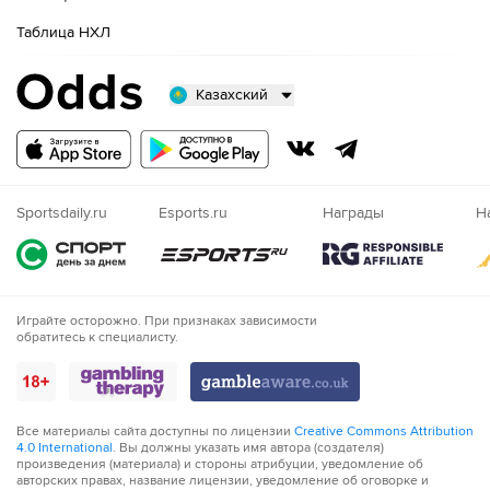
Таблица НХЛ
Казахский
Русский
Казахский
Nigeria
Sportsdaily.ru
Esports.ru
Награды
Н
Играйте осторожно. При признаках зависимости
обратитесь к специалисту.
Все материалы сайта доступны по лицензии
Creative Commons Attribution
4.0 International
. Вы должны указать имя автора (создателя)
произведения (материала) и стороны атрибуции, уведомление об
авторских правах, название лицензии, уведомление об оговорке и