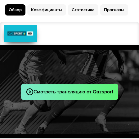
Обзор
Коэффициенты
Статистика
Прогнозы
Смотреть трансляцию от Qazsport