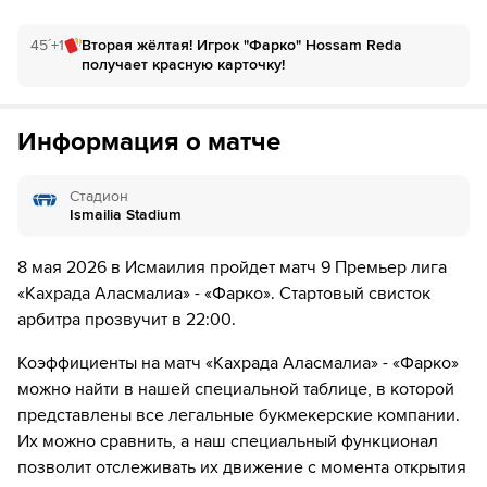
Далее нажмите на
«Создать учетную запись в
МАТЧ ТВ»
Инструкция
:
Нажмите на кнопку
«Оформить подписку»
45´+1
Вторая жёлтая! Игрок "Фарко" Hossam Reda
Введите вашу электронную почту
получает красную карточку!
Перейдите на сайт ОККО ТВ
Далее нажмите на
«Создать учетную запись в
НТВ ПЛЮС»
Выберите тариф за 1₽ и нажмите
«Оформить
Нажмите на кнопку
«Оформить подписку»
подписку»
Информация о матче
Введите вашу электронную почту
Далее нажмите на
«Создать учетную запись в
Введите данные карты и с нее спишется 1₽
ОККО ТВ»
Выберите тариф за 1₽ и нажмите
«Оформить
Стадион
подписку»
Введите вашу электронную почту
Ismailia Stadium
Наслаждаемся трансляциями любимых
Введите данные карты и с нее спишется 1₽
матчей в HD качестве в течение 7-и дней всего
Выберите тариф за 1₽ и нажмите
«Оформить
за 1₽
8 мая 2026 в Исмаилия пройдет матч 9 Премьер лига
подписку»
«Кахрада Аласмалиа» - «Фарко». Стартовый свисток
Наслаждаемся трансляциями любимых
Если качество предоставляемых услуг МАТЧ ТВ вас не устроит,
Введите данные карты и с нее спишется 1₽
матчей в HD качестве в течение 7-и дней всего
арбитра прозвучит в 22:00.
можете отвязать карту для последующего списания в течение 7
за 1₽
дней.
Коэффициенты на матч «Кахрада Аласмалиа» - «Фарко»
Наслаждаемся трансляциями любимых
можно найти в нашей специальной таблице, в которой
Если качество предоставляемых услуг НТВ ПЛЮС вас не устроит,
матчей в HD качестве в течение 7-и дней всего
можете отвязать карту для последующего списания в течение 7
представлены все легальные букмекерские компании.
за 1₽
дней.
Их можно сравнить, а наш специальный функционал
Если качество предоставляемых услуг ОККО ТВ вас не устроит,
позволит отслеживать их движение с момента открытия
можете отвязать карту для последующего списания в течение 7