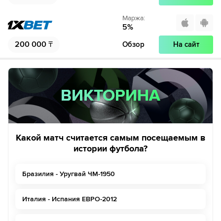
Маржа
:
5
%
200 000
₸
Обзор
На сайт
ВИКТОРИНА
ВИКТОРИНА
Какой матч считается самым посещаемым в
истории футбола?
Бразилия - Уругвай ЧМ-1950
Италия - Испания ЕВРО-2012