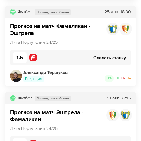
Футбол
25 янв.
18:30
Прошедшее событие
Прогноз на матч Фамаликан -
Эштрела
Лига Португалии 24/25
1.6
Сделать ставку
Александр Тершуков
0
%
0
+
0
-
0
=
Редакция
Футбол
19 авг.
22:15
Прошедшее событие
Прогноз на матч Эштрела -
Фамаликан
Лига Португалии 24/25