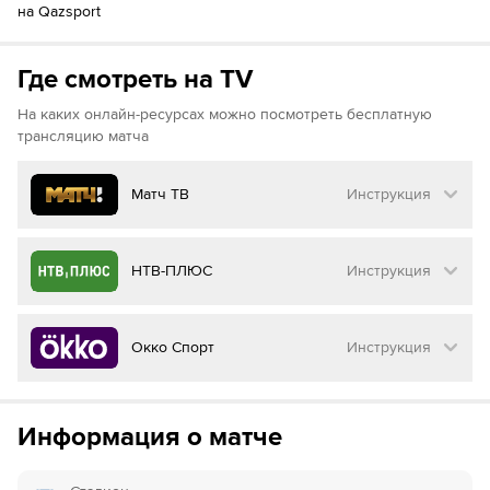
на Qazsport
Где смотреть на TV
На каких онлайн-ресурсах можно посмотреть бесплатную
трансляцию матча
Матч ТВ
Инструкция
Как смотреть бесплатно трансляцию матча
НТВ-ПЛЮС
Инструкция
на
Матч ТВ
Инструкция
:
Как смотреть бесплатно трансляцию матча
Окко Спорт
Инструкция
на
НТВ ПЛЮС
Перейдите на сайт МАТЧ ТВ
Инструкция
:
Нажмите на кнопку
«Оформить подписку»
Как смотреть бесплатно трансляцию матча
Информация о матче
на
Окко ТВ
Перейдите на сайт НТВ ПЛЮС
Далее нажмите на
«Создать учетную запись в
МАТЧ ТВ»
Инструкция
:
Нажмите на кнопку
«Оформить подписку»