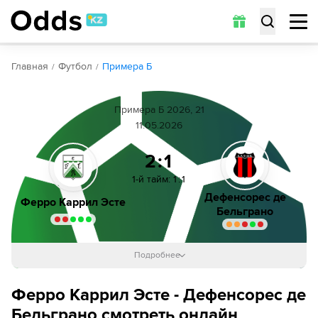
Обзор
Коэффициенты
Статистика
Прогнозы
Главная
Футбол
Примера Б
Примера Б 2026, 21
11.05.2026
2:1
1-й тайм
:
1
:
1
Дефенсорес де
Ферро Каррил Эсте
Бельграно
Подробнее
Анехль Гонсалес
34´
45´+1
Jonathan Dellarossa
Ферро Каррил Эсте - Дефенсорес де
Lautaro Parisi
65´
Бельграно смотреть онлайн