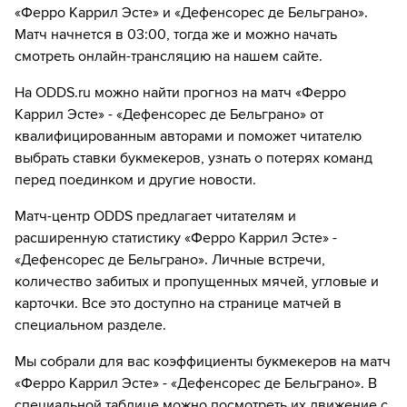
«Ферро Каррил Эсте» и «Дефенсорес де Бельграно».
можете отвязать карту для последующего списания в течение 7
дней.
Матч начнется в 03:00, тогда же и можно начать
смотреть онлайн-трансляцию на нашем сайте.
На ODDS.ru можно найти прогноз на матч «Ферро
Каррил Эсте» - «Дефенсорес де Бельграно» от
квалифицированным авторами и поможет читателю
выбрать ставки букмекеров, узнать о потерях команд
перед поединком и другие новости.
Матч-центр ODDS предлагает читателям и
расширенную статистику «Ферро Каррил Эсте» -
«Дефенсорес де Бельграно». Личные встречи,
количество забитых и пропущенных мячей, угловые и
карточки. Все это доступно на странице матчей в
специальном разделе.
Мы собрали для вас коэффициенты букмекеров на матч
«Ферро Каррил Эсте» - «Дефенсорес де Бельграно». В
специальной таблице можно посмотреть их движение с