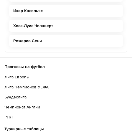
Икер Касильяс
Хосе-Луис Чилаверт
Рожерио Сени
Прогнозы на футбол
Лига Европы
Лига Чемпионов УЕФА
Бундеслига
Чемпионат Англии
РПЛ
Турнирные таблицы