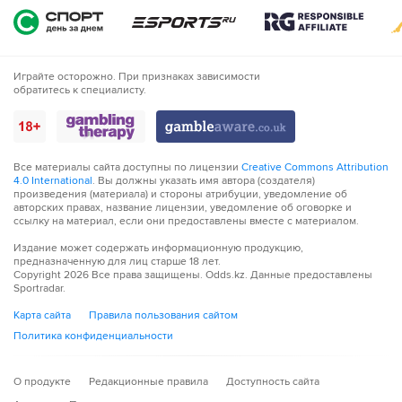
Играйте осторожно. При признаках зависимости
обратитесь к специалисту.
Все материалы сайта доступны по лицензии
Creative Commons Attribution
4.0 International
. Вы должны указать имя автора (создателя)
произведения (материала) и стороны атрибуции, уведомление об
авторских правах, название лицензии, уведомление об оговорке и
ссылку на материал, если они предоставлены вместе с материалом.
Издание может содержать информационную продукцию,
предназначенную для лиц старше 18 лет.
Copyright
2026
Все права защищены. Odds.kz. Данные предоставлены
Sportradar.
Карта сайта
Правила пользования сайтом
Политика конфиденциальности
О продукте
Редакционные правила
Доступность сайта