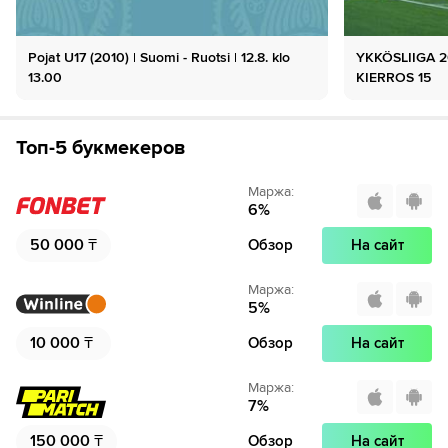
Pojat U17 (2010) | Suomi - Ruotsi | 12.8. klo
YKKÖSLIIGA 2
13.00
KIERROS 15
Топ-5 букмекеров
Маржа
:
6
%
50 000
₸
Обзор
На сайт
Маржа
:
5
%
10 000
₸
Обзор
На сайт
Маржа
:
7
%
150 000
₸
Обзор
На сайт