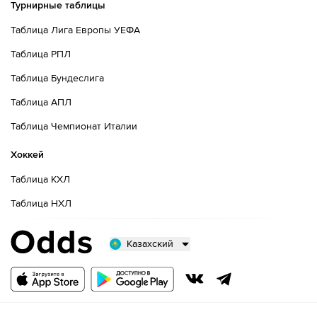
Турнирные таблицы
Таблица Лига Европы УЕФА
Таблица РПЛ
Таблица Бундеслига
Таблица АПЛ
Таблица Чемпионат Италии
Хоккей
Таблица КХЛ
Таблица НХЛ
Казахский
Русский
Казахский