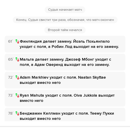
МАТЧ ТВ»
Инструкция
:
Нажмите на кнопку
«Оформить подписку»
Судья начинает матч
Введите вашу электронную почту
Перейдите на сайт ОККО ТВ
Далее нажмите на
«Создать учетную запись в
Конец. Судья свистит три раза, обозначая, что матч окончен
НТВ ПЛЮС»
Выберите тариф за 1₽ и нажмите
«Оформить
Нажмите на кнопку
«Оформить подписку»
Второй тайм начался
подписку»
Введите вашу электронную почту
Далее нажмите на
«Создать учетную запись в
61´
Финляндия делает замену. Йоэль Похьянпало
Введите данные карты и с нее спишется 1₽
ОККО ТВ»
Выберите тариф за 1₽ и нажмите
«Оформить
уходит с поля, а Робин Лод выходит на его замену.
подписку»
Введите вашу электронную почту
Наслаждаемся трансляциями любимых
65´
Мальта делает замену. Джозеф Мбонг уходит с
Введите данные карты и с нее спишется 1₽
матчей в HD качестве в течение 7-и дней всего
поля, а Адам Оверенд выходит на его замену.
Выберите тариф за 1₽ и нажмите
«Оформить
за 1₽
подписку»
72´
Adam Markhiev уходит с поля. Naatan Skyttae
Наслаждаемся трансляциями любимых
Если качество предоставляемых услуг МАТЧ ТВ вас не устроит,
выходит вместо него
Введите данные карты и с нее спишется 1₽
матчей в HD качестве в течение 7-и дней всего
можете отвязать карту для последующего списания в течение 7
за 1₽
дней.
73´
Ryan Mahuta уходит с поля. Oiva Jukkola выходит
Наслаждаемся трансляциями любимых
вместо него
Если качество предоставляемых услуг НТВ ПЛЮС вас не устроит,
матчей в HD качестве в течение 7-и дней всего
можете отвязать карту для последующего списания в течение 7
за 1₽
дней.
78´
Бенджамин Келлман уходит с поля. Теему Пукки
выходит вместо него
Если качество предоставляемых услуг ОККО ТВ вас не устроит,
можете отвязать карту для последующего списания в течение 7