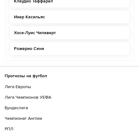
Клаудио Таффарел
Икер Касильяс
Хосе-Луис Чилаверт
Рожерио Сени
Прогнозы на футбол
Лига Европы
Лига Чемпионов УЕФА
Бундеслига
Чемпионат Англии
РПЛ