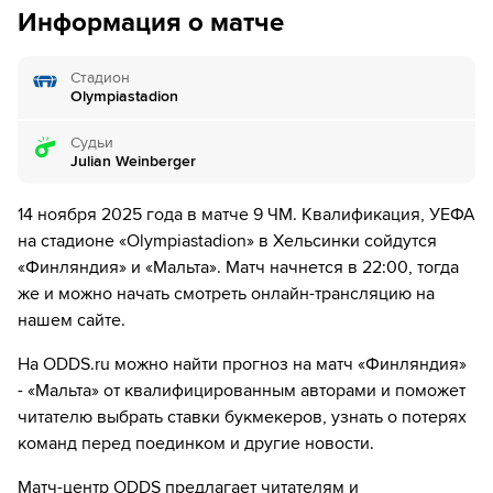
78´
Оливер Антман уходит с поля. Топи Кескинен
дней.
Информация о матче
выходит вместо него
78´
Мальта делает замену. Зак Мускат уходит с поля, а
Стадион
Gabriel Mentz выходит на его замену.
Olympiastadion
79´
Мальта делает замену. Пол Мбонг уходит с поля, а
Судьи
Julian Weinberger
Джейк Греч выходит на его замену.
82´
ГОЛ!
14 ноября 2025 года в матче 9 ЧМ. Квалификация, УЕФА
на стадионе «Olympiastadion» в Хельсинки сойдутся
82´
ГОООООЛ Мальта забивает
«Финляндия» и «Мальта». Матч начнется в 22:00, тогда
же и можно начать смотреть онлайн-трансляцию на
88´
Энрико Пепе уходит с поля. Жан Борг выходит
нашем сайте.
вместо него
На ODDS.ru можно найти прогноз на матч «Финляндия»
88´
Мальта делает замену. Ирвин Кардона уходит с
поля, а Andrea Zammit выходит на его замену.
- «Мальта» от квалифицированным авторами и поможет
читателю выбрать ставки букмекеров, узнать о потерях
Вот и все! Рефери свистит финальный свисток
команд перед поединком и другие новости.
Матч-центр ODDS предлагает читателям и