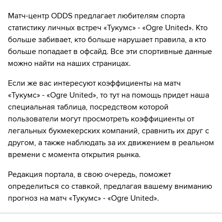
НТВ ПЛЮС»
Выберите тариф за 1₽ и нажмите
«Оформить
Нажмите на кнопку
«Оформить подписку»
Матч-центр ODDS предлагает любителям спорта
подписку»
Введите вашу электронную почту
статистику личных встреч «Тукумс» - «Ogre United». Кто
Далее нажмите на
«Создать учетную запись в
Введите данные карты и с нее спишется 1₽
больше забивает, кто больше нарушает правила, а кто
ОККО ТВ»
Выберите тариф за 1₽ и нажмите
«Оформить
больше попадает в офсайд. Все эти спортивные данные
подписку»
Введите вашу электронную почту
Наслаждаемся трансляциями любимых
можно найти на наших страницах.
Введите данные карты и с нее спишется 1₽
матчей в HD качестве в течение 7-и дней всего
Выберите тариф за 1₽ и нажмите
«Оформить
за 1₽
Если же вас интересуют коэффициенты на матч
подписку»
«Тукумс» - «Ogre United», то тут на помощь придет наша
Наслаждаемся трансляциями любимых
Если качество предоставляемых услуг МАТЧ ТВ вас не устроит,
Введите данные карты и с нее спишется 1₽
матчей в HD качестве в течение 7-и дней всего
специальная таблица, посредством которой
можете отвязать карту для последующего списания в течение 7
за 1₽
пользователи могут просмотреть коэффициенты от
дней.
Наслаждаемся трансляциями любимых
легальных букмекерских компаний, сравнить их друг с
Если качество предоставляемых услуг НТВ ПЛЮС вас не устроит,
матчей в HD качестве в течение 7-и дней всего
другом, а также наблюдать за их движением в реальном
можете отвязать карту для последующего списания в течение 7
за 1₽
дней.
времени с момента открытия рынка.
Если качество предоставляемых услуг ОККО ТВ вас не устроит,
Редакция портала, в свою очередь, поможет
можете отвязать карту для последующего списания в течение 7
определиться со ставкой, предлагая вашему вниманию
дней.
прогноз на матч «Тукумс» - «Ogre United».