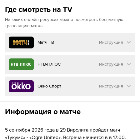
Где смотреть на TV
На каких онлайн-ресурсах можно посмотреть бесплатную
трансляцию матча
Матч ТВ
Инструкция
Как смотреть бесплатно трансляцию матча
НТВ-ПЛЮС
Инструкция
на
Матч ТВ
Инструкция
:
Как смотреть бесплатно трансляцию матча
Окко Спорт
Инструкция
на
НТВ ПЛЮС
Перейдите на сайт МАТЧ ТВ
Инструкция
:
Нажмите на кнопку
«Оформить подписку»
Как смотреть бесплатно трансляцию матча
Информация о матче
на
Окко ТВ
Перейдите на сайт НТВ ПЛЮС
Далее нажмите на
«Создать учетную запись в
МАТЧ ТВ»
Инструкция
:
Нажмите на кнопку
«Оформить подписку»
5 сентября 2026 года в 29 Вирслига пройдет матч
Введите вашу электронную почту
Перейдите на сайт ОККО ТВ
Далее нажмите на
«Создать учетную запись в
«Тукумс» - «Ogre United». Встреча начнется в в 17:00.