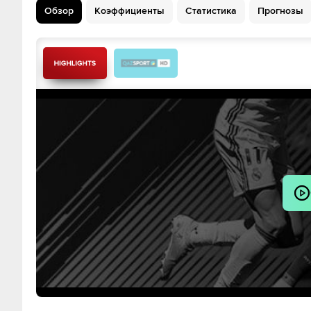
Обзор
Коэффициенты
Статистика
Прогнозы