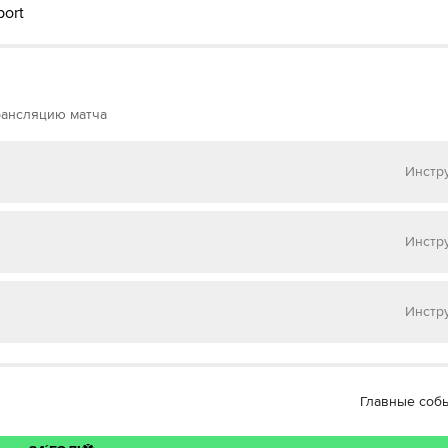
port
рансляцию матча
Инстр
 на
Матч ТВ
Инстр
 на
НТВ ПЛЮС
Инстр
 на
Окко ТВ
 МАТЧ ТВ»
Главные соб