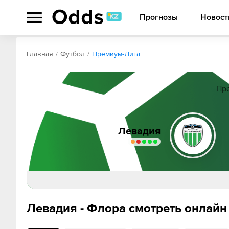
Прогнозы
Новост
Обзор
Коэффициенты
Статистика
Прогнозы
Главная
Футбол
Премиум-Лига
Пре
Левадия
Wend
Левадия - Флора смотреть онлайн