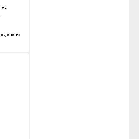
тво
.
ть, какая