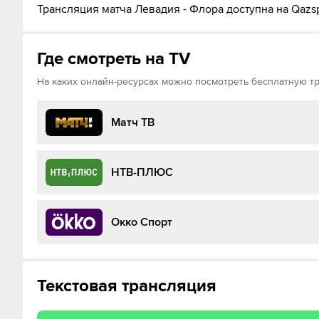
Трансляция матча Левадия - Флора доступна на Qazs
Где смотреть на TV
На каких онлайн-ресурсах можно посмотреть бесплатную т
Матч ТВ
Как смотреть бесплатно трансляцию матча
НТВ-ПЛЮС
Инструкция
:
Как смотреть бесплатно трансляцию матча
Перейдите на сайт МАТЧ ТВ
Окко Спорт
Инструкция
:
Нажмите на кнопку
«Оформить подписку»
Как смотреть бесплатно трансляцию матча
Перейдите на сайт НТВ ПЛЮС
Далее нажмите на
«Создать учетную запись в
Текстовая трансляция
Инструкция
:
Нажмите на кнопку
«Оформить подписку»
Введите вашу электронную почту