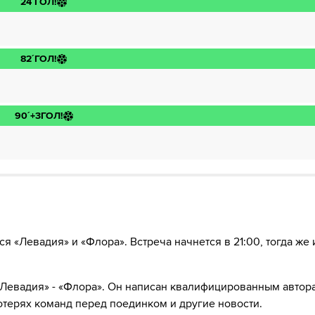
24´
ГОЛ!
в НТВ ПЛЮС»
дписку»
 ОККО ТВ»
дписку»
82´
ГОЛ!
HD качестве в течение 7-и дней всего за 1₽
ожете отвязать карту для последующего списания в течение 7 дней.
дписку»
HD качестве в течение 7-и дней всего за 1₽
90´+3
ГОЛ!
 можете отвязать карту для последующего списания в течение 7 дней.
HD качестве в течение 7-и дней всего за 1₽
ожете отвязать карту для последующего списания в течение 7 дней.
ся «Левадия» и «Флора». Встреча начнется в 21:00, тогда же
«Левадия» - «Флора». Он написан квалифицированным автор
потерях команд перед поединком и другие новости.