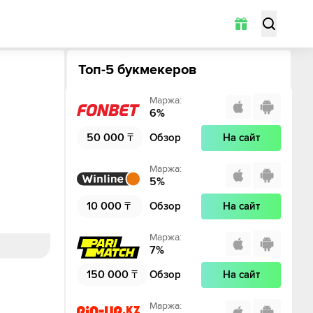
Топ-5 букмекеров
Маржа
:
6
%
50 000
₸
Обзор
На сайт
Маржа
:
5
%
10 000
₸
Обзор
На сайт
Маржа
:
7
%
150 000
₸
Обзор
На сайт
Маржа
: