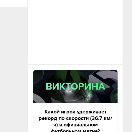
ВИКТОРИНА
ВИКТОРИНА
Какой игрок удерживает
рекорд по скорости (36.7 км/
ч) в официальном
футбольном матче?