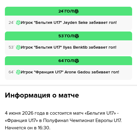
Далее нажмите на
«Создать учетную запись в
МАТЧ ТВ»
Инструкция
:
Нажмите на кнопку
«Оформить подписку»
24´
ГОЛ!
Введите вашу электронную почту
Перейдите на сайт ОККО ТВ
Далее нажмите на
«Создать учетную запись в
24´
Игрок "Бельгия U17" Jayden Seke забивает гол!
НТВ ПЛЮС»
Выберите тариф за 1₽ и нажмите
«Оформить
Нажмите на кнопку
«Оформить подписку»
подписку»
53´
ГОЛ!
Введите вашу электронную почту
Далее нажмите на
«Создать учетную запись в
Введите данные карты и с нее спишется 1₽
53´
Игрок "Бельгия U17" Ilyas Benktib забивает гол!
ОККО ТВ»
Выберите тариф за 1₽ и нажмите
«Оформить
подписку»
Введите вашу электронную почту
64´
ГОЛ!
Наслаждаемся трансляциями любимых
Введите данные карты и с нее спишется 1₽
матчей в HD качестве в течение 7-и дней всего
Выберите тариф за 1₽ и нажмите
«Оформить
64´
Игрок "Франция U17" Arone Gadou забивает гол!
за 1₽
подписку»
Наслаждаемся трансляциями любимых
Если качество предоставляемых услуг МАТЧ ТВ вас не устроит,
Введите данные карты и с нее спишется 1₽
матчей в HD качестве в течение 7-и дней всего
можете отвязать карту для последующего списания в течение 7
Информация о матче
за 1₽
дней.
Наслаждаемся трансляциями любимых
Если качество предоставляемых услуг НТВ ПЛЮС вас не устроит,
матчей в HD качестве в течение 7-и дней всего
4 июня 2026 года в состоится матч «Бельгия U17» -
можете отвязать карту для последующего списания в течение 7
за 1₽
дней.
«Франция U17» в Полуфинал Чемпионат Европы U17.
Начнется он в 16:30.
Если качество предоставляемых услуг ОККО ТВ вас не устроит,
можете отвязать карту для последующего списания в течение 7