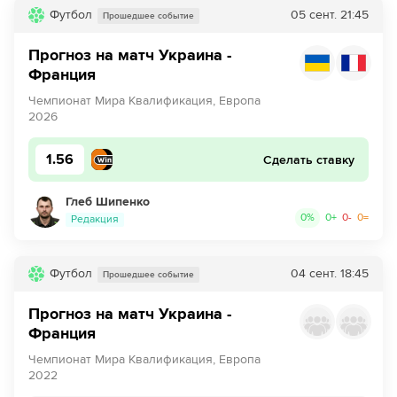
Футбол
05 сент.
21:45
Прошедшее событие
48´
Украина совершает вбрасывание на половине поля
противника
Прогноз на матч Украина -
Франция
49´
Украина совершает вбрасывание на половине поля
противника
Чемпионат Мира Квалификация, Европа
2026
52´
После проверки VAR рефери не стал менять
решения - Украина пробьет пенальти!
1.56
Сделать ставку
53´
Удар от ворот произведет Франция
Глеб Шипенко
0
%
0
+
0
-
0
=
Редакция
54´
ПЕНАЛЬТИ - Тарас Михавко из команды Украина
привез своей команде пенальти, сделав подножку.
Пострадал Майкл Олисе.
Футбол
04 сент.
18:45
Прошедшее событие
54´
Тарас Михавко получил желтую карточку от судьи
Прогноз на матч Украина -
Франция
55´
ГОЛ!
Чемпионат Мира Квалификация, Европа
55´
Г О О О О О Л - Килиан Мбаппе из команды
2022
Франция забивает пенальти правой ногой! Удар