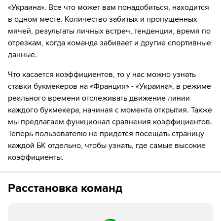
11´
Украина совершает вбрасывание на своей половине
«Украина». Все что может вам понадобиться, находится
поля
в одном месте. Количество забитых и пропущенных
мячей, результаты личных встреч, тенденции, время по
12´
Франция совершает вбрасывание на своей половине
отрезкам, когда команда забивает и другие спортивные
поля
данные.
13´
Франция совершает вбрасывание на половине поля
противника
Что касается коэффициентов, то у нас можно узнать
ставки букмекеров на «Франция» - «Украина», в режиме
13´
Райан Шерки не смог попасть в створ ударом издали
реального времени отслеживать движение линии
каждого букмекера, начиная с момента открытия. Также
13´
Удар от ворот произведет Украина
мы предлагаем функционал сравнения коэффициентов.
Теперь пользователю не придется посещать страницу
14´
Судья сигнализирует, что Алексей Гуцуляк из команды
каждой БК отдельно, чтобы узнать, где самые высокие
Украина поставил подножку. Пострадал Люка Динь
коэффициенты.
15´
Удар от ворот произведет Украина
Расстановка команд
16´
Украина совершает вбрасывание на своей половине
поля