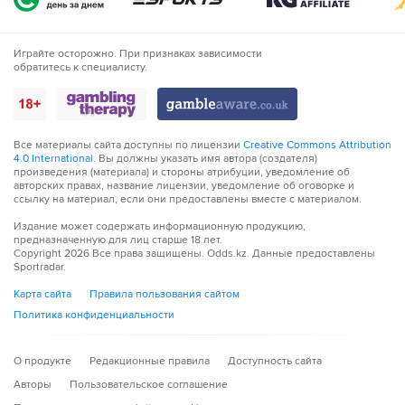
81´
Уго Экитике не смог попасть в створ ударом издали
Играйте осторожно. При признаках зависимости
обратитесь к специалисту.
82´
Удар от ворот произведет Украина
82´
Украина совершает вбрасывание на своей половине
поля
Все материалы сайта доступны по лицензии
Creative Commons Attribution
4.0 International
. Вы должны указать имя автора (создателя)
83´
ГОЛ!
произведения (материала) и стороны атрибуции, уведомление об
авторских правах, название лицензии, уведомление об оговорке и
83´
Г О О О О О Л - Килиан Мбаппе из команды
ссылку на материал, если они предоставлены вместе с материалом.
Франция легко посылает мяч в пустые ворота
правой! Килиан Мбаппе легко с этим справился!
Издание может содержать информационную продукцию,
предназначенную для лиц старше 18 лет.
Copyright
2026
Все права защищены. Odds.kz. Данные предоставлены
Sportradar.
83´
Хорошую попытку сделал Уго Экитике. Удар в створ, но
вратарь начеку
Карта сайта
Правила пользования сайтом
Политика конфиденциальности
85´
Тактическая замена. Егор Ярмолюк уходит с поля и
его заменяет Назар Волошин
О продукте
Редакционные правила
Доступность сайта
86´
ПРОВЕРКА ВАР ЗАКОНЧЕНА - После проверки VAR
Авторы
Пользовательское соглашение
не было предпринято никаких дальнейших