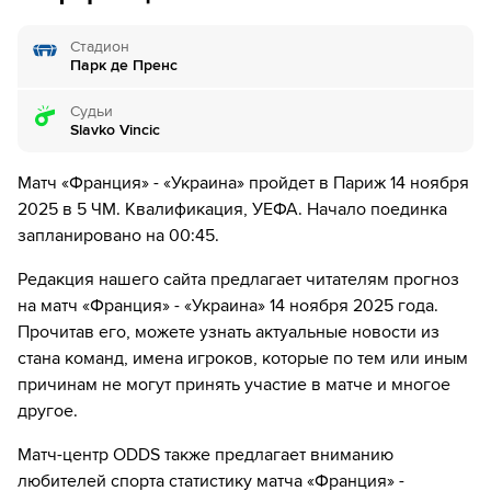
правого угла.
Стадион
6´
Майкл Олисе нанес удар, но тот был заблокирован.
Парк де Пренс
6´
Райан Шерки нанес удар, но тот был заблокирован.
Судьи
Slavko Vincic
7´
Тарас Михавко на газоне. Он получил травму и ему
оказывают медицинскую помощь на поле.
Матч «Франция» - «Украина» пройдет в Париж 14 ноября
2025 в 5 ЧМ. Квалификация, УЕФА. Начало поединка
8´
Райан Шерки из команды Франция разыграл угловой с
запланировано на 00:45.
правого угла.
Редакция нашего сайта предлагает читателям прогноз
8´
Куадио Коне нанес удар, но тот был заблокирован.
на матч «Франция» - «Украина» 14 ноября 2025 года.
Прочитав его, можете узнать актуальные новости из
9´
Украина совершает вбрасывание на половине поля
стана команд, имена игроков, которые по тем или иным
противника
причинам не могут принять участие в матче и многое
другое.
10´
Судья сигнализирует, что Богдан Михайличенко из
команды Украина поставил подножку. Пострадал Майкл
Олисе
Матч-центр ODDS также предлагает вниманию
любителей спорта статистику матча «Франция» -