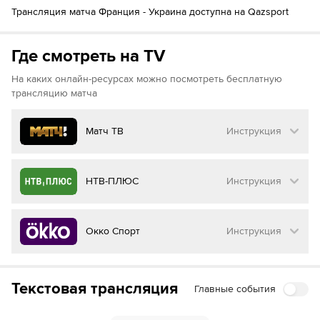
Трансляция матча Франция - Украина доступна на Qazsport
(
Килиан Мбаппе
)
Уго Экитике
88´
Майкл Олисе
89´
Кристофер Нкунку
Где смотреть на TV
Жюль Кунде
89´
На каких онлайн-ресурсах можно посмотреть бесплатную
Мало Густо
трансляцию матча
Матч ТВ
Инструкция
Как смотреть бесплатно трансляцию матча
НТВ-ПЛЮС
Инструкция
на
Матч ТВ
Инструкция
:
Как смотреть бесплатно трансляцию матча
Окко Спорт
Инструкция
на
НТВ ПЛЮС
Перейдите на сайт МАТЧ ТВ
Инструкция
:
Нажмите на кнопку
«Оформить подписку»
Как смотреть бесплатно трансляцию матча
Текстовая трансляция
Главные события
на
Окко ТВ
Перейдите на сайт НТВ ПЛЮС
Далее нажмите на
«Создать учетную запись в
МАТЧ ТВ»
Инструкция
: