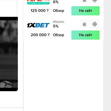
6
%
125 000
₸
Обзор
На сайт
Маржа
:
5
%
200 000
₸
Обзор
На сайт