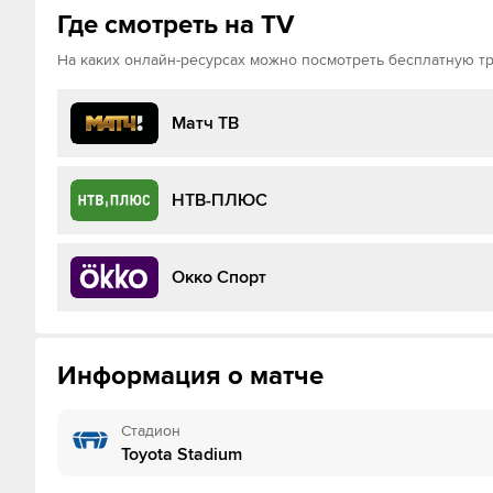
Где смотреть на TV
На каких онлайн-ресурсах можно посмотреть бесплатную т
Матч ТВ
Как смотреть бесплатно трансляцию матча
НТВ-ПЛЮС
Инструкция
:
Как смотреть бесплатно трансляцию матча
Перейдите на сайт МАТЧ ТВ
Окко Спорт
Инструкция
:
Нажмите на кнопку
«Оформить подписку»
Как смотреть бесплатно трансляцию матча
Перейдите на сайт НТВ ПЛЮС
Далее нажмите на
«Создать учетную запись в
Информация о матче
Инструкция
:
Нажмите на кнопку
«Оформить подписку»
Введите вашу электронную почту
Перейдите на сайт ОККО ТВ
Стадион
Далее нажмите на
«Создать учетную запись 
Выберите тариф за 1₽ и нажмите
«Оформить по
Toyota Stadium
Нажмите на кнопку
«Оформить подписку»
Введите вашу электронную почту
Введите данные карты и с нее спишется 1₽