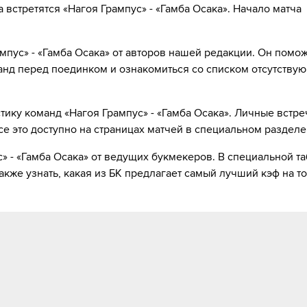
а встретятся «Нагоя Грампус» - «Гамба Осака». Начало матча
 ОККО ТВ»
дписку»
HD качестве в течение 7-и дней всего за 1₽
ампус» - «Гамба Осака» от авторов нашей редакции. Он помо
ожете отвязать карту для последующего списания в течение 7 дней.
дписку»
оманд перед поединком и ознакомиться со списком отсутству
HD качестве в течение 7-и дней всего за 1₽
 можете отвязать карту для последующего списания в течение 7 дней.
ику команд «Нагоя Грампус» - «Гамба Осака». Личные встре
HD качестве в течение 7-и дней всего за 1₽
е это доступно на страницах матчей в специальном разделе
ожете отвязать карту для последующего списания в течение 7 дней.
 - «Гамба Осака» от ведущих букмекеров. В специальной т
акже узнать, какая из БК предлагает самый лучший кэф на то