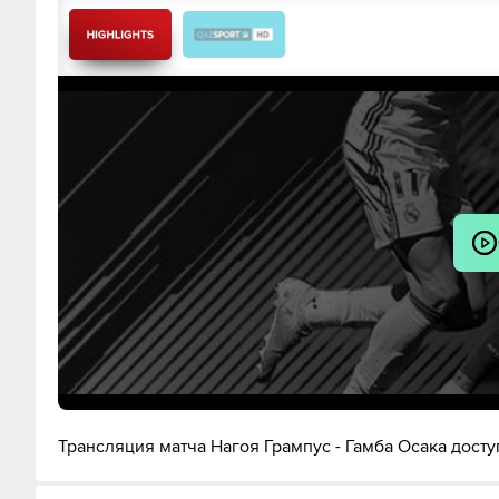
Трансляция матча Нагоя Грампус - Гамба Осака досту