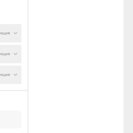
укция
укция
укция