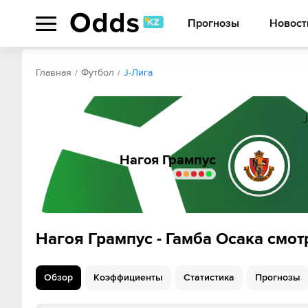
Прогнозы
Новост
Обзор
Коэффициенты
Статистика
Прогнозы
Главная
Футбол
J-Лига
J
Нагоя Грампус
Нагоя Грампус - Гамба Осака смот
Обзор
Коэффициенты
Статистика
Прогнозы