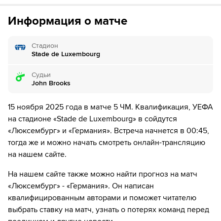
8´
Люксембург совершает вбрасывание на своей
можете отвязать карту для последующего списания в течение 7
половине поля
дней.
Информация о матче
9´
Хорошую попытку сделал Флориан Вирц. Удар в створ,
но вратарь начеку
Стадион
Stade de Luxembourg
9´
Давид Раум из команды Германия разыграл угловой с
левого угла.
Судьи
John Brooks
12´
ШАНС! Данел Синани нанес удар, но не смог
переиграть вратаря.
15 ноября 2025 года в матче 5 ЧМ. Квалификация, УЕФА
на стадионе «Stade de Luxembourg» в сойдутся
12´
Удар от ворот произведет Германия
«Люксембург» и «Германия». Встреча начнется в 00:45,
тогда же и можно начать смотреть онлайн-трансляцию
12´
Судья сигнализирует, что Матиас Олесен из команды
Люксембург поставил подножку. Пострадал Серж
на нашем сайте.
Гнабри
На нашем сайте также можно найти прогноз на матч
13´
Вальдемар Антон нанес удар головой, но Антони Морис
«Люксембург» - «Германия». Он написан
спокойно отбил мяч.
квалифицированным авторами и поможет читателю
выбрать ставку на матч, узнать о потерях команд перед
13´
Судья сигнализирует, что Леандро Баррейро из