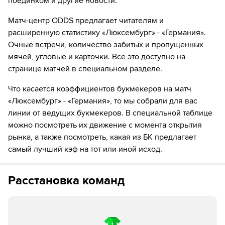
поединком и другие новости.
команды Люксембург поставил подножку. Пострадал
Вальдемар Антон
Матч-центр ODDS предлагает читателям и
расширенную статистику «Люксембург» - «Германия».
14´
Удар от ворот произведет Люксембург
Очные встречи, количество забитых и пропущенных
15´
Германия совершает вбрасывание на своей половине
мячей, угловые и карточки. Все это доступно на
поля
странице матчей в специальном разделе.
16´
Данел Синани нанес удар, но тот был заблокирован.
Что касается коэффициентов букмекеров на матч
«Люксембург» - «Германия», то мы собрали для вас
16´
Германия совершает вбрасывание на своей половине
линии от ведущих букмекеров. В специальной таблице
поля
можно посмотреть их движение с момента открытия
рынка, а также посмотреть, какая из БК предлагает
17´
Люксембург совершает вбрасывание на половине
самый лучший кэф на тот или иной исход.
поля противника
17´
Германия совершает вбрасывание на своей половине
Расстановка команд
поля
18´
Люксембург совершает вбрасывание на половине
поля противника
1