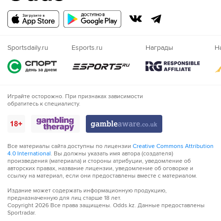
71´
Тактическая замена. Оливье Тилль уходит с поля и
его заменяет Tomas Cruz
Русский
Казахский
72´
Германия совершает вбрасывание на своей половине
поля
Nigeria
Sportsdaily.ru
Esports.ru
Награды
Н
72´
Александар Павлович нанес удар, но тот был
заблокирован.
73´
Судья сигнализирует, что Флориан Вирц из команды
Играйте осторожно. При признаках зависимости
Германия поставил подножку. Пострадал Кристофер
обратитесь к специалисту.
Мартинс
76´
Удар от ворот произведет Люксембург
Все материалы сайта доступны по лицензии
Creative Commons Attribution
4.0 International
. Вы должны указать имя автора (создателя)
76´
Судья сигнализирует, что Лерой Сане из команды
произведения (материала) и стороны атрибуции, уведомление об
Германия поставил подножку. Пострадал Лоран Янс
авторских правах, название лицензии, уведомление об оговорке и
ссылку на материал, если они предоставлены вместе с материалом.
79´
ПЕРЕКЛАДИНА! Удар нанес Лерой Сане и попал в
Издание может содержать информационную продукцию,
перекладину!
предназначенную для лиц старше 18 лет.
Copyright
2026
Все права защищены. Odds.kz. Данные предоставлены
Sportradar.
79´
Тактическая замена. Лерой Сане уходит с поля и