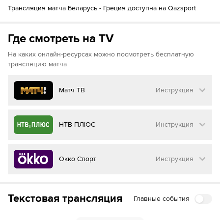
Трансляция матча Беларусь - Греция доступна на Qazsport
Где смотреть на TV
На каких онлайн-ресурсах можно посмотреть бесплатную
трансляцию матча
Матч ТВ
Инструкция
Как смотреть бесплатно трансляцию матча
НТВ-ПЛЮС
Инструкция
на
Матч ТВ
Инструкция
:
Как смотреть бесплатно трансляцию матча
Окко Спорт
Инструкция
на
НТВ ПЛЮС
Перейдите на сайт МАТЧ ТВ
Инструкция
:
Нажмите на кнопку
«Оформить подписку»
Как смотреть бесплатно трансляцию матча
Текстовая трансляция
Главные события
на
Окко ТВ
Перейдите на сайт НТВ ПЛЮС
Далее нажмите на
«Создать учетную запись в
МАТЧ ТВ»
Инструкция
: