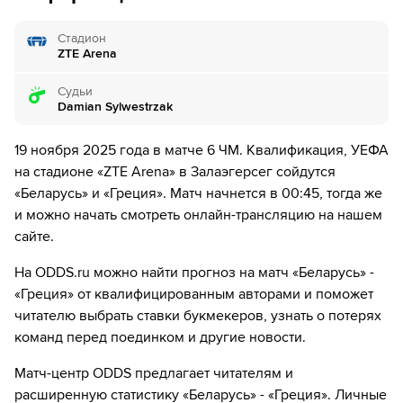
замену.
Стадион
69´
Греция делает замену. Гиоргос Масурас уходит с
ZTE Arena
поля, а Konstantinos Karetsas выходит на его
замену.
Судьи
Damian Sylwestrzak
78´
Виталий Лисакович уходит с поля. Герман
Барковский выходит вместо него
19 ноября 2025 года в матче 6 ЧМ. Квалификация, УЕФА
на стадионе «ZTE Arena» в Залаэгерсег сойдутся
83´
Greece make a substitution. Petros Mantalos runs off
«Беларусь» и «Греция». Матч начнется в 00:45, тогда же
the field and in comes Dimitrios Kourbelis
и можно начать смотреть онлайн-трансляцию на нашем
88´
Желтую карточку получает Панайотис Рецос
сайте.
На ODDS.ru можно найти прогноз на матч «Беларусь» -
Вот и все! Рефери свистит финальный свисток
«Греция» от квалифицированным авторами и поможет
читателю выбрать ставки букмекеров, узнать о потерях
команд перед поединком и другие новости.
Матч-центр ODDS предлагает читателям и
расширенную статистику «Беларусь» - «Греция». Личные