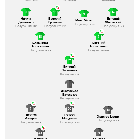
Защитник
Защитник
Защитник
8
10
14
9
Никита
Валерий
Евгений
Макс Эбонг
Демченко
Громыко
Яблонский
Полузащитник
Полузащитник
Полузащитник
Полузащитник
18
7
Владислав
Евгений
Малькевич
Малашевич
Полузащитник
Полузащитник
17
Виталий
Лисакович
Нападающий
11
Анастасиос
Бакесетас
Нападающий
7
20
10
Гиоргос
Петрос
Христос Цолис
Масурас
Мандалос
Полузащитник
Полузащитник
Полузащитник
23
16
Манолис
Христос