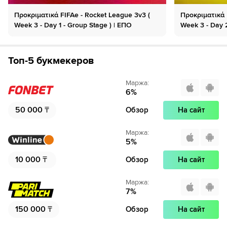
Προκριματικά FIFAe - Rocket League 3v3 (
Προκριματικά F
Week 3 - Day 1 - Group Stage ) | ΕΠΟ
Week 3 - Day 2
Топ-5 букмекеров
Маржа
:
6
%
50 000
₸
Обзор
На сайт
Маржа
:
5
%
10 000
₸
Обзор
На сайт
Маржа
:
7
%
150 000
₸
Обзор
На сайт