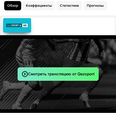
Нектарий Триантис
Обзор
Коэффициенты
Статистика
Прогнозы
64´
Andrews Tetteh
Charalampos Kostoulas
Yegor Khvalko
67´
Владислав Калинин
Валерий Громыко
68´
Артем Концевой
69´
Гиоргос Масурас
Konstantinos Karetsas
Виталий Лисакович
78´
Герман Барковский
83´
Петрос Мандалос
Смотреть трансляцию от Qazsport
Димитриос Курмпелис
88´
Панайотис Рецос