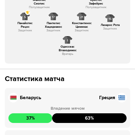
Сиопис
Зафейрис
Полузащитник
Полузащитник
5
17
21
15
Панайотис
Пантелис
Константинос
Лазарос Рота
Рецос
Хацидиакос
Цимикас
Защитник
Защитник
Защитник
Защитник
1
Одиссеас
Влаходимос
Вратарь
Статистика матча
Беларусь
Греция
Владение мячом
37
%
63
%