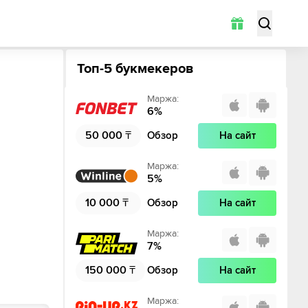
Топ-5 букмекеров
Маржа
:
6
%
50 000
₸
Обзор
На сайт
Маржа
:
5
%
10 000
₸
Обзор
На сайт
Маржа
:
7
%
150 000
₸
Обзор
На сайт
Маржа
: