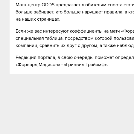
Матч-центр ODDS предлагает любителям спорта стати
Далее нажмите на
«Создать учетную запись в
Выберите тариф за 1₽ и нажмите
«Оформить по
Наслаждаемся трансляциями любимых матчей в 
больше забивает, кто больше нарушает правила, а к
Введите вашу электронную почту
Введите данные карты и с нее спишется 1₽
на наших страницах.
Если качество предоставляемых услуг МАТЧ ТВ вас не устроит, м
Выберите тариф за 1₽ и нажмите
«Оформить по
Если же вас интересуют коэффициенты на матч «Форв
Наслаждаемся трансляциями любимых матчей в 
Введите данные карты и с нее спишется 1₽
специальная таблица, посредством которой пользов
Если качество предоставляемых услуг НТВ ПЛЮС вас не устроит,
компаний, сравнить их друг с другом, а также наблю
Наслаждаемся трансляциями любимых матчей в 
Редакция портала, в свою очередь, поможет определ
«Форвард Мэдисон» - «Гринвил Трайамф».
Если качество предоставляемых услуг ОККО ТВ вас не устроит, м