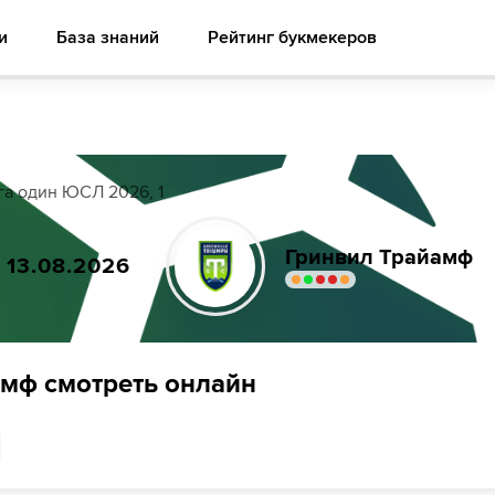
и
База знаний
Рейтинг букмекеров
га один ЮСЛ 2026, 1
Гринвил Трайамф
13.08.2026
амф смотреть онлайн