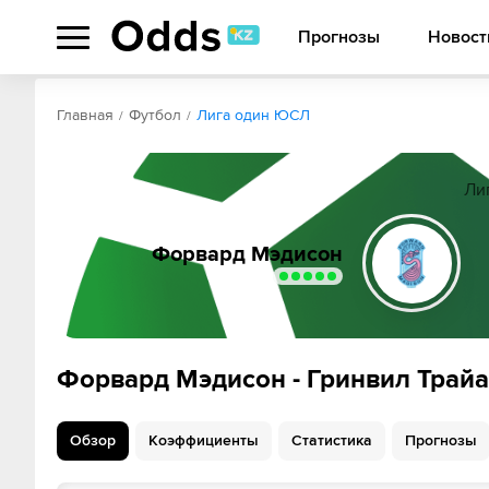
Прогнозы
Новост
Обзор
Коэффициенты
Статистика
Прогнозы
Главная
Футбол
Лига один ЮСЛ
Ли
Форвард Мэдисон
Форвард Мэдисон - Гринвил Трай
Обзор
Коэффициенты
Статистика
Прогнозы