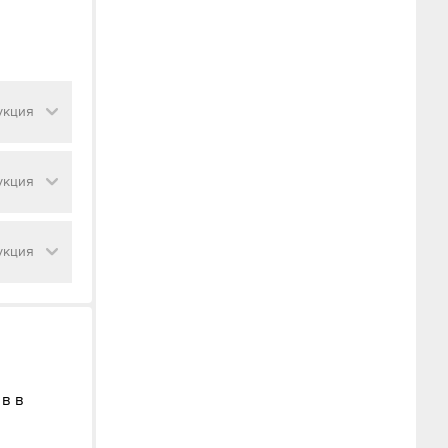
укция
укция
укция
 в в