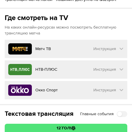
Где смотреть на TV
На каких онлайн-ресурсах можно посмотреть бесплатную
трансляцию матча
Матч ТВ
Инструкция
Как смотреть бесплатно трансляцию матча
НТВ-ПЛЮС
Инструкция
на
Матч ТВ
Инструкция
:
Как смотреть бесплатно трансляцию матча
Окко Спорт
Инструкция
на
НТВ ПЛЮС
Перейдите на сайт МАТЧ ТВ
Инструкция
:
Нажмите на кнопку
«Оформить подписку»
Как смотреть бесплатно трансляцию матча
Текстовая трансляция
Главные события
на
Окко ТВ
Перейдите на сайт НТВ ПЛЮС
Далее нажмите на
«Создать учетную запись в
МАТЧ ТВ»
Инструкция
:
Нажмите на кнопку
«Оформить подписку»
12´
ГОЛ!