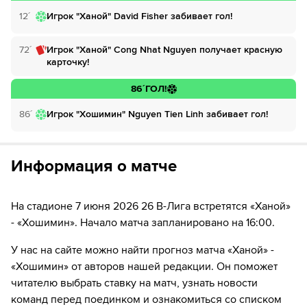
Введите вашу электронную почту
Перейдите на сайт ОККО ТВ
Далее нажмите на
«Создать учетную запись в
12´
Игрок "Ханой" David Fisher забивает гол!
НТВ ПЛЮС»
Выберите тариф за 1₽ и нажмите
«Оформить
Нажмите на кнопку
«Оформить подписку»
подписку»
72´
Игрок "Ханой" Cong Nhat Nguyen получает красную
Введите вашу электронную почту
Далее нажмите на
«Создать учетную запись в
карточку!
Введите данные карты и с нее спишется 1₽
ОККО ТВ»
Выберите тариф за 1₽ и нажмите
«Оформить
86´
ГОЛ!
подписку»
Введите вашу электронную почту
Наслаждаемся трансляциями любимых
86´
Игрок "Хошимин" Nguyen Tien Linh забивает гол!
Введите данные карты и с нее спишется 1₽
матчей в HD качестве в течение 7-и дней всего
Выберите тариф за 1₽ и нажмите
«Оформить
за 1₽
подписку»
Наслаждаемся трансляциями любимых
Информация о матче
Если качество предоставляемых услуг МАТЧ ТВ вас не устроит,
Введите данные карты и с нее спишется 1₽
матчей в HD качестве в течение 7-и дней всего
можете отвязать карту для последующего списания в течение 7
за 1₽
дней.
Наслаждаемся трансляциями любимых
На стадионе 7 июня 2026 26 В-Лига встретятся «Ханой»
Если качество предоставляемых услуг НТВ ПЛЮС вас не устроит,
матчей в HD качестве в течение 7-и дней всего
- «Хошимин». Начало матча запланировано на 16:00.
можете отвязать карту для последующего списания в течение 7
за 1₽
дней.
У нас на сайте можно найти прогноз матча «Ханой» -
Если качество предоставляемых услуг ОККО ТВ вас не устроит,
«Хошимин» от авторов нашей редакции. Он поможет
можете отвязать карту для последующего списания в течение 7
дней.
читателю выбрать ставку на матч, узнать новости
команд перед поединком и ознакомиться со списком