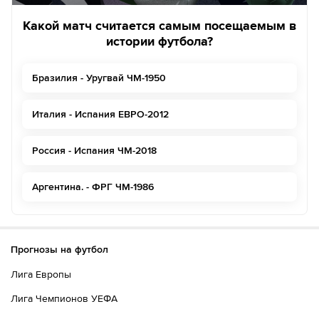
Какой матч считается самым посещаемым в
истории футбола?
Бразилия - Уругвай ЧМ-1950
Италия - Испания ЕВРО-2012
Россия - Испания ЧМ-2018
Аргентина. - ФРГ ЧМ-1986
Прогнозы на футбол
Лига Европы
Лига Чемпионов УЕФА