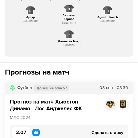
3
6
34
Антонио
Артур
Agustin Resch
Карлос
Защитник
Защитник
Защитник
31
Джонатан Бонд
Вратарь
Прогнозы на матч
Футбол
08 сент.
03:30
Прошедшее событие
Прогноз на матч Хьюстон
Динамо - Лос-Анджелес ФК
МЛС 2024
2.07
Сделать ставку