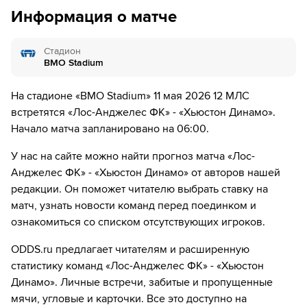
45´+4
Игрок "Хьюстон Динамо" Джек Макглинн получает
дней.
Информация о матче
жёлтую карточку
51´
ГОЛ!
Стадион
BMO Stadium
51´
Игрок "Хьюстон Динамо" Матеуш Богуш забивает
гол!
На стадионе «BMO Stadium» 11 мая 2026 12 МЛС
встретятся «Лос-Анджелес ФК» - «Хьюстон Динамо».
55´
ГОЛ!
Начало матча запланировано на 06:00.
55´
Игрок "Хьюстон Динамо" Джек Макглинн забивает
гол!
У нас на сайте можно найти прогноз матча «Лос-
Анджелес ФК» - «Хьюстон Динамо» от авторов нашей
59´
Замена "Лос-Анджелес ФК": Джейкоб Шаффельбург
редакции. Он поможет читателю выбрать ставку на
↔ Тайлер Бойд
матч, узнать новости команд перед поединком и
ознакомиться со списком отсутствующих игроков.
59´
Замена "Лос-Анджелес ФК": Стивен Эуштакиу ↔
Тимоти Тиллман
ODDS.ru предлагает читателям и расширенную
статистику команд «Лос-Анджелес ФК» - «Хьюстон
59´
Замена "Лос-Анджелес ФК": Марко Дельгадо ↔
Матье Чойниер
Динамо». Личные встречи, забитые и пропущенные
мячи, угловые и карточки. Все это доступно на