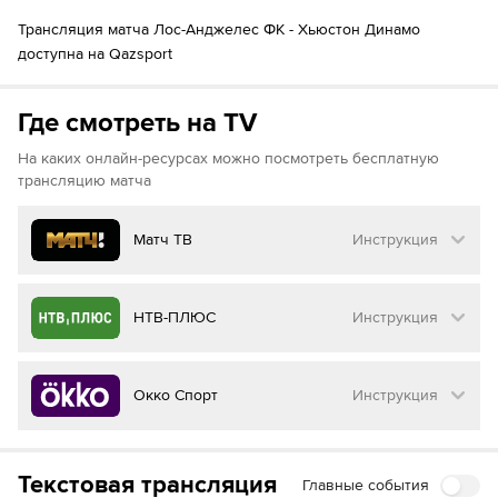
Тайлер Бойд
86´
Трансляция матча Лос-Анджелес ФК - Хьюстон Динамо
87´
Матеуш Богуш
доступна на Qazsport
Дуэйн Холмс
87´
Эсекель Понсе
Ондржей Лингр
Где смотреть на TV
87´
Гильерме Аугусто
На каких онлайн-ресурсах можно посмотреть бесплатную
Алию Ибрахим
трансляцию матча
88´
Фелипе Андраде
Райан Рапосо
90´+3
Матч ТВ
Инструкция
Нкоси Тафари
90´+4
Как смотреть бесплатно трансляцию матча
НТВ-ПЛЮС
Инструкция
на
Матч ТВ
Инструкция
:
Как смотреть бесплатно трансляцию матча
Окко Спорт
Инструкция
на
НТВ ПЛЮС
Перейдите на сайт МАТЧ ТВ
Инструкция
:
Нажмите на кнопку
«Оформить подписку»
Как смотреть бесплатно трансляцию матча
Текстовая трансляция
Главные события
на
Окко ТВ
Перейдите на сайт НТВ ПЛЮС