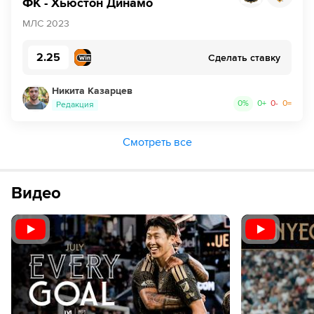
ФК - Хьюстон Динамо
МЛС 2023
2.25
Сделать ставку
Никита Казарцев
0
%
0
+
0
-
0
=
Редакция
Смотреть все
Видео