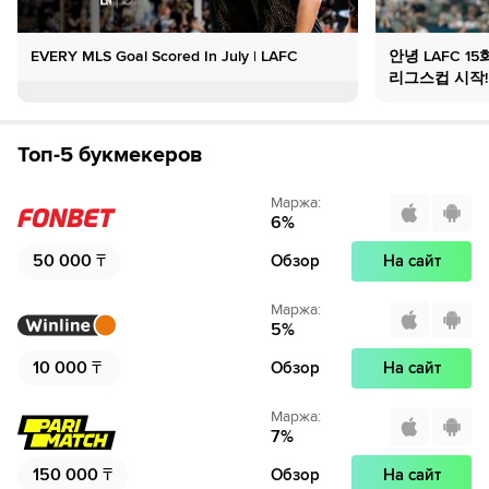
EVERY MLS Goal Scored In July | LAFC
안녕 LAFC 1
리그스컵 시작!
Топ-5 букмекеров
Маржа
:
6
%
50 000
₸
Обзор
На сайт
Маржа
:
5
%
10 000
₸
Обзор
На сайт
Маржа
:
7
%
150 000
₸
Обзор
На сайт