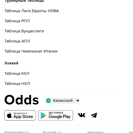
Турнирные таблицы
Таблица Лига Европы УЕФА
Таблица РПЛ
Таблица Бундеслига
Таблица АПЛ
Таблица Чемпионат Италии
Хоккей
Таблица КХЛ
Таблица НХЛ
Казахский
Русский
Казахский
Nigeria
Sportsdaily.ru
Esports.ru
Награды
Н