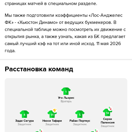
76´
Замена "Хьюстон Динамо": Джек Макглинн ↔
страницах матчей в специальном разделе.
Агустин Боузат
Мы также подготовили коэффициенты «Лос-Анджелес
78´
Замена "Лос-Анджелес ФК": Nathan Ordaz ↔
ФК» - «Хьюстон Динамо» от ведущих букмекеров. В
Джереми Эбобиссе
специальной таблице можно посмотреть их движение с
открытия рынка, а также узнать, какая из БК предлагает
79´
Игрок "Лос-Анджелес ФК" David Martinez получает
жёлтую карточку
самый лучший кэф на тот или иной исход. 11 мая 2026
года.
82´
Замена "Хьюстон Динамо": Диади Самассеку ↔
Эктор Эррера
Расстановка команд
86´
Игрок "Лос-Анджелес ФК" Тайлер Бойд получает
жёлтую карточку
87´
Замена "Хьюстон Динамо": Матеуш Богуш ↔ Дуэйн
1
Холмс
Уго Льорис
Вратарь
87´
Замена "Хьюстон Динамо": Эсекель Понсе ↔
14
4
91
5
Ондржей Лингр
Серхи
Эдди Сегура
Нкоси Тафари
Райан Портеус
Паленсия
Защитник
Защитник
Защитник
Защитник
87´
Замена "Хьюстон Динамо": Гильерме Аугусто ↔