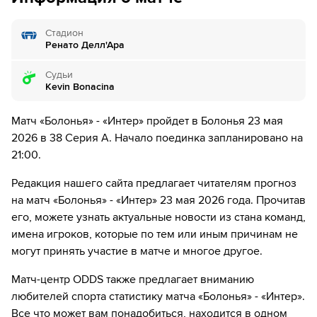
Эспозито
Стадион
9´
Хорошую попытку сделал Федерико Димарко. Удар в
Ренато Делл'Ара
створ, но вратарь начеку
Судьи
9´
Судья сигнализирует, что Петар Сучич из команды
Kevin Bonacina
Интер М поставил подножку. Пострадал Джонатан Роу
Матч «Болонья» - «Интер» пройдет в Болонья 23 мая
10´
Интер М совершает вбрасывание на половине поля
2026 в 38 Серия А. Начало поединка запланировано на
противника
21:00.
11´
Интер М совершает вбрасывание на половине поля
Редакция нашего сайта предлагает читателям прогноз
противника
на матч «Болонья» - «Интер» 23 мая 2026 года. Прочитав
его, можете узнать актуальные новости из стана команд,
12´
Ян-Аурель Биссек из команды Интер М заходит
слишком далеко, он валит Джонатан Роу.
имена игроков, которые по тем или иным причинам не
могут принять участие в матче и многое другое.
13´
Интер М совершает вбрасывание на своей половине
поля
Матч-центр ODDS также предлагает вниманию
любителей спорта статистику матча «Болонья» - «Интер».
14´
Хуан Миранда навешивает с левого углового, но
Все что может вам понадобиться, находится в одном