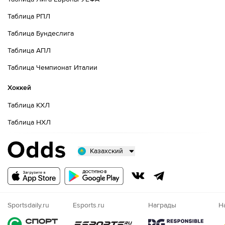
Таблица РПЛ
Таблица Бундеслига
Таблица АПЛ
Таблица Чемпионат Италии
Хоккей
Таблица КХЛ
Таблица НХЛ
Казахский
Русский
Казахский
Nigeria
Sportsdaily.ru
Esports.ru
Награды
Н