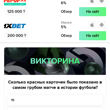
6
%
125 000
₸
Обзор
На сайт
Маржа
:
5
%
200 000
₸
Обзор
На сайт
ВИКТОРИНА
ВИКТОРИНА
Сколько красных карточек было показано в
самом грубом матче в истории футбола?
15