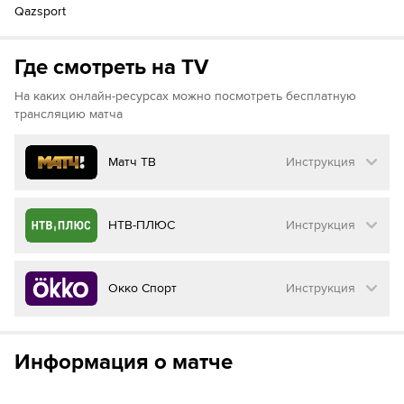
Qazsport
Где смотреть на TV
На каких онлайн-ресурсах можно посмотреть бесплатную
трансляцию матча
Матч ТВ
Инструкция
Как смотреть бесплатно трансляцию матча
НТВ-ПЛЮС
Инструкция
на
Матч ТВ
Инструкция
:
Как смотреть бесплатно трансляцию матча
Окко Спорт
Инструкция
на
НТВ ПЛЮС
Перейдите на сайт МАТЧ ТВ
Инструкция
:
Нажмите на кнопку
«Оформить подписку»
Как смотреть бесплатно трансляцию матча
Информация о матче
на
Окко ТВ
Перейдите на сайт НТВ ПЛЮС
Далее нажмите на
«Создать учетную запись в
МАТЧ ТВ»
Инструкция
:
Нажмите на кнопку
«Оформить подписку»