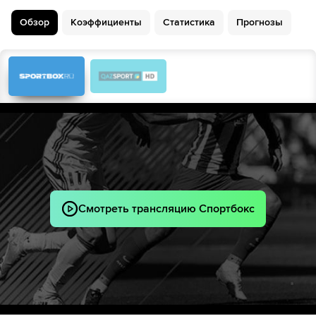
Andrey Solodukhin
Обзор
Коэффициенты
Статистика
Прогнозы
58´
Aleksej Golijanin
62´
Антон Синяк
Аллон Бутаев
62´
Павел Киреенко
Владислав Шпитальный
63´
Aleksej Golijanin
Максим Кутовой
64´
Владислав Шпитальный
Савелий Ратников
73´
Андрей Семенов
Смотреть трансляцию Спортбокс
Даниил Шамкин
74´
Anton Roshchin
Квари Абдуллахи
83´
Atsamaz Revazov
Vladislav Davydov
83´
Руслан Аюкин
90´
Amir Kahrimanovic