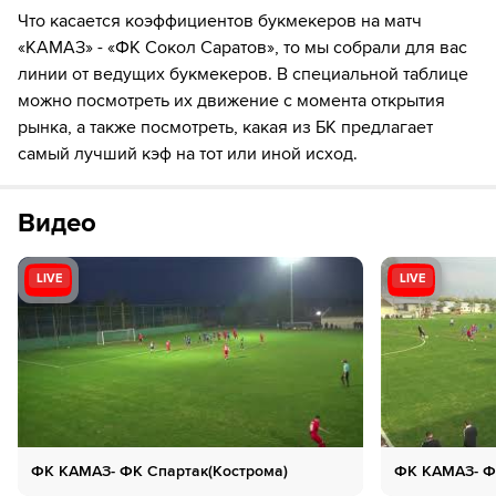
90´+2
Игрок "КАМАЗ" Артур Анисимов получает жёлтую
Что касается коэффициентов букмекеров на матч
карточку
«КАМАЗ» - «ФК Сокол Саратов», то мы собрали для вас
линии от ведущих букмекеров. В специальной таблице
90´+2
Игрок "ФК Сокол Саратов" Тимур Крайков
можно посмотреть их движение с момента открытия
получает жёлтую карточку
рынка, а также посмотреть, какая из БК предлагает
90´+4
Замена "ФК Сокол Саратов": Роман Пасевич ↔
самый лучший кэф на тот или иной исход.
Aleksey Ismagilov
Видео
90´+5
Игрок "КАМАЗ" Руслан Аюкин получает жёлтую
карточку
LIVE
LIVE
ФК КАМАЗ- ФК Спартак(Кострома)
ФК КАМАЗ- Ф