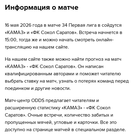
дней.
Информация о матче
63´
Замена "ФК Сокол Саратов": Aleksej Golijanin ↔
Максим Кутовой
16 мая 2026 года в матче 34 Первая лига в сойдутся
64´
ГОЛ!
«КАМАЗ» и «ФК Сокол Саратов». Встреча начнется в
64´
Игрок "ФК Сокол Саратов" Владислав Шпитальный
15:00, тогда же и можно начать смотреть онлайн-
забивает гол!
трансляцию на нашем сайте.
73´
Замена "КАМАЗ": Савелий Ратников ↔ Андрей
На нашем сайте также можно найти прогноз на матч
Семенов
«КАМАЗ» - «ФК Сокол Саратов». Он написан
квалифицированным авторами и поможет читателю
74´
Замена "КАМАЗ": Даниил Шамкин ↔ Anton Roshchin
выбрать ставку на матч, узнать о потерях команд перед
поединком и другие новости.
83´
Замена "КАМАЗ": Квари Абдуллахи ↔ Atsamaz
Revazov
Матч-центр ODDS предлагает читателям и
расширенную статистику «КАМАЗ» - «ФК Сокол
83´
Замена "КАМАЗ": Vladislav Davydov ↔ Руслан Аюкин
Саратов». Очные встречи, количество забитых и
90´
Игрок "ФК Сокол Саратов" Amir Kahrimanovic
пропущенных мячей, угловые и карточки. Все это
получает жёлтую карточку
доступно на странице матчей в специальном разделе.