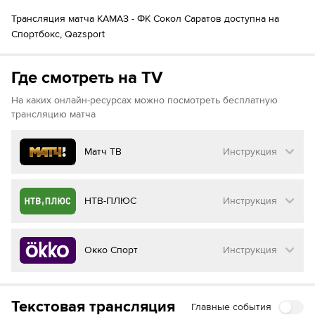
Артур Анисимов
90´+2
90´+2
Тимур Крайков
Трансляция матча КАМАЗ - ФК Сокол Саратов доступна на
90´+4
Роман Пасевич
Спортбокс, Qazsport
Aleksey Ismagilov
Руслан Аюкин
90´+5
Где смотреть на TV
На каких онлайн-ресурсах можно посмотреть бесплатную
трансляцию матча
Матч ТВ
Инструкция
Как смотреть бесплатно трансляцию матча
НТВ-ПЛЮС
Инструкция
на
Матч ТВ
Инструкция
:
Как смотреть бесплатно трансляцию матча
Окко Спорт
Инструкция
на
НТВ ПЛЮС
Перейдите на сайт МАТЧ ТВ
Инструкция
:
Нажмите на кнопку
«Оформить подписку»
Как смотреть бесплатно трансляцию матча
Текстовая трансляция
Главные события
на
Окко ТВ
Перейдите на сайт НТВ ПЛЮС