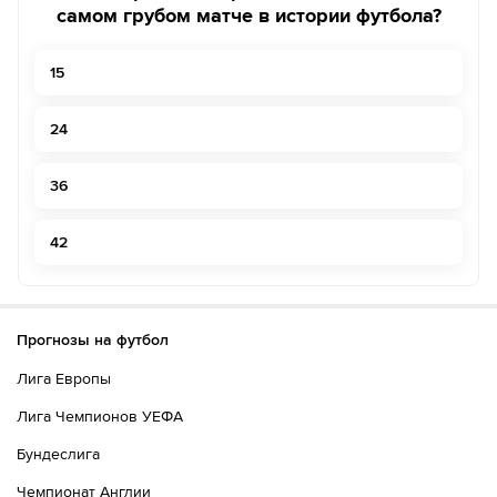
самом грубом матче в истории футбола?
15
24
36
42
Прогнозы на футбол
Лига Европы
Лига Чемпионов УЕФА
Бундеслига
Чемпионат Англии