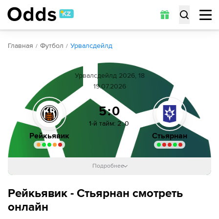
Обзор
Коэффициенты
Статистика
Прогнозы
Главная
Футбол
Урвалсдейлд
Урвалсдейлд 2026, 18
19.07.2026
5:0
1-й тайм
:
2
:
0
Рейкьявик
Стьярнан
Подробнее
Арнор Траустасон
26´
Finnur Tomas Palmason
27´
Рейкьявик - Стьярнан смотреть
Eidur Saebjoernsson
29´
онлайн
44´
Johann Arni Gunnarsson