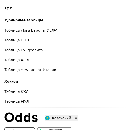
РПЛ
Турнирные таблицы
Таблица Лига Европы УЕФА
Таблица РПЛ
Таблица Бундеслига
Таблица АПЛ
Таблица Чемпионат Италии
Хоккей
Таблица КХЛ
Таблица НХЛ
Казахский