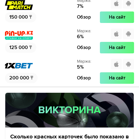
Маржа
:
88´
Игрок "Стьярнан" Benedikt Waren получает жёлтую
7
%
карточку
150 000
₸
Обзор
На сайт
90´+1
Игрок "Стьярнан" Thorri Thorisson получает жёлтую
карточку
Маржа
:
6
%
125 000
₸
Обзор
На сайт
Маржа
:
5
%
200 000
₸
Обзор
На сайт
ВИКТОРИНА
ВИКТОРИНА
Сколько красных карточек было показано в