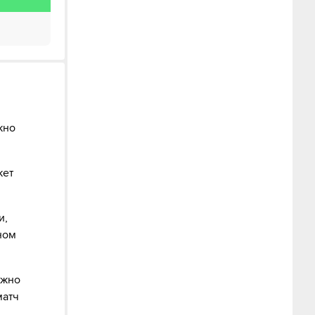
жно
жет
и,
ном
ожно
матч