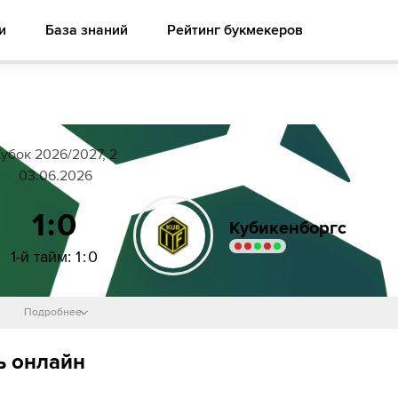
и
База знаний
Рейтинг букмекеров
убок 2026/2027, 2
03.06.2026
1:0
Кубикенборгс
1-й тайм
:
1
:
0
Подробнее
din
24´
ь онлайн