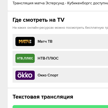
Трансляция матча Эстерсунд - Кубикенборгс доступна
Где смотреть на TV
На каких онлайн-ресурсах можно посмотреть бесплатную т
Матч ТВ
Как смотреть бесплатно трансляцию матча
НТВ-ПЛЮС
Инструкция
:
Как смотреть бесплатно трансляцию матча
Перейдите на сайт МАТЧ ТВ
Окко Спорт
Инструкция
:
Нажмите на кнопку
«Оформить подписку»
Как смотреть бесплатно трансляцию матча
Перейдите на сайт НТВ ПЛЮС
Далее нажмите на
«Создать учетную запись в
Текстовая трансляция
Инструкция
:
Нажмите на кнопку
«Оформить подписку»
Введите вашу электронную почту