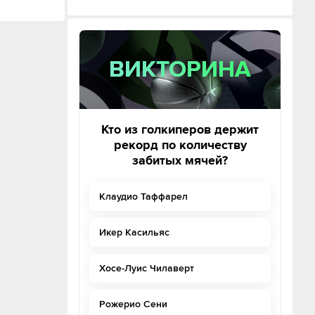
ВИКТОРИНА
ВИКТОРИНА
Кто из голкиперов держит
рекорд по количеству
забитых мячей?
Клаудио Таффарел
Икер Касильяс
Хосе-Луис Чилаверт
Рожерио Сени