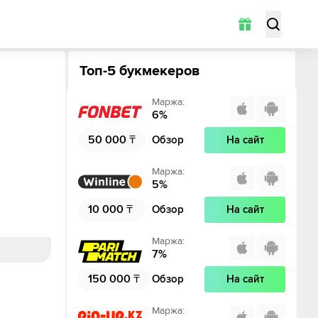
Топ-5 букмекеров
Маржа
:
6
%
50 000
₸
Обзор
На сайт
Маржа
:
5
%
10 000
₸
Обзор
На сайт
Маржа
:
7
%
150 000
₸
Обзор
На сайт
Маржа
: