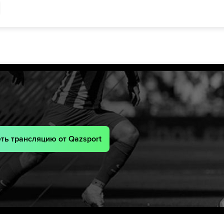
ть трансляцию от Qazsport