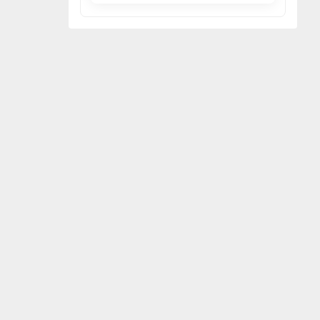
ады
Официальный партнер