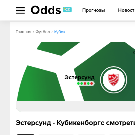
Прогнозы
Новост
Обзор
Коэффициенты
Статистика
Прогнозы
Главная
Футбол
Кубок
К
Эстерсунд
Jonathan Hult
Эстерсунд - Кубикенборгс смотрет