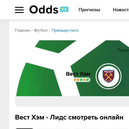
Прогнозы
Новост
Обзор
Коэффициенты
Статистика
Прогнозы
Главная
Футбол
Премьер-лига
Премь
Вест Хэм
Вест Хэм - Лидс смотреть онлайн
Каллум Уилсон
Па
(
Джеррод Боуэн
)
Валентин Кастелья