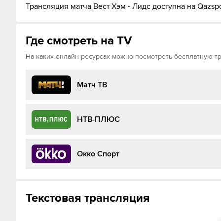
Трансляция матча Вест Хэм - Лидс доступна на Qazspo
Где смотреть на TV
На каких онлайн-ресурсах можно посмотреть бесплатную т
Матч ТВ
Как смотреть бесплатно трансляцию матча
НТВ-ПЛЮС
Инструкция
:
Как смотреть бесплатно трансляцию матча
Перейдите на сайт МАТЧ ТВ
Окко Спорт
Инструкция
:
Нажмите на кнопку
«Оформить подписку»
Как смотреть бесплатно трансляцию матча
Перейдите на сайт НТВ ПЛЮС
Далее нажмите на
«Создать учетную запись в
Текстовая трансляция
Инструкция
:
Нажмите на кнопку
«Оформить подписку»
Введите вашу электронную почту