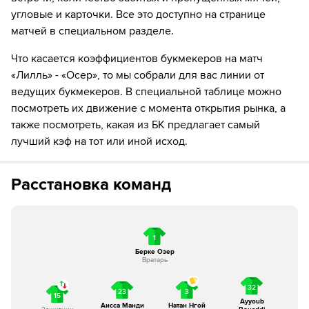
18´
Лилль совершает вбрасывание на половине поля
угловые и карточки. Все это доступно на странице
противника
матчей в специальном разделе.
18´
Удар от ворот произведет Осер
Что касается коэффициентов букмекеров на матч
«Лилль» - «Осер», то мы собрали для вас линии от
19´
Осер совершает вбрасывание на половине поля
ведущих букмекеров. В специальной таблице можно
противника
посмотреть их движение с момента открытия рынка, а
также посмотреть, какая из БК предлагает самый
20´
Осер совершает вбрасывание на половине поля
противника
лучший кэф на тот или иной исход.
20´
Кевин Дануа из команды Осер бьет мимо ворот
Расстановка команд
20´
Удар от ворот произведет Лилль
20´
Осер совершает вбрасывание на половине поля
1
противника
Берке Озер
Вратарь
23´
ГОЛ!
32
23
3
23´
Г О О О О О Л! Осер забивает! Синали Диоманде
15
Ayyoub
отличился.
Аисса Манди
Натан Нгой