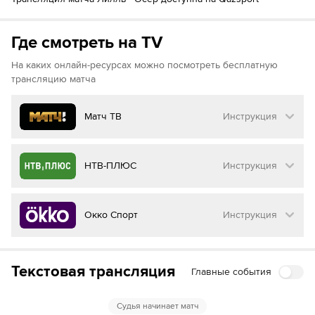
Где смотреть на TV
На каких онлайн-ресурсах можно посмотреть бесплатную
трансляцию матча
Матч ТВ
Инструкция
Как смотреть бесплатно трансляцию матча
НТВ-ПЛЮС
Инструкция
на
Матч ТВ
Инструкция
:
Как смотреть бесплатно трансляцию матча
Окко Спорт
Инструкция
на
НТВ ПЛЮС
Перейдите на сайт МАТЧ ТВ
Инструкция
:
Нажмите на кнопку
«Оформить подписку»
Как смотреть бесплатно трансляцию матча
Текстовая трансляция
Главные события
на
Окко ТВ
Перейдите на сайт НТВ ПЛЮС
Далее нажмите на
«Создать учетную запись в
МАТЧ ТВ»
Инструкция
:
Нажмите на кнопку
«Оформить подписку»
Судья начинает матч