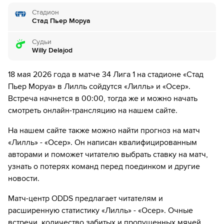
Стадион
9´
Осер совершает вбрасывание на половине поля
Стад Пьер Моруа
противника
Судьи
11´
Telli Siwe наказан за толчок Матиас Фернандес-Пардо
Willy Delajod
12´
Набиль Бенталеб наносит удар из-за штрафной, но
18 мая 2026 года в матче 34 Лига 1 на стадионе «Стад
Донован Леон держит все под контролем
Пьер Моруа» в Лилль сойдутся «Лилль» и «Осер».
Встреча начнется в 00:00, тогда же и можно начать
12´
Осер совершает вбрасывание на половине поля
смотреть онлайн-трансляцию на нашем сайте.
противника
На нашем сайте также можно найти прогноз на матч
13´
Lamine Sy наказан за толчок Ромен Перро
«Лилль» - «Осер». Он написан квалифицированным
авторами и поможет читателю выбрать ставку на матч,
16´
Лилль совершает вбрасывание на половине поля
противника
узнать о потерях команд перед поединком и другие
новости.
16´
Осер совершает вбрасывание на своей половине поля
Матч-центр ODDS предлагает читателям и
17´
Дэнни Лоудер наказан за толчок Натан Нгой
расширенную статистику «Лилль» - «Осер». Очные
встречи, количество забитых и пропущенных мячей,