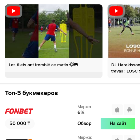
46´
Тактическая замена. Набиль Бенталеб уходит с
поля и его заменяет Ethan Mbappe
46´
Тактическая замена. Нгал Айель Мукау уходит с
поля и его заменяет Оливье Жиру
46´
Осер совершает вбрасывание на половине поля
противника
46´
Тактическая замена. Ромен Перро уходит с поля и
Les filets ont tremblé ce matin 💥🥅
DJ Haraldsson
его заменяет Кэлвин Вердонк
travail : LOS
47´
Кевин Дануа наказан за толчок Хакон Арнар
Харальдссон
Топ-5 букмекеров
48´
Лилль совершает вбрасывание на своей половине
Маржа
:
поля
6
%
48´
О, нет. Из многообещающей позиции Оливье Жиру из
50 000
₸
Обзор
На сайт
команды Лилль наносит удар, но очень мимо ворот.
Упущен шанс.
Маржа
: