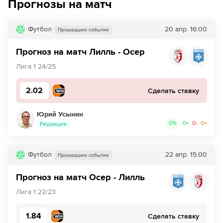
Прогнозы на матч
39´
Удар от ворот произведет Лилль
Футбол
20 апр.
16:00
Прошедшее событие
40´
Судья сигнализирует, что Хакон Арнар Харальдссон из
команды Лилль поставил подножку. Пострадал Лассин
Прогноз на матч Лилль - Осер
Синайоко
Лига 1 24/25
40´
Хакон Арнар Харальдссон совершает грубый фол
на сопернике и получает предупреждение
2.02
Сделать ставку
42´
Лилль совершает вбрасывание на своей половине
Юрий Усынин
поля
0
%
0
+
0
-
0
=
Редакция
42´
Элиша Овусу из команды Осер опасно и грубо сыграл.
Бенжамен Андре пострадал.
Футбол
22 апр.
15:00
Прошедшее событие
42´
Удар от ворот произведет Осер
Прогноз на матч Осер - Лилль
43´
Натан Нгой из команды Лилль заходит слишком
Лига 1 22/23
далеко, он валит Секу Мара.
1.84
Сделать ставку
43´
Натан Нгой тянет соперника за майку и за это