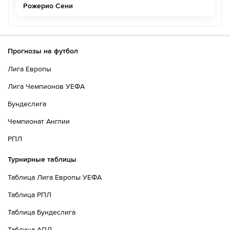
Рожерио Сени
Прогнозы на футбол
Лига Европы
Лига Чемпионов УЕФА
Бундеслига
Чемпионат Англии
РПЛ
Турнирные таблицы
Таблица Лига Европы УЕФА
Таблица РПЛ
Таблица Бундеслига
Таблица АПЛ