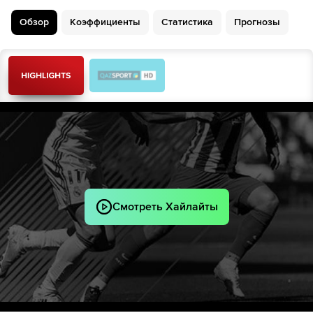
Обзор
Коэффициенты
Статистика
Прогнозы
Смотреть Хайлайты