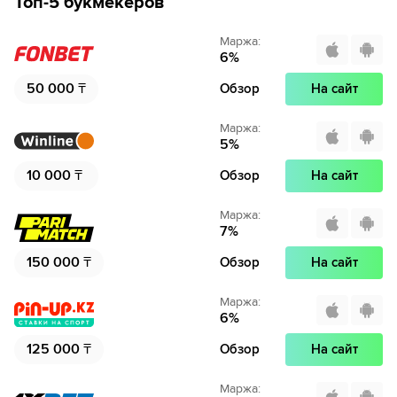
Топ-5 букмекеров
Маржа
:
6
%
50 000
₸
Обзор
На сайт
Маржа
:
5
%
10 000
₸
Обзор
На сайт
Маржа
:
7
%
150 000
₸
Обзор
На сайт
Маржа
:
6
%
125 000
₸
Обзор
На сайт
Маржа
: