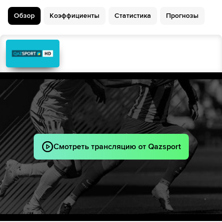
46´
Рияд Марез
Ибрагим Маза
Крисенсио Саммервиль
46´
Обзор
Коэффициенты
Статистика
Прогнозы
Джастин Клюйверт
46´
Уссем Ауар
Фарес Шаиби
Вирджил ван Дейк
46´
46´
Раян Айт-Нури
Натан Аке
Jaouen Hadjam
Барт Вербрюгген
46´
46´
Рамис Зерруки
Робин Руфс
Mohamed Tougai
63´
Амин Гуири
Надир Бенбуали
Тиджани Рейндерс
69´
Мартен де Рон
Смотреть трансляцию от Qazsport
Дониэлл Мален
69´
Тен Копмейнерс
69´
Мохамед Амура
Adil Boulbina
Френки де Йонг
69´
Квинтен Тимбер
Матс Виффер
69´
Лутшарель Геертруида