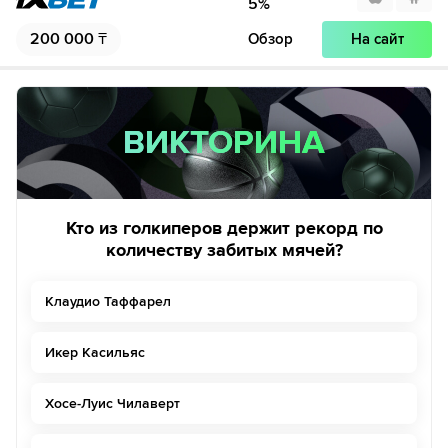
5
%
200 000
₸
Обзор
На сайт
ВИКТОРИНА
ВИКТОРИНА
Кто из голкиперов держит рекорд по
количеству забитых мячей?
Клаудио Таффарел
Икер Касильяс
Хосе-Луис Чилаверт