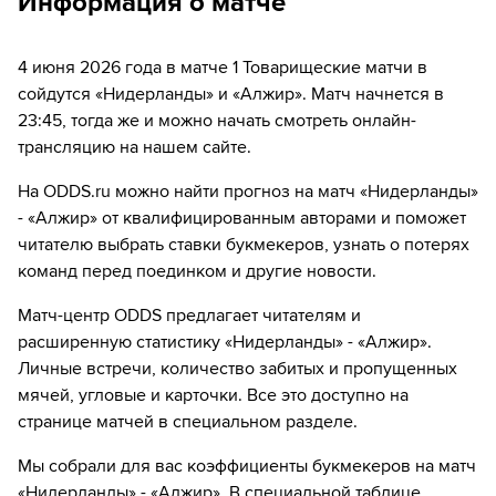
Информация о матче
46´
Замена "Алжир": Уссем Ауар ↔ Фарес Шаиби
46´
Замена "Алжир": Раян Айт-Нури ↔ Jaouen Hadjam
4 июня 2026 года в матче 1 Товарищеские матчи в
сойдутся «Нидерланды» и «Алжир». Матч начнется в
46´
Замена "Алжир": Рамис Зерруки ↔ Mohamed Tougai
23:45, тогда же и можно начать смотреть онлайн-
трансляцию на нашем сайте.
63´
Замена "Алжир": Амин Гуири ↔ Надир Бенбуали
На ODDS.ru можно найти прогноз на матч «Нидерланды»
69´
Замена "Нидерланды": Тиджани Рейндерс ↔
- «Алжир» от квалифицированным авторами и поможет
Мартен де Рон
читателю выбрать ставки букмекеров, узнать о потерях
команд перед поединком и другие новости.
69´
Замена "Нидерланды": Дониэлл Мален ↔ Тен
Копмейнерс
Матч-центр ODDS предлагает читателям и
расширенную статистику «Нидерланды» - «Алжир».
69´
Замена "Нидерланды": Френки де Йонг ↔ Квинтен
Личные встречи, количество забитых и пропущенных
Тимбер
мячей, угловые и карточки. Все это доступно на
69´
Замена "Нидерланды": Матс Виффер ↔ Лутшарель
странице матчей в специальном разделе.
Геертруида
Мы собрали для вас коэффициенты букмекеров на матч
69´
Замена "Алжир": Мохамед Амура ↔ Adil Boulbina
«Нидерланды» - «Алжир». В специальной таблице