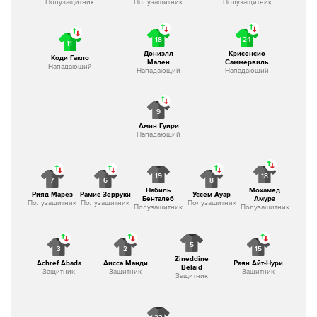
Полузащитник
Полузащитник
Полузащитник
18
24
11
Дониэлл
Крисенсио
Коди Гакпо
Мален
Саммервиль
Нападающий
Нападающий
Нападающий
9
Амин Гуири
Нападающий
19
18
7
6
8
Набиль
Мохамед
Рияд Марез
Рамис Зерруки
Уссем Ауар
Бенталеб
Амура
Полузащитник
Полузащитник
Полузащитник
Полузащитник
Полузащитник
5
3
2
15
Zineddine
Achref Abada
Аисса Манди
Раян Айт-Нури
Belaid
Защитник
Защитник
Защитник
Защитник