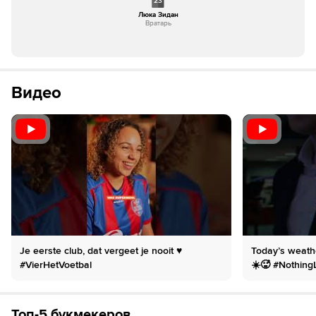
23
Люка Зидан
Вратарь
Видео
Je eerste club, dat vergeet je nooit ♥️
Today’s weath
#VierHetVoetbal
☀️🥵 #Nothing
Топ-5 букмекеров