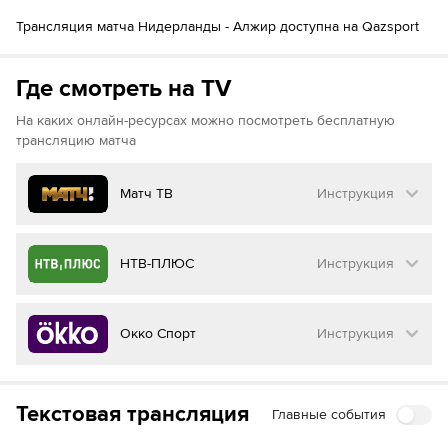
Коди Гакпо
81´
Трансляция матча Нидерланды - Алжир доступна на Qazsport
Ваут Вегорст
86´
(
Набиль Бенталеб
)
Anis Hadj Moussa
Где смотреть на TV
Ян Паул ван Хекке
87´
Брайан Броббей
На каких онлайн-ресурсах можно посмотреть бесплатную
трансляцию матча
Матч ТВ
Инструкция
Как смотреть бесплатно трансляцию матча
НТВ-ПЛЮС
Инструкция
на
Матч ТВ
Инструкция
:
Как смотреть бесплатно трансляцию матча
Окко Спорт
Инструкция
на
НТВ ПЛЮС
Перейдите на сайт МАТЧ ТВ
Инструкция
:
Нажмите на кнопку
«Оформить подписку»
Как смотреть бесплатно трансляцию матча
Текстовая трансляция
Главные события
на
Окко ТВ
Перейдите на сайт НТВ ПЛЮС
Далее нажмите на
«Создать учетную запись в