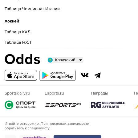
Таблица Чемпионат Италии
Хоккей
Таблица КХЛ
Таблица НХЛ
Казахский
Русский
Казахский
Nigeria
Sportsdaily.ru
Esports.ru
Награды
Н
Играйте осторожно. При признаках зависимости
обратитесь к специалисту.