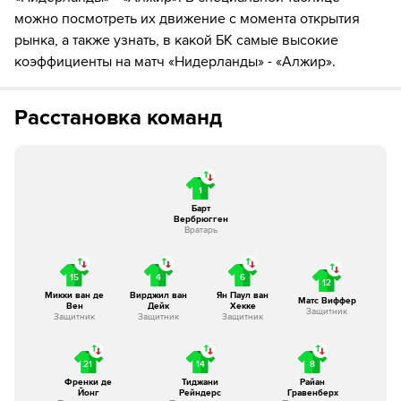
можно посмотреть их движение с момента открытия
81´
Замена "Нидерланды": Коди Гакпо ↔ Ваут Вегорст
рынка, а также узнать, в какой БК самые высокие
коэффициенты на матч «Нидерланды» - «Алжир».
86´
ГОЛ!
86´
Игрок "Алжир" Anis Hadj Moussa забивает гол!
Расстановка команд
87´
Замена "Нидерланды": Ян Паул ван Хекке ↔ Брайан
Броббей
1
Барт
Вербрюгген
Вратарь
15
4
6
12
Микки ван де
Вирджил ван
Ян Паул ван
Матс Виффер
Вен
Дейк
Хекке
Защитник
Защитник
Защитник
Защитник
21
14
8
Френки де
Тиджани
Райан
Йонг
Рейндерс
Гравенберх