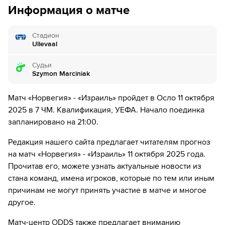
дней.
Информация о матче
6´
ОН ПРОМАЗАЛ - Эрлинг Холанд пробил пенальти,
но вратарь отбил в поле.
Стадион
Ullevaal
6´
Игрок из команды Норвегия делает длинное
вбрасывание в штрафную площадку соперника
Судьи
Szymon Marciniak
6´
Torbjoern Lysaker Heggem нанес удар, но тот был
заблокирован.
Матч «Норвегия» - «Израиль» пройдет в Осло 11 октября
2025 в 7 ЧМ. Квалификация, УЕФА. Начало поединка
7´
Манор Соломон наказан за толчок Оскар Бобб
запланировано на 21:00.
10´
Анан Халаили не смог попасть в створ ударом издали
Редакция нашего сайта предлагает читателям прогноз
на матч «Норвегия» - «Израиль» 11 октября 2025 года.
10´
Удар от ворот произведет Норвегия
Прочитав его, можете узнать актуальные новости из
11´
Кристофер Айер наказан за толчок Идан Нахмиас
стана команд, имена игроков, которые по тем или иным
причинам не могут принять участие в матче и многое
11´
Оскар Бобб навешивает с правого углового, но
другое.
неудачно - мяч уходит за предел поля.
Матч-центр ODDS также предлагает вниманию