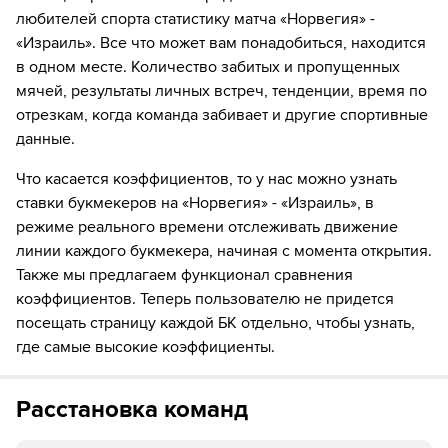
12´
Норвегия совершает вбрасывание на половине поля
любителей спорта статистику матча «Норвегия» -
противника
«Израиль». Все что может вам понадобиться, находится
в одном месте. Количество забитых и пропущенных
14´
Манор Соломон нанес удар, но тот был заблокирован.
мячей, результаты личных встреч, тенденции, время по
отрезкам, когда команда забивает и другие спортивные
14´
Анан Халаили не смог попасть в створ ударом издали
данные.
14´
Удар от ворот произведет Норвегия
Что касается коэффициентов, то у нас можно узнать
ставки букмекеров на «Норвегия» - «Израиль», в
15´
Израиль совершает вбрасывание на своей половине
поля
режиме реального времени отслеживать движение
линии каждого букмекера, начиная с момента открытия.
16´
Норвегия совершает вбрасывание на половине поля
Также мы предлагаем функционал сравнения
противника
коэффициентов. Теперь пользователю не придется
посещать страницу каждой БК отдельно, чтобы узнать,
16´
Удар от ворот произведет Израиль
где самые высокие коэффициенты.
17´
Норвегия совершает вбрасывание на половине поля
противника
Расстановка команд
18´
ГОЛ!