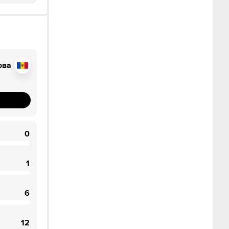
ова
0
1
6
12