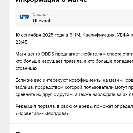
10´
Норвегия совершает вбрасывание на своей половин
Стадион
Ullevaal
10´
Антонио Нуса не смог попасть в створ ударом издали
10 сентября 2025 года в 6 ЧМ. Квалификация, УЕФА п
10´
Удар от ворот произведет Молдавия
23:45.
Матч-центр ODDS предлагает любителям спорта стати
кто больше нарушает правила, а кто больше попадае
11´
Г О О О О Л - Эрлинг Холанд забивает с левой ног
страницах.
14´
Судья сигнализирует, что Юлиан Рюэрсон из команды
Если же вас интересуют коэффициенты на матч «Норв
таблица, посредством которой пользователи могут 
15´
Дэвид Мёллер Вулф наказан за толчок Михаил Кайма
сравнить их друг с другом, а также наблюдать за их
18´
Норвегия совершает вбрасывание на половине поля
Редакция портала, в свою очередь, поможет определ
«Норвегия» - «Молдова».
18´
Судья сигнализирует, что Михаил Каймаков из кома
19´
Норвегия совершает вбрасывание на половине поля