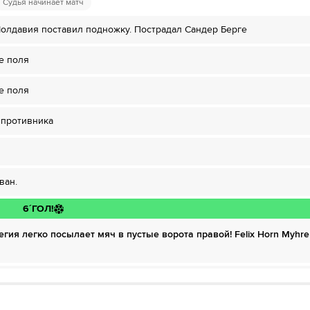
в НТВ ПЛЮС»
Судья начинает матч
дписку»
Молдавия поставил подножку. Пострадал Сандер Берге
 ОККО ТВ»
дписку»
е поля
HD качестве в течение 7-и дней всего за 1₽
е поля
ожете отвязать карту для последующего списания в течение 7 дней.
дписку»
HD качестве в течение 7-и дней всего за 1₽
 противника
 можете отвязать карту для последующего списания в течение 7 дней.
HD качестве в течение 7-и дней всего за 1₽
ван.
ожете отвязать карту для последующего списания в течение 7 дней.
6´
ГОЛ!
егия легко посылает мяч в пустые ворота правой! Felix Horn Myhre
ч в метрах проходит от штанги