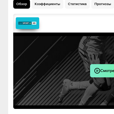
Обзор
Коэффициенты
Статистика
Прогнозы
Мартин Эдего
(
Дэвид Мёллер Вулф
)
Эрлинг Хол
Оскар Бобб
Александер Сер
Thelo Aasgaard
Felix Horn My
Thelo Aasga
Лео Эстигор
Кристофер А
Андреас Шельдеруп
Антонио Н
Смотре
(
Эрлинг Холанд
)
Thelo Aasga
Thelo Aasga
(
Юлиан Рюэрсон
)
Эрлинг Хол
(
Эрлинг Холанд
)
Thelo Aasgaar