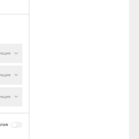
укция
укция
укция
ытия