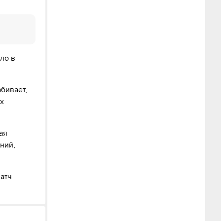
ло в
бивает,
их
ая
ний,
атч