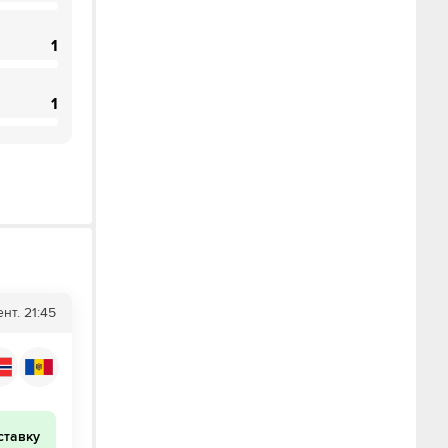
1
1
ент.
21:45
ставку