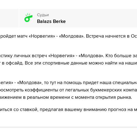
е поля
Судьи
Balazs Berke
ройдет матч «Норвегия» - «Молдова». Встреча начнется в Ос
11´
ГОЛ!
стику личных встреч «Норвегия» - «Молдова». Кто больше за
т в офсайд. Все эти спортивные данные можно найти на наш
и!
 Норвегия поставил подножку. Пострадал Олег Рябчук
егия» - «Молдова», то тут на помощь придет наша специальн
просмотреть коэффициенты от легальных букмекерских компа
ков
 движением в реальном времени с момента открытия рынка.
 противника
иться со ставкой, предлагая вашему вниманию прогноз на м
нды Молдавия поставил подножку. Пострадал Дэвид Мёллер Вулф
 противника