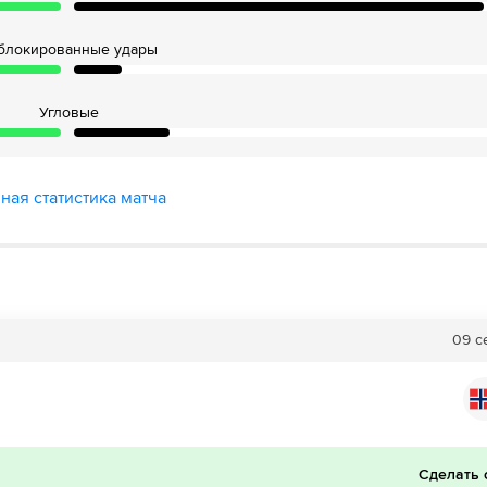
блокированные удары
43´
ГОЛ!
Угловые
елал Эрлинг Холанд из команды Норвегия.
ная статистика матча
 противника
ывание в штрафную площадку соперника
45´+1
ГОЛ!
09 с
r! The referee blows for half time
Второй тайм начался
Сделать 