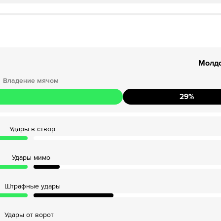
анды Молдавия поставил подножку. Пострадал Мартин Эдегор
ил головой, но мимо
Молд
е поля
Владение мячом
29
%
, но вратарь начеку
Норвегия поставил подножку. Пострадал Виргилиу Постолачи
Удары в створ
36´
ГОЛ!
евой ноги!
Удары мимо
е поля
Штрафные удары
ть вратаря.
Удары от ворот