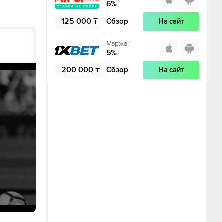
6
%
125 000
₸
Обзор
На сайт
Маржа
:
5
%
200 000
₸
Обзор
На сайт