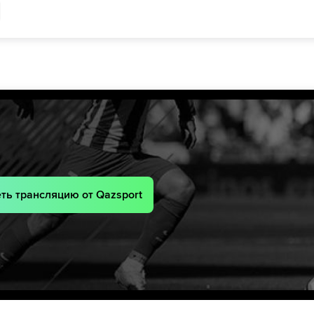
46´
Виргилиу Постолачи
Stefan Bodisteanu
р
45´+1
46´
Артур Ионицэ
Даниэль Думбравану
анд
52´
58´
Михаил Каймаков
61´
Никита Моцпан
Максим Кожокару
лот
64´
hre
64´
ard
68´
йер
73´
уса
73´
ть трансляцию от Qazsport
74´
Лео Эстигор
ard
76´
ard
79´
80´
Вадим Рацэ
Виктор Богачук
анд
83´
88´
Михаил Каймаков
Кристиан Дрос
d
90´+1