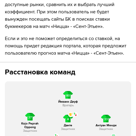
доступные рынки, сравнить их и выбрать лучший
коэффициент. При этом пользователь не будет
12´
Сент-Этьен совершает вбрасывание на половине поля
противника
вынужден посещать сайты БК в поисках ставки
букмекеров на матч «Ницца» - «Сент-Этьен».
13´
Julien Le Cardinal не смог попасть в створ ударом
издали
Если и это не поможет определиться со ставкой, на
помощь придет редакция портала, которая предложит
13´
Удар от ворот произведет Ницца
пользователю прогноз матча «Ницца» - «Сент-Этьен».
14´
Сент-Этьен совершает вбрасывание на своей
половине поля
Расстановка команд
15´
Сент-Этьен совершает вбрасывание на своей
половине поля
80
15´
Сент-Этьен совершает вбрасывание на половине поля
Йеванн Диуф
Вратарь
противника
37
4
33
16´
Судья сигнализирует, что Деннис Аппиа из команды
Kojo Peprah
Сент-Этьен поставил подножку. Пострадал Эли Вахи
Данте
Антуан Менди
Oppong
Защитник
Защитник
Защитник