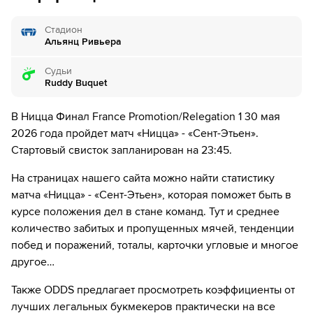
6´
Судья сигнализирует, что Антуан Менди из команды
Ницца поставил подножку. Пострадал Ирвин Кардона
Стадион
Альянц Ривьера
7´
Шанс! Ирвин Кардона из команды Сент-Этьен пробил
головой, но мимо
Судьи
Ruddy Buquet
8´
Удар от ворот произведет Ницца
В Ницца Финал France Promotion/Relegation 1 30 мая
9´
Лукас Стассин из команды Сент-Этьен в офсайде
2026 года пройдет матч «Ницца» - «Сент-Этьен».
Стартовый свисток запланирован на 23:45.
9´
Лукас Стассин нанес удар, но тот был заблокирован.
На страницах нашего сайта можно найти статистику
10´
НЕТ ГОЛА! - После повторной проверки ситуации
матча «Ницца» - «Сент-Этьен», которая поможет быть в
судья объявляет, что гол команды Сент-Этьен
курсе положения дел в стане команд. Тут и среднее
отменен из-за положения "вне игры".
количество забитых и пропущенных мячей, тенденции
10´
ПРОВЕРКА ВАР ЗАКОНЧЕНА - После проверки VAR
побед и поражений, тоталы, карточки угловые и многое
не было предпринято никаких дальнейших
другое…
действий.
Также ODDS предлагает просмотреть коэффициенты от
12´
Сент-Этьен совершает вбрасывание на своей
лучших легальных букмекеров практически на все
половине поля