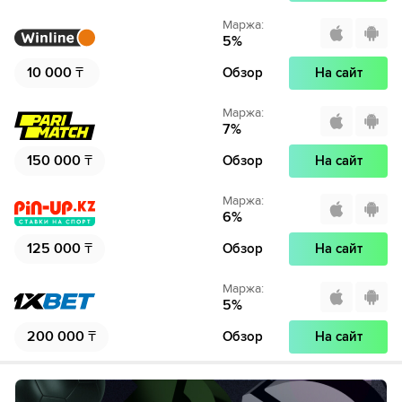
46´
Тактическая замена. Julien Le Cardinal уходит с поля
Маржа
:
и его заменяет Микаэль Наде
5
%
46´
Тактическая замена. Мохамед-Али Чо уходит с поля
10 000
₸
Обзор
На сайт
и его заменяет Kail Boudache
Маржа
:
46´
Данте из команды Ницца толкнул локтем оппонента.
7
%
Это Augustine Boakye заработал фол
150 000
₸
Обзор
На сайт
46´
Тактическая замена. Мелвен Бар уходит с поля и
его заменяет Софиан Диоп
Маржа
:
6
%
47´
Ницца совершает вбрасывание на половине поля
125 000
₸
противника
Обзор
На сайт
47´
Ницца совершает вбрасывание на половине поля
Маржа
:
противника
5
%
200 000
₸
Обзор
На сайт
47´
Ницца совершает вбрасывание на половине поля
противника
48´
Сент-Этьен совершает вбрасывание на своей