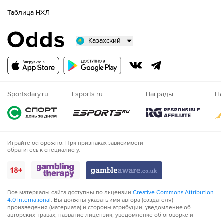
Таблица НХЛ
63´
Ницца совершает вбрасывание на своей половине
поля
Казахский
63´
Тактическая замена. Абдулайе Канте уходит с поля
и его заменяет Флориан Тардье
Русский
Казахский
63´
Тактическая замена. Деннис Аппиа уходит с поля и
его заменяет Жоао Феррейра
Nigeria
Sportsdaily.ru
Esports.ru
Награды
Н
64´
Сент-Этьен совершает вбрасывание на половине поля
противника
65´
Флориан Тардье навешивает с правого углового, но
Играйте осторожно. При признаках зависимости
неудачно - мяч уходит за предел поля.
обратитесь к специалисту.
66´
Ницца совершает вбрасывание на своей половине
поля
Все материалы сайта доступны по лицензии
Creative Commons Attribution
4.0 International
. Вы должны указать имя автора (создателя)
67´
Хорошую попытку сделал Kail Boudache. Удар в створ,
произведения (материала) и стороны атрибуции, уведомление об
но вратарь начеку
авторских правах, название лицензии, уведомление об оговорке и