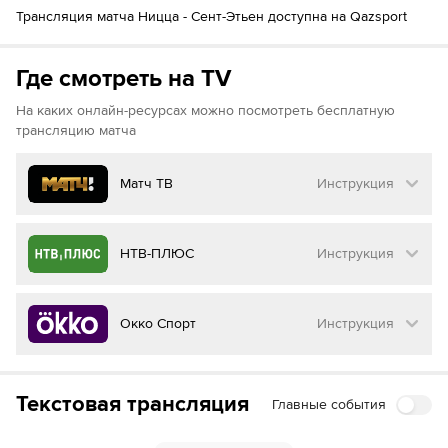
Трансляция матча Ницца - Сент-Этьен доступна на Qazsport
(
Софиан Диоп
)
Эли Вахи
90´+2
Эли Вахи
90´+5
Где смотреть на TV
Isak Jansson
На каких онлайн-ресурсах можно посмотреть бесплатную
трансляцию матча
Матч ТВ
Инструкция
Как смотреть бесплатно трансляцию матча
НТВ-ПЛЮС
Инструкция
на
Матч ТВ
Инструкция
:
Как смотреть бесплатно трансляцию матча
Окко Спорт
Инструкция
на
НТВ ПЛЮС
Перейдите на сайт МАТЧ ТВ
Инструкция
:
Нажмите на кнопку
«Оформить подписку»
Как смотреть бесплатно трансляцию матча
Текстовая трансляция
Главные события
на
Окко ТВ
Перейдите на сайт НТВ ПЛЮС
Далее нажмите на
«Создать учетную запись в
МАТЧ ТВ»
Инструкция
: