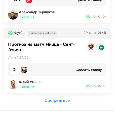
1.67
Сделать ставку
39´
Ницца совершает вбрасывание на половине поля
противника
Александр Тершуков
0
%
0
+
0
-
0
=
Редакция
39´
Хорошую попытку сделал Антуан Менди. Удар в створ,
но вратарь начеку
Футбол
20 сент.
21:45
Прошедшее событие
40´
Сент-Этьен совершает вбрасывание на половине поля
противника
Прогноз на матч Ницца - Сент-
Этьен
40´
Удар от ворот произведет Ницца
Лига 1 24/25
41´
Удар от ворот произведет Ницца
2
Сделать ставку
42´
Ницца совершает вбрасывание на своей половине
поля
Юрий Усынин
0
%
0
+
0
-
0
=
Редакция
44´
Абдулайе Канте из команды Сент-Этьен наносит удар
из-за пределов штрафной площадки, но мяч прошел
Смотреть все
сильно мимо ворот.
44´
Удар от ворот произведет Ницца