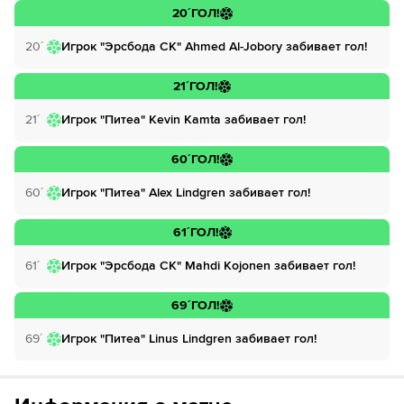
МАТЧ ТВ»
Инструкция
:
Нажмите на кнопку
«Оформить подписку»
20´
ГОЛ!
Введите вашу электронную почту
Перейдите на сайт ОККО ТВ
Далее нажмите на
«Создать учетную запись в
20´
Игрок "Эрсбода СК" Ahmed Al-Jobory забивает гол!
НТВ ПЛЮС»
Выберите тариф за 1₽ и нажмите
«Оформить
Нажмите на кнопку
«Оформить подписку»
подписку»
21´
ГОЛ!
Введите вашу электронную почту
Далее нажмите на
«Создать учетную запись в
Введите данные карты и с нее спишется 1₽
21´
Игрок "Питеа" Kevin Kamta забивает гол!
ОККО ТВ»
Выберите тариф за 1₽ и нажмите
«Оформить
подписку»
Введите вашу электронную почту
60´
ГОЛ!
Наслаждаемся трансляциями любимых
Введите данные карты и с нее спишется 1₽
матчей в HD качестве в течение 7-и дней всего
Выберите тариф за 1₽ и нажмите
«Оформить
60´
Игрок "Питеа" Alex Lindgren забивает гол!
за 1₽
подписку»
Наслаждаемся трансляциями любимых
61´
ГОЛ!
Если качество предоставляемых услуг МАТЧ ТВ вас не устроит,
Введите данные карты и с нее спишется 1₽
матчей в HD качестве в течение 7-и дней всего
можете отвязать карту для последующего списания в течение 7
за 1₽
61´
Игрок "Эрсбода СК" Mahdi Kojonen забивает гол!
дней.
Наслаждаемся трансляциями любимых
Если качество предоставляемых услуг НТВ ПЛЮС вас не устроит,
69´
ГОЛ!
матчей в HD качестве в течение 7-и дней всего
можете отвязать карту для последующего списания в течение 7
за 1₽
дней.
69´
Игрок "Питеа" Linus Lindgren забивает гол!
Если качество предоставляемых услуг ОККО ТВ вас не устроит,
можете отвязать карту для последующего списания в течение 7
дней.