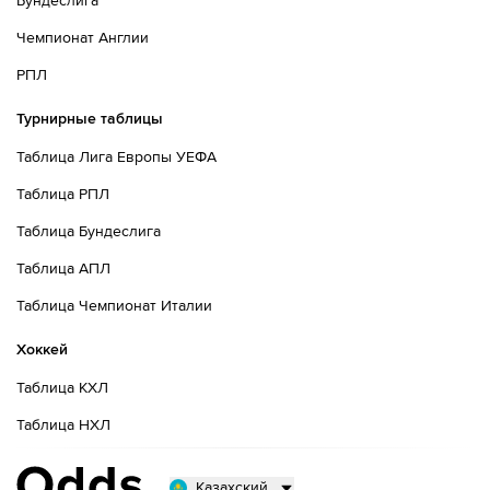
Бундеслига
Чемпионат Англии
РПЛ
Турнирные таблицы
Таблица Лига Европы УЕФА
Таблица РПЛ
Таблица Бундеслига
Таблица АПЛ
Таблица Чемпионат Италии
Хоккей
Таблица КХЛ
Таблица НХЛ
Казахский