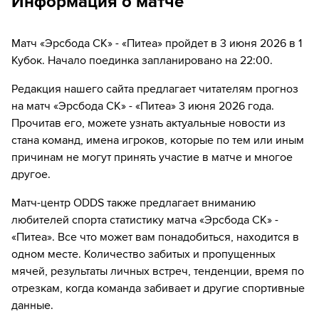
Информация о матче
Матч «Эрсбода СК» - «Питеа» пройдет в 3 июня 2026 в 1
Кубок. Начало поединка запланировано на 22:00.
Редакция нашего сайта предлагает читателям прогноз
на матч «Эрсбода СК» - «Питеа» 3 июня 2026 года.
Прочитав его, можете узнать актуальные новости из
стана команд, имена игроков, которые по тем или иным
причинам не могут принять участие в матче и многое
другое.
Матч-центр ODDS также предлагает вниманию
любителей спорта статистику матча «Эрсбода СК» -
«Питеа». Все что может вам понадобиться, находится в
одном месте. Количество забитых и пропущенных
мячей, результаты личных встреч, тенденции, время по
отрезкам, когда команда забивает и другие спортивные
данные.