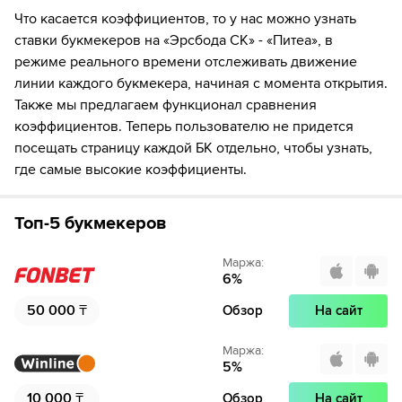
Что касается коэффициентов, то у нас можно узнать
ставки букмекеров на «Эрсбода СК» - «Питеа», в
режиме реального времени отслеживать движение
линии каждого букмекера, начиная с момента открытия.
Также мы предлагаем функционал сравнения
коэффициентов. Теперь пользователю не придется
посещать страницу каждой БК отдельно, чтобы узнать,
где самые высокие коэффициенты.
Топ-5 букмекеров
Маржа
:
6
%
50 000
₸
Обзор
На сайт
Маржа
:
5
%
10 000
₸
Обзор
На сайт