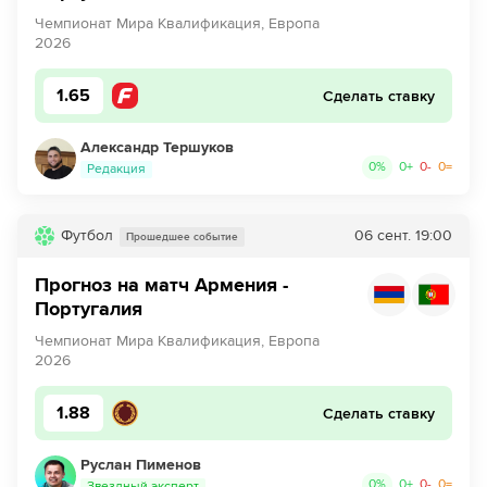
Чемпионат Мира Квалификация, Европа
2026
1.65
Сделать ставку
Александр Тершуков
0
%
0
+
0
-
0
=
Редакция
Футбол
06 сент.
19:00
Прошедшее событие
Прогноз на матч Армения -
Португалия
Чемпионат Мира Квалификация, Европа
2026
1.88
Сделать ставку
Руслан Пименов
0
%
0
+
0
-
0
=
Звездный эксперт