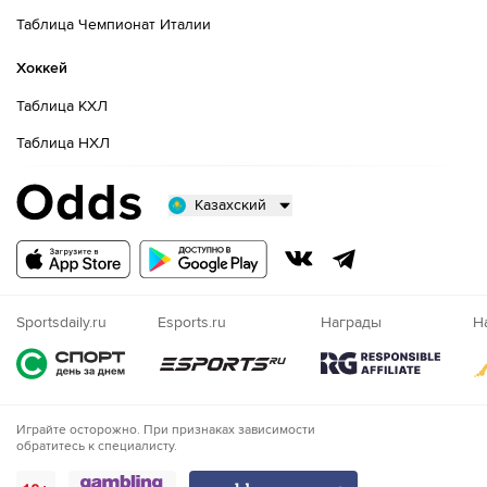
Таблица Чемпионат Италии
Хоккей
Таблица КХЛ
Таблица НХЛ
Казахский
Русский
Казахский
Nigeria
Sportsdaily.ru
Esports.ru
Награды
Н
Играйте осторожно. При признаках зависимости
обратитесь к специалисту.