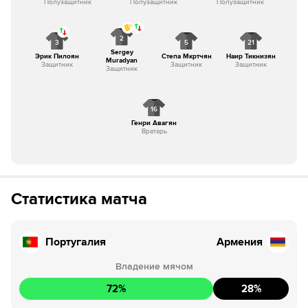
Полузащитник
Полузащитник
Полузащитник
2
3
5
21
Sergey
Эрик Пилоян
Степа Мкртчян
Наир Тикнизян
Muradyan
Защитник
Защитник
Защитник
Защитник
16
Генри Авагян
Вратарь
Статистика матча
Португалия
Армения
Владение мячом
72
%
28
%