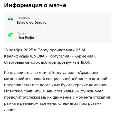
дней.
Информация о матче
45´+3
ГОЛ!
45´+3
Г О О О О Л - Бруну Фернандеш из команды
Стадион
Португалия забивает с точки!
Estadio do Dragao
Конец. Судья свистит три раза, обозначая, что матч окончен
Судьи
Irfan Peljto
Второй тайм начался
16 ноября 2025 в Порту пройдет матч 6 ЧМ.
46´
Армения делает замену. Нарек Агасарян уходит с
поля, а Эдгар Севикян выходит на его замену.
Квалификация, УЕФА «Португалия» - «Армения».
Стартовый свисток арбитра прозвучит в 19:00.
46´
Артур Серобян уходит с поля. Жирайр Шагоян
выходит вместо него
Коэффициенты на матч «Португалия» - «Армения»
можно найти в нашей специальной таблице, в которой
52´
ГОЛ!
представлены все легальные букмекерские компании.
52´
Г О О О О Л - Бруну Фернандеш бьет в цель!
Их можно сравнить, а наш специальный функционал
позволит отслеживать их движение с момента открытия
рынка в реальном времени, следить за прогрузами
55´
Эрик Пилоян уходит с поля. Георгий Арутюнян
выходит вместо него
линии.