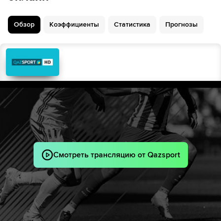
Жуан Невеш
41´
46´
Нарек Агасарян
Обзор
Коэффициенты
Статистика
Прогнозы
Эдгар Севикян
46´
Артур Серобян
Жирайр Шагоян
Бруну Фернандеш
45´+3
Бруну Фернандеш
52´
55´
Эрик Пилоян
Георгий Арутюнян
Рафаэл Леау
56´
Франсишку Консейсау
Бернарду Силва
56´
Смотреть трансляцию от Qazsport
Карлос Борхес
65´
Грант-Леон Ранос
Arayik Eloyan
Витинья
67´
Жуан Феликс
70´
Sergey Muradyan