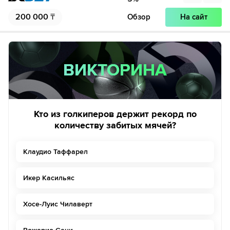
200 000
₸
Обзор
На сайт
ВИКТОРИНА
ВИКТОРИНА
Кто из голкиперов держит рекорд по
количеству забитых мячей?
Клаудио Таффарел
Икер Касильяс
Хосе-Луис Чилаверт