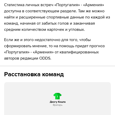
56´
Рафаэл Леау уходит с поля. Франсишку Консейсау
Статистика личных встреч «Португалия» - «Армения»
выходит вместо него
доступна в соответствующем разделе. Там же можно
найти и расширенные спортивные данные по каждой из
56´
Portugal make a substitution. Bernardo Silva runs off
команд, начиная от забитых голов и заканчивая
the field and in comes Carlos Forbs
средним количеством карточек и угловых.
65´
Армения делает замену. Грант-Леон Ранос уходит с
Если же и этого недостаточно для того, чтобы
поля, а Arayik Eloyan выходит на его замену.
сформировать мнение, то на помощь придет прогноз
«Португалия» - «Армения» от квалифицированных
67´
Португалия делает замену. Витинья уходит с поля, а
Жуан Феликс выходит на его замену.
авторов редакции ODDS.
70´
Sergey Muradyan получил желтую карточку от судьи
Расстановка команд
72´
ГОЛ!
72´
Г О О О О Л - Бруну Фернандеш из команды
Португалия забивает с точки!
1
Диогу Кошта
73´
Португалия делает замену. Жуан Канселу уходит с
Вратарь
поля, а Матеус Луис выходит на его замену.