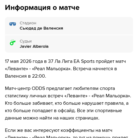
8´
Леванте совершает вбрасывание на своей половине
дней.
Информация о матче
поля
10´
Зиту Лувумбу не смог попасть в створ ударом издали
Стадион
Сьюдад де Валенсия
10´
Мартин Вальент наказан за толчок Джон Оласагасти
Судьи
12´
Kervin Arriaga из команды Леванте фолит на Мануэль
Javier Alberola
Морланес, но рефери не сигналит нарушение и
призывает продолжать игру!
17 мая 2026 года в 37 Ла Лига EA Sports пройдет матч
«Леванте» - «Реал Мальорка». Встреча начнется в
13´
Пабло Мартинес навешивает с левого углового, но
Валенсия в 22:00.
неудачно - мяч уходит за предел поля.
Матч-центр ODDS предлагает любителям спорта
13´
Судья сигнализирует, что Джереми Толян из команды
статистику личных встреч «Леванте» - «Реал Мальорка».
Леванте поставил подножку. Пострадал Зиту Лувумбу
Кто больше забивает, кто больше нарушает правила, а
16´
Мальорка совершает вбрасывание на половине поля
кто больше попадает в офсайд. Все эти спортивные
противника
данные можно найти на наших страницах.
17´
Саму из команды Мальорка не смог нормально
Если же вас интересуют коэффициенты на матч
приложиться к мячу - мимо ворот
«Леванте» - «Реал Мальорка», то тут на помощь придет