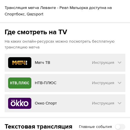
Иван Ромеро
90´+2
Трансляция матча Леванте - Реал Мальорка доступна на
Kareem Tunde
Спортбокс, Qazsport
Где смотреть на TV
На каких онлайн-ресурсах можно посмотреть бесплатную
трансляцию матча
Матч ТВ
Инструкция
Как смотреть бесплатно трансляцию матча
НТВ-ПЛЮС
Инструкция
на
Матч ТВ
Инструкция
:
Как смотреть бесплатно трансляцию матча
Окко Спорт
Инструкция
на
НТВ ПЛЮС
Перейдите на сайт МАТЧ ТВ
Инструкция
:
Нажмите на кнопку
«Оформить подписку»
Как смотреть бесплатно трансляцию матча
Текстовая трансляция
Главные события
на
Окко ТВ
Перейдите на сайт НТВ ПЛЮС