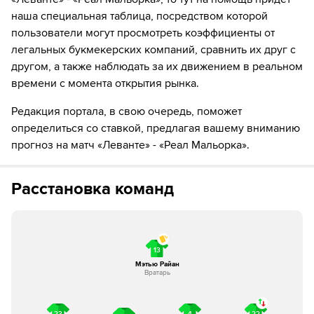
наша специальная таблица, посредством которой
18´
Удар от ворот произведет Леванте
пользователи могут просмотреть коэффициенты от
легальных букмекерских компаний, сравнить их друг с
20´
Пабло Торре навешивает с левого углового, но
неудачно - мяч уходит за предел поля.
другом, а также наблюдать за их движением в реальном
времени с момента открытия рынка.
21´
Мальорка совершает вбрасывание на половине поля
противника
Редакция портала, в свою очередь, поможет
определиться со ставкой, предлагая вашему вниманию
22´
Шанс! Carlos Espi из команды Леванте пробил головой,
прогноз на матч «Леванте» - «Реал Мальорка».
но мимо
22´
Удар от ворот произведет Мальорка
Расстановка команд
23´
Мальорка совершает вбрасывание на своей половине
поля
13
23´
Джереми Толян получил травму и заменен. Nacho
Мэтью Райан
Perez выходит на поле.
Вратарь
23´
Судья сигнализирует, что Пабло Торре из команды
Мальорка поставил подножку. Пострадал Икер Лосада
23
4
22