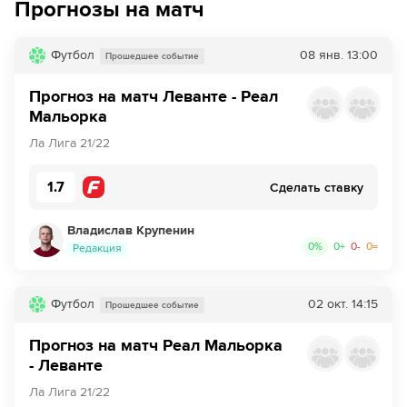
Прогнозы на матч
40´
Игрок из команды Леванте делает длинное
Футбол
08 янв.
13:00
вбрасывание в штрафную площадку соперника
Прошедшее событие
Прогноз на матч Леванте - Реал
41´
Шанс! Ведат Мурики из команды Мальорка пробил
головой, но мимо
Мальорка
Ла Лига 21/22
41´
Удар от ворот произведет Леванте
1.7
Сделать ставку
42´
Мальорка совершает вбрасывание на половине поля
противника
Владислав Крупенин
0
%
0
+
0
-
0
=
42´
Мальорка совершает вбрасывание на своей половине
Редакция
поля
Футбол
02 окт.
14:15
45´
Мальорка совершает вбрасывание на половине поля
Прошедшее событие
противника
Прогноз на матч Реал Мальорка
45´
Серхи Дардер наносит удар из-за штрафной, но Мэтью
- Леванте
Райан держит все под контролем
Ла Лига 21/22