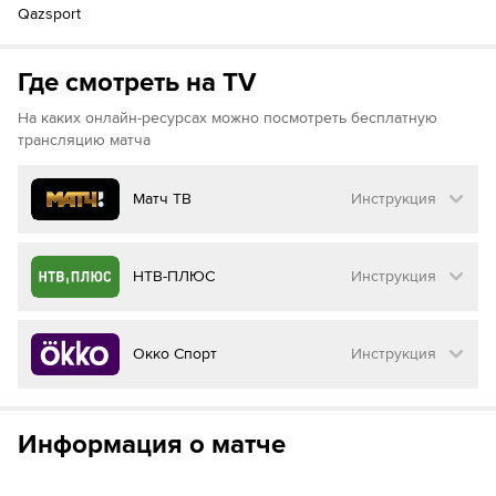
Qazsport
Где смотреть на TV
На каких онлайн-ресурсах можно посмотреть бесплатную
трансляцию матча
Матч ТВ
Инструкция
Как смотреть бесплатно трансляцию матча
НТВ-ПЛЮС
Инструкция
на
Матч ТВ
Инструкция
:
Как смотреть бесплатно трансляцию матча
Окко Спорт
Инструкция
на
НТВ ПЛЮС
Перейдите на сайт МАТЧ ТВ
Инструкция
:
Нажмите на кнопку
«Оформить подписку»
Как смотреть бесплатно трансляцию матча
Информация о матче
на
Окко ТВ
Перейдите на сайт НТВ ПЛЮС
Далее нажмите на
«Создать учетную запись в
МАТЧ ТВ»
Инструкция
:
Нажмите на кнопку
«Оформить подписку»