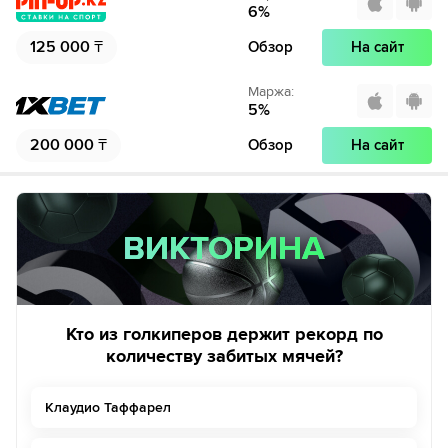
6
%
125 000
₸
Обзор
На сайт
Маржа
:
5
%
200 000
₸
Обзор
На сайт
ВИКТОРИНА
ВИКТОРИНА
Кто из голкиперов держит рекорд по
количеству забитых мячей?
Клаудио Таффарел