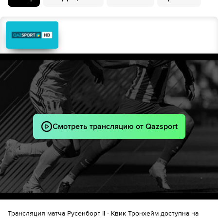
Смотреть трансляцию от Qazsport
Трансляция матча Русенборг II - Квик Тронхейм доступна на