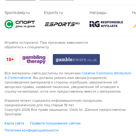
Казахский
71´
Использование видеопомощника арбитра
Nigeria
Sportsdaily.ru
Esports.ru
Награды
Н
71´
Желтую карточку получает Джузеппе Сибилли
72´
Штрафной удар разыграет Реджана 1919 на своей
половине.
Играйте осторожно. При признаках зависимости
обратитесь к специалисту.
73´
Джанлука Орелиано назначает штрафной удар для
команды Сампдория на их половине поля.
74´
ГОЛ!
Все материалы сайта доступны по лицензии
Creative Commons Attribution
4.0 International
74´
Г О О О О Л - Реми Уден бьет в цель!
. Вы должны указать имя автора (создателя)
произведения (материала) и стороны атрибуции, уведомление об
авторских правах, название лицензии, уведомление об оговорке и
ссылку на материал, если они предоставлены вместе с материалом.
76´
гости разыграют от ворот в городе Реджио Эмилия.
Издание может содержать информационную продукцию,
предназначенную для лиц старше 18 лет.
77´
Джанлука Орелиано назначает штрафной удар для
Copyright
2026
Все права защищены. Odds.kz. Данные предоставлены
команды Реджана 1919.
Sportradar.
Карта сайта
Правила пользования сайтом
77´
Реджана 1919 собирается пробить штрафной с опасной
Политика конфиденциальности
дистанции.