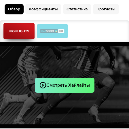
46´
Фабио Депаоли
Обзор
Коэффициенты
Статистика
Прогнозы
Бартош Берешиньский
Лука Видо
45´+3
Седрик Гондо
Седрик Гондо
48´
54´
Мбайе Ньянг
Седрик Гондо
60´
61´
Алессио Краньо
Риккардо Фьямоцци
62´
Хоакин Соса
62´
Лоренцо Венути
Пьетро Беруатто
Lorenzo Ignacchiti
62´
Смотреть Хайлайты
Джастин Куми
67´
Мбайе Ньянг
69´
Мбайе Ньянг
71´
Джузеппе Сибилли
74´
Реми Уден
Антонио Вергара
85´