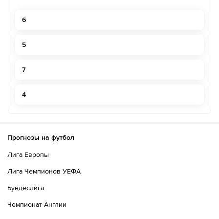
команды Реджана 1919.
6
58´
Штрафной удар разыграет Сампдория на половине
поля Реджана 1919.
5
60´
ГОЛ!
7
60´
Г О О О О Л - Седрик Гондо бьет в цель!
4
61´
Желтую карточку получает Алессио Краньо
62´
Лоренцо Венути уходит с поля. Пьетро Беруатто
выходит вместо него
Прогнозы на футбол
62´
Риккардо Фьямоцци уходит с поля. Хоакин Соса
Лига Европы
выходит вместо него
Лига Чемпионов УЕФА
62´
Lorenzo Ignacchiti уходит с поля. Джастин Куми
Бундеслига
выходит вместо него
Чемпионат Англии
63´
Сможет ли Сампдория использовать это опасное