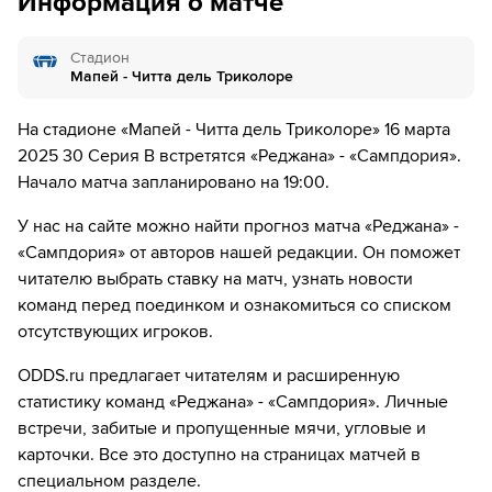
Информация о матче
10´
В городе Реджио Эмилия назначили штрафной,
разыграют xозяева.
Стадион
11´
Сампдория вбросит из-за боковой.
Мапей - Читта дель Триколоре
11´
Джанлука Орелиано назначает вбрасывание,
На стадионе «Мапей - Читта дель Триколоре» 16 марта
Сампдория выполнит вбрасывание.
2025 30 Серия B встретятся «Реджана» - «Сампдория».
Начало матча запланировано на 19:00.
12´
Вбрасывание команды Сампдория.
У нас на сайте можно найти прогноз матча «Реджана» -
13´
Вбрасывание команды Реджана 1919 на стадионе
«Сампдория» от авторов нашей редакции. Он поможет
Гиглио.
читателю выбрать ставку на матч, узнать новости
команд перед поединком и ознакомиться со списком
14´
Сампдория вбросит из-за боковой.
отсутствующих игроков.
15´
Штрафной удар разыграет Сампдория на своей
ODDS.ru предлагает читателям и расширенную
половине.
статистику команд «Реджана» - «Сампдория». Личные
15´
Штрафной удар у команды Сампдория.
встречи, забитые и пропущенные мячи, угловые и
карточки. Все это доступно на страницах матчей в
16´
Вбрасывание команды Реджана 1919 на своей
специальном разделе.
половине.