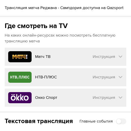
85´
Джузеппе Сибилли
Маноло Портанова
85´
Трансляция матча Реджана - Сампдория доступна на Qazsport
Леонардо Бенедетти
Натан Гирма
Где смотреть на TV
На каких онлайн-ресурсах можно посмотреть бесплатную
трансляцию матча
Матч ТВ
Инструкция
Как смотреть бесплатно трансляцию матча
НТВ-ПЛЮС
Инструкция
на
Матч ТВ
Инструкция
:
Как смотреть бесплатно трансляцию матча
Окко Спорт
Инструкция
на
НТВ ПЛЮС
Перейдите на сайт МАТЧ ТВ
Инструкция
:
Нажмите на кнопку
«Оформить подписку»
Как смотреть бесплатно трансляцию матча
Текстовая трансляция
Главные события
на
Окко ТВ
Перейдите на сайт НТВ ПЛЮС
Далее нажмите на
«Создать учетную запись в