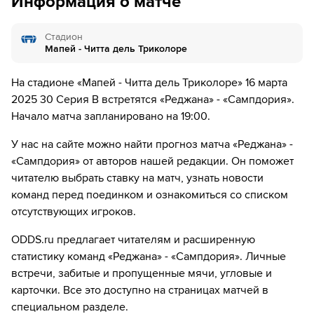
Информация о матче
10´
В городе Реджио Эмилия назначили штрафной,
разыграют xозяева.
Стадион
11´
Сампдория вбросит из-за боковой.
Мапей - Читта дель Триколоре
11´
Джанлука Орелиано назначает вбрасывание,
На стадионе «Мапей - Читта дель Триколоре» 16 марта
Сампдория выполнит вбрасывание.
2025 30 Серия B встретятся «Реджана» - «Сампдория».
Начало матча запланировано на 19:00.
12´
Вбрасывание команды Сампдория.
У нас на сайте можно найти прогноз матча «Реджана» -
13´
Вбрасывание команды Реджана 1919 на стадионе
«Сампдория» от авторов нашей редакции. Он поможет
Гиглио.
читателю выбрать ставку на матч, узнать новости
команд перед поединком и ознакомиться со списком
14´
Сампдория вбросит из-за боковой.
отсутствующих игроков.
15´
Штрафной удар разыграет Сампдория на своей
ODDS.ru предлагает читателям и расширенную
половине.
статистику команд «Реджана» - «Сампдория». Личные
15´
Штрафной удар у команды Сампдория.
встречи, забитые и пропущенные мячи, угловые и
карточки. Все это доступно на страницах матчей в
16´
Вбрасывание команды Реджана 1919 на своей
специальном разделе.
половине.