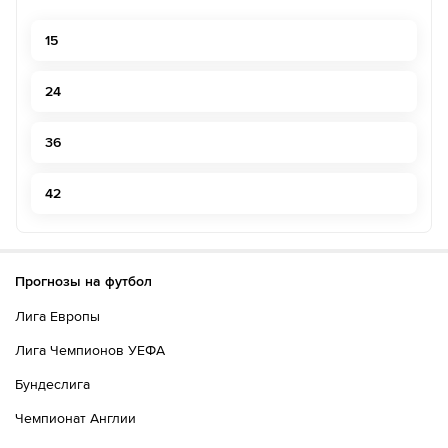
команды Реджана 1919.
15
58´
Штрафной удар разыграет Сампдория на половине
поля Реджана 1919.
24
60´
ГОЛ!
36
60´
Г О О О О Л - Седрик Гондо бьет в цель!
42
61´
Желтую карточку получает Алессио Краньо
62´
Лоренцо Венути уходит с поля. Пьетро Беруатто
выходит вместо него
Прогнозы на футбол
62´
Риккардо Фьямоцци уходит с поля. Хоакин Соса
Лига Европы
выходит вместо него
Лига Чемпионов УЕФА
62´
Lorenzo Ignacchiti уходит с поля. Джастин Куми
Бундеслига
выходит вместо него
Чемпионат Англии
63´
Сможет ли Сампдория использовать это опасное