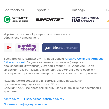
Казахский
71´
Использование видеопомощника арбитра
Nigeria
Sportsdaily.ru
Esports.ru
Награды
Н
71´
Желтую карточку получает Джузеппе Сибилли
72´
Штрафной удар разыграет Реджана 1919 на своей
половине.
Играйте осторожно. При признаках зависимости
обратитесь к специалисту.
73´
Джанлука Орелиано назначает штрафной удар для
команды Сампдория на их половине поля.
74´
ГОЛ!
Все материалы сайта доступны по лицензии
Creative Commons Attribution
4.0 International
74´
Г О О О О Л - Реми Уден бьет в цель!
. Вы должны указать имя автора (создателя)
произведения (материала) и стороны атрибуции, уведомление об
авторских правах, название лицензии, уведомление об оговорке и
ссылку на материал, если они предоставлены вместе с материалом.
76´
гости разыграют от ворот в городе Реджио Эмилия.
Издание может содержать информационную продукцию,
предназначенную для лиц старше 18 лет.
77´
Джанлука Орелиано назначает штрафной удар для
Copyright
2026
Все права защищены. Odds.kz. Данные предоставлены
команды Реджана 1919.
Sportradar.
Карта сайта
Правила пользования сайтом
77´
Реджана 1919 собирается пробить штрафной с опасной
Политика конфиденциальности
дистанции.