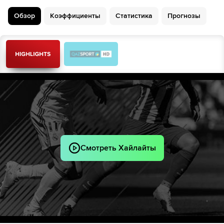
46´
Фабио Депаоли
Обзор
Коэффициенты
Статистика
Прогнозы
Бартош Берешиньский
Лука Видо
45´+3
Седрик Гондо
Седрик Гондо
48´
54´
Мбайе Ньянг
Седрик Гондо
60´
61´
Алессио Краньо
Риккардо Фьямоцци
62´
Хоакин Соса
62´
Лоренцо Венути
Пьетро Беруатто
Lorenzo Ignacchiti
62´
Смотреть Хайлайты
Джастин Куми
67´
Мбайе Ньянг
69´
Мбайе Ньянг
71´
Джузеппе Сибилли
74´
Реми Уден
Антонио Вергара
85´