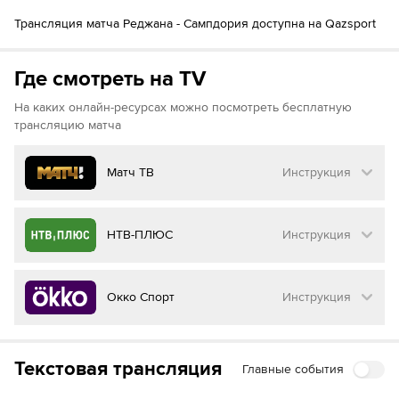
85´
Джузеппе Сибилли
Маноло Портанова
85´
Трансляция матча Реджана - Сампдория доступна на Qazsport
Леонардо Бенедетти
Натан Гирма
Где смотреть на TV
На каких онлайн-ресурсах можно посмотреть бесплатную
трансляцию матча
Матч ТВ
Инструкция
Как смотреть бесплатно трансляцию матча
НТВ-ПЛЮС
Инструкция
на
Матч ТВ
Инструкция
:
Как смотреть бесплатно трансляцию матча
Окко Спорт
Инструкция
на
НТВ ПЛЮС
Перейдите на сайт МАТЧ ТВ
Инструкция
:
Нажмите на кнопку
«Оформить подписку»
Как смотреть бесплатно трансляцию матча
Текстовая трансляция
Главные события
на
Окко ТВ
Перейдите на сайт НТВ ПЛЮС
Далее нажмите на
«Создать учетную запись в