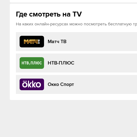
Где смотреть на TV
На каких онлайн-ресурсах можно посмотреть бесплатную т
Матч ТВ
Как смотреть бесплатно трансляцию матча
НТВ-ПЛЮС
Инструкция
:
Как смотреть бесплатно трансляцию матча
Перейдите на сайт МАТЧ ТВ
Окко Спорт
Инструкция
:
Нажмите на кнопку
«Оформить подписку»
Как смотреть бесплатно трансляцию матча
Перейдите на сайт НТВ ПЛЮС
Далее нажмите на
«Создать учетную запись в
Инструкция
:
Нажмите на кнопку
«Оформить подписку»
Введите вашу электронную почту
Перейдите на сайт ОККО ТВ
Далее нажмите на
«Создать учетную запись 
Выберите тариф за 1₽ и нажмите
«Оформить по