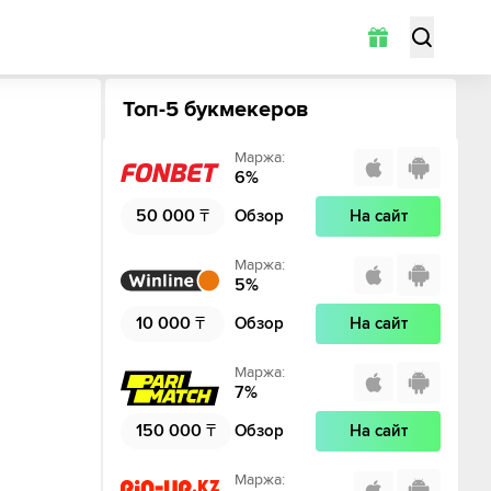
Топ-5 букмекеров
Маржа
:
6
%
50 000
₸
Обзор
На сайт
Маржа
:
5
%
10 000
₸
Обзор
На сайт
Маржа
:
7
%
150 000
₸
Обзор
На сайт
Маржа
: