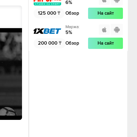
6
%
125 000
₸
Обзор
На сайт
Маржа
:
5
%
200 000
₸
Обзор
На сайт