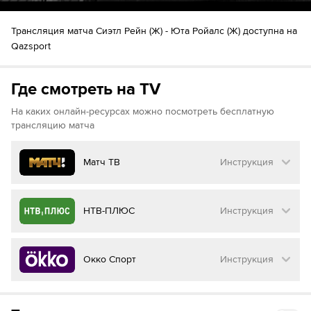
Трансляция матча Сиэтл Рейн (Ж) - Юта Ройалс (Ж) доступна на
Qazsport
Где смотреть на TV
На каких онлайн-ресурсах можно посмотреть бесплатную
трансляцию матча
Матч ТВ
Инструкция
Как смотреть бесплатно трансляцию матча
НТВ-ПЛЮС
Инструкция
на
Матч ТВ
Инструкция
:
Как смотреть бесплатно трансляцию матча
Окко Спорт
Инструкция
на
НТВ ПЛЮС
Перейдите на сайт МАТЧ ТВ
Инструкция
:
Нажмите на кнопку
«Оформить подписку»
Как смотреть бесплатно трансляцию матча