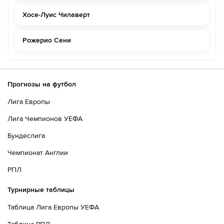
Хосе-Луис Чилаверт
Рожерио Сени
Прогнозы на футбол
Лига Европы
Лига Чемпионов УЕФА
Бундеслига
Чемпионат Англии
РПЛ
Турнирные таблицы
Таблица Лига Европы УЕФА