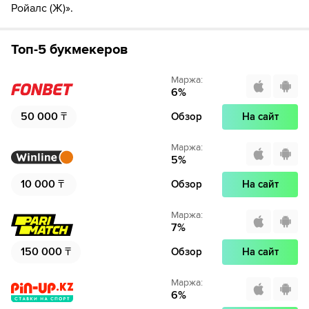
Ройалс (Ж)».
Топ-5 букмекеров
Маржа
:
6
%
50 000
₸
Обзор
На сайт
Маржа
:
5
%
10 000
₸
Обзор
На сайт
Маржа
:
7
%
150 000
₸
Обзор
На сайт
Маржа
:
6
%