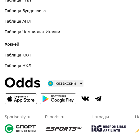
Таблица РПЛ
Таблица Бундеслига
Таблица АПЛ
Таблица Чемпионат Италии
Хоккей
Таблица КХЛ
Таблица НХЛ
Казахский
Русский
Казахский
Nigeria
Sportsdaily.ru
Esports.ru
Награды
Н