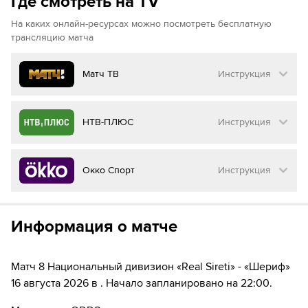
Где смотреть на TV
На каких онлайн-ресурсах можно посмотреть бесплатную
трансляцию матча
Матч ТВ
Инструкция
Как смотреть бесплатно трансляцию матча
НТВ-ПЛЮС
Инструкция
на
Матч ТВ
Инструкция
:
Как смотреть бесплатно трансляцию матча
Окко Спорт
Инструкция
на
НТВ ПЛЮС
Перейдите на сайт МАТЧ ТВ
Инструкция
:
Нажмите на кнопку
«Оформить подписку»
Как смотреть бесплатно трансляцию матча
Информация о матче
на
Окко ТВ
Перейдите на сайт НТВ ПЛЮС
Далее нажмите на
«Создать учетную запись в
МАТЧ ТВ»
Инструкция
:
Нажмите на кнопку
«Оформить подписку»
Матч 8 Национальный дивизион «Real Sireti» - «Шериф»
Введите вашу электронную почту
Перейдите на сайт ОККО ТВ
Далее нажмите на
«Создать учетную запись в
16 августа 2026 в . Начало запланировано на 22:00.
НТВ ПЛЮС»
Выберите тариф за 1₽ и нажмите
«Оформить
Нажмите на кнопку
«Оформить подписку»