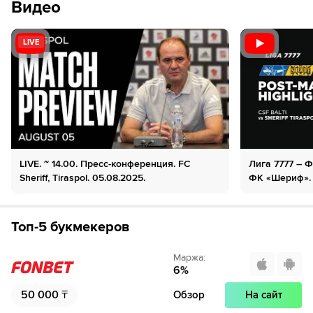
Видео
LIVE
LIVE. ~ 14.00. Пресс-конференция. FC
Лига 7777 – Ф
Sheriff, Tiraspol. 05.08.2025.
ФК «Шериф». 1
Топ-5 букмекеров
Маржа
:
6
%
50 000
₸
Обзор
На сайт