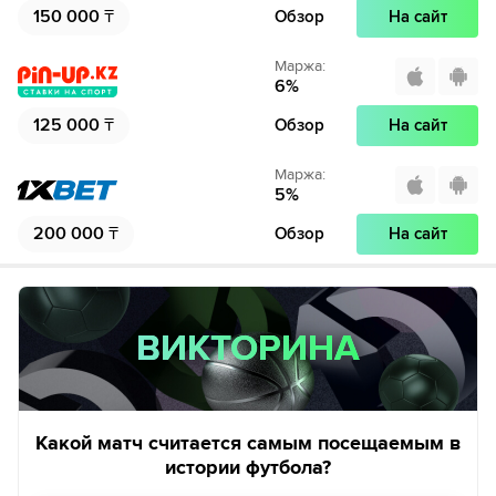
150 000
₸
Обзор
На сайт
Маржа
:
6
%
125 000
₸
Обзор
На сайт
Маржа
:
5
%
200 000
₸
Обзор
На сайт
ВИКТОРИНА
ВИКТОРИНА
Какой матч считается самым посещаемым в
истории футбола?