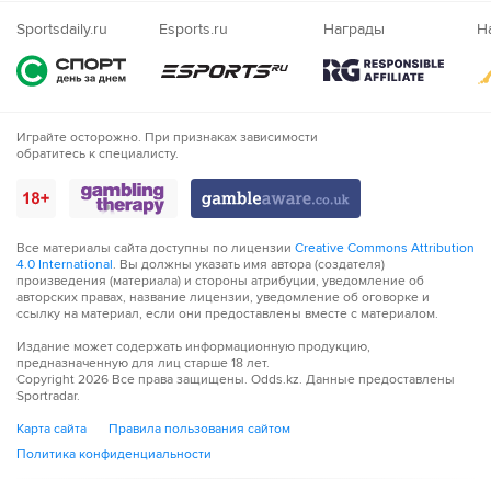
Nigeria
Sportsdaily.ru
Esports.ru
Награды
Н
Играйте осторожно. При признаках зависимости
обратитесь к специалисту.
Все материалы сайта доступны по лицензии
Creative Commons Attribution
4.0 International
. Вы должны указать имя автора (создателя)
произведения (материала) и стороны атрибуции, уведомление об
авторских правах, название лицензии, уведомление об оговорке и
ссылку на материал, если они предоставлены вместе с материалом.
Издание может содержать информационную продукцию,
предназначенную для лиц старше 18 лет.
Copyright
2026
Все права защищены. Odds.kz. Данные предоставлены
Sportradar.
Карта сайта
Правила пользования сайтом
Политика конфиденциальности