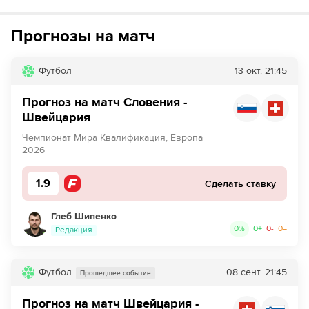
Прогнозы на матч
Футбол
13 окт.
21:45
Прогноз на матч Словения -
Швейцария
Чемпионат Мира Квалификация, Европа
2026
1.9
Сделать ставку
Глеб Шипенко
0
%
0
+
0
-
0
=
Редакция
Футбол
08 сент.
21:45
Прошедшее событие
Прогноз на матч Швейцария -