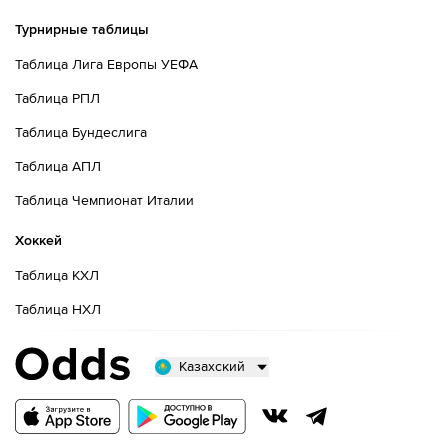
Турнирные таблицы
Таблица Лига Европы УЕФА
Таблица РПЛ
Таблица Бундеслига
Таблица АПЛ
Таблица Чемпионат Италии
Хоккей
Таблица КХЛ
Таблица НХЛ
Казахский
Русский
Казахский