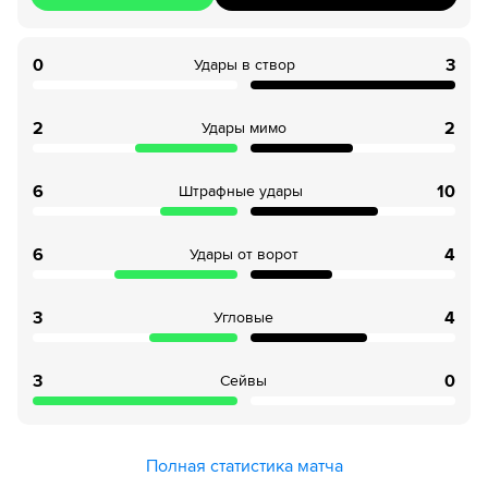
0
3
Удары в створ
2
2
Удары мимо
6
10
Штрафные удары
6
4
Удары от ворот
3
4
Угловые
3
0
Сейвы
Полная статистика матча