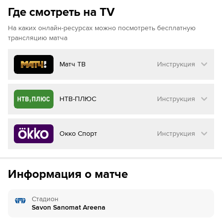
Где смотреть на TV
На каких онлайн-ресурсах можно посмотреть бесплатную
трансляцию матча
Матч ТВ
Инструкция
Как смотреть бесплатно трансляцию матча
НТВ-ПЛЮС
Инструкция
на
Матч ТВ
Инструкция
:
Как смотреть бесплатно трансляцию матча
Окко Спорт
Инструкция
на
НТВ ПЛЮС
Перейдите на сайт МАТЧ ТВ
Инструкция
:
Нажмите на кнопку
«Оформить подписку»
Как смотреть бесплатно трансляцию матча
Информация о матче
на
Окко ТВ
Перейдите на сайт НТВ ПЛЮС
Далее нажмите на
«Создать учетную запись в
МАТЧ ТВ»
Инструкция
:
Нажмите на кнопку
«Оформить подписку»
Стадион
Введите вашу электронную почту
Savon Sanomat Areena
Перейдите на сайт ОККО ТВ
Далее нажмите на
«Создать учетную запись в