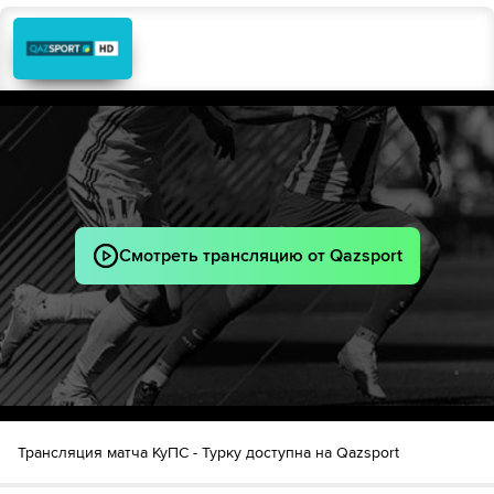
Смотреть трансляцию от Qazsport
Трансляция матча КуПС - Турку доступна на Qazsport