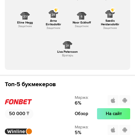
28
19
23
6
Arna
Saedis
Eline Hegg
Noor Eckhoff
Eiriksdottir
Heidarsdottir
Защитник
Защитник
Защитник
Защитник
31
Liva Petersson
Вратарь
Топ-5 букмекеров
Маржа
:
6
%
50 000
₸
Обзор
На сайт
Маржа
:
5
%