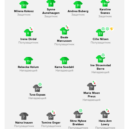
4
44
30
31
Synne
Karoline
Milena Kokosz
Andrea Buberg
Aunehaugen
Svanes
Защитник
Защитник
Защитник
Защитник
15
6
22
Beate
Irene Dirdal
Cille Nilsen
Marcussen
Полузащитник
Полузащитник
Полузащитник
16
19
23
Ine Stroemstad
Rebecka Holum
Karna Soedahl
Berre
Нападающий
Нападающий
Нападающий
11
20
Marie Moen
Tuva Espaas
Preus
Нападающий
Нападающий
30
10
7
22
Stine Nyboe
Hana Ann
Naina Inauen
Tomine Enger
Brekken
Lowry
Полузащитник
Полузащитник
Полузащитник
Полузащитник