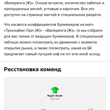
«Валеренга (Ж)». Очные встречи, количество забитых и
Matilde Alsaker Rogde
пропущенных мячей, угловые и карточки. Все это
доступно на странице матчей в специальном разделе.
90´+5
Игрок "Тронхаймс-Орн (Ж)" Matilde Alsaker Rogde
получает жёлтую карточку
Что касается коэффициентов букмекеров на матч
«Тронхаймс-Орн (Ж)» - «Валеренга (Ж)», то мы собрали
90´+8
Игрок "Тронхаймс-Орн (Ж)" Cille Nilsen получает
жёлтую карточку
для вас линии от ведущих букмекеров. В специальной
таблице можно посмотреть их движение с момента
открытия рынка, а также посмотреть, какая из БК
предлагает самый лучший кэф на тот или иной исход.
Расстановка команд
1
Rugile Rulyte
Вратарь