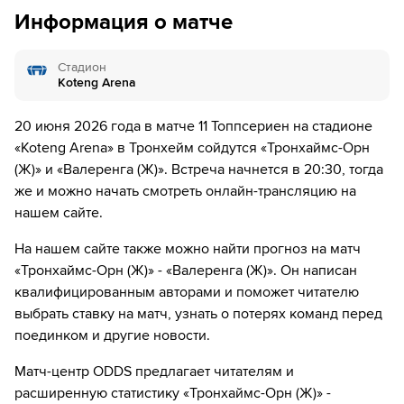
дней.
Информация о матче
63´
Игрок "Валеренга (Ж)" Saedis Heidarsdottir получает
жёлтую карточку
Стадион
67´
Замена "Тронхаймс-Орн (Ж)": Irene Dirdal ↔ Oline
Koteng Arena
Brekke Fuglem
20 июня 2026 года в матче 11 Топпсериен на стадионе
73´
Замена "Тронхаймс-Орн (Ж)": Beate Marcussen ↔
«Koteng Arena» в Тронхейм сойдутся «Тронхаймс-Орн
Synne Broenstad
(Ж)» и «Валеренга (Ж)». Встреча начнется в 20:30, тогда
74´
ГОЛ!
же и можно начать смотреть онлайн-трансляцию на
нашем сайте.
74´
Игрок "Тронхаймс-Орн (Ж)" Cille Nilsen забивает гол!
На нашем сайте также можно найти прогноз на матч
77´
Замена "Валеренга (Ж)": Marie Moen Preus ↔ Selma
«Тронхаймс-Орн (Ж)» - «Валеренга (Ж)». Он написан
Pettersen
квалифицированным авторами и поможет читателю
79´
ГОЛ!
выбрать ставку на матч, узнать о потерях команд перед
поединком и другие новости.
79´
Игрок "Валеренга (Ж)" Stine Nyboe Brekken забивает
гол!
Матч-центр ODDS предлагает читателям и
расширенную статистику «Тронхаймс-Орн (Ж)» -
90´+3
Замена "Тронхаймс-Орн (Ж)": Karoline Svanes ↔