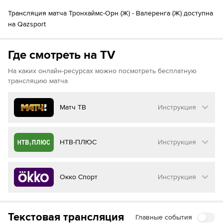
Трансляция матча Тронхаймс-Орн (Ж) - Валеренга (Ж) доступна
на Qazsport
Где смотреть на TV
На каких онлайн-ресурсах можно посмотреть бесплатную
трансляцию матча
Матч ТВ
Инструкция
Как смотреть бесплатно трансляцию матча
НТВ-ПЛЮС
Инструкция
на
Матч ТВ
Инструкция
:
Как смотреть бесплатно трансляцию матча
Окко Спорт
Инструкция
на
НТВ ПЛЮС
Перейдите на сайт МАТЧ ТВ
Инструкция
:
Нажмите на кнопку
«Оформить подписку»
Как смотреть бесплатно трансляцию матча
Текстовая трансляция
Главные события
на
Окко ТВ
Перейдите на сайт НТВ ПЛЮС