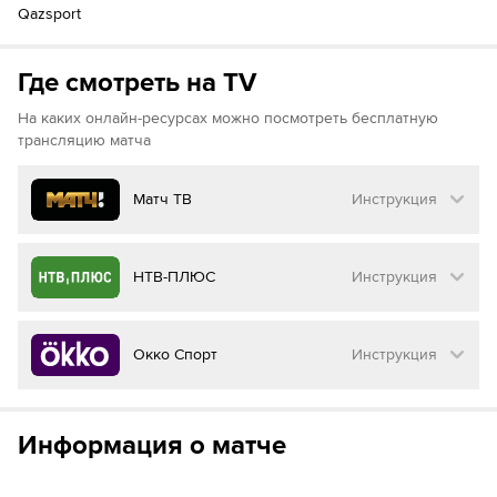
Qazsport
Где смотреть на TV
На каких онлайн-ресурсах можно посмотреть бесплатную
трансляцию матча
Матч ТВ
Инструкция
Как смотреть бесплатно трансляцию матча
НТВ-ПЛЮС
Инструкция
на
Матч ТВ
Инструкция
:
Как смотреть бесплатно трансляцию матча
Окко Спорт
Инструкция
на
НТВ ПЛЮС
Перейдите на сайт МАТЧ ТВ
Инструкция
:
Нажмите на кнопку
«Оформить подписку»
Как смотреть бесплатно трансляцию матча
Информация о матче
на
Окко ТВ
Перейдите на сайт НТВ ПЛЮС
Далее нажмите на
«Создать учетную запись в
МАТЧ ТВ»
Инструкция
:
Нажмите на кнопку
«Оформить подписку»