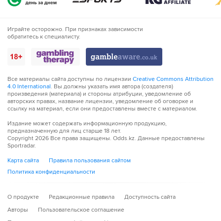
Играйте осторожно. При признаках зависимости
обратитесь к специалисту.
Все материалы сайта доступны по лицензии
Creative Commons Attribution
4.0 International
. Вы должны указать имя автора (создателя)
произведения (материала) и стороны атрибуции, уведомление об
авторских правах, название лицензии, уведомление об оговорке и
ссылку на материал, если они предоставлены вместе с материалом.
Издание может содержать информационную продукцию,
предназначенную для лиц старше 18 лет.
Copyright
2026
Все права защищены. Odds.kz. Данные предоставлены
Sportradar.
Карта сайта
Правила пользования сайтом
Политика конфиденциальности
О продукте
Редакционные правила
Доступность сайта
Авторы
Пользовательское соглашение