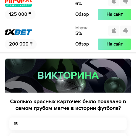
6
%
125 000
₸
Обзор
На сайт
Маржа
:
5
%
200 000
₸
Обзор
На сайт
ВИКТОРИНА
ВИКТОРИНА
Сколько красных карточек было показано в
самом грубом матче в истории футбола?
15