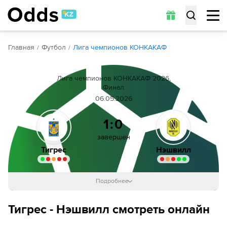
Обзор
Коэффициенты
Статистика
Прогнозы
Главная
Футбол
Лига чемпионов КОНКАКАФ
Лига чемпионов КОНКАКАФ 2026,
Финал
06.05.2026
1:0
завершен
Тигрес
Нэшвилл
Подробнее
Фернандо Горриаран
14´
Juan Pablo Vigon
Тигрес - Нэшвилл смотреть онлайн
33´
Warren Madrigal
Хесус Ангуло
36´