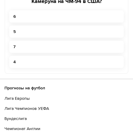
Камеруна на ЧМ-94 в США?
6
5
7
4
Прогнозы на футбол
Лига Европы
Лига Чемпионов УЕФА
Бундеслига
Чемпионат Англии