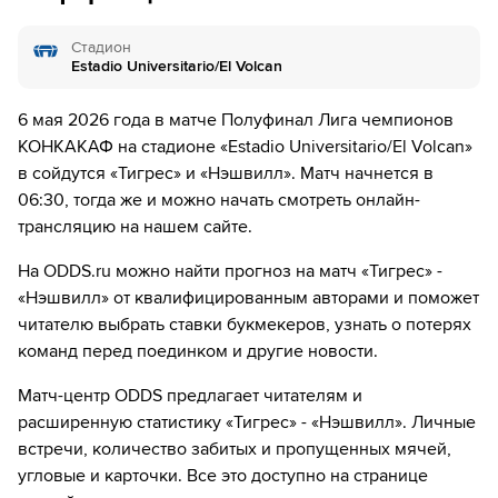
69´
Замена "Нэшвилл": Warren Madrigal ↔ Ahmed
Qasem
Стадион
Estadio Universitario/El Volcan
69´
Замена "Нэшвилл": Брайан Акоста ↔ Шакур
Мохаммед
6 мая 2026 года в матче Полуфинал Лига чемпионов
КОНКАКАФ на стадионе «Estadio Universitario/El Volcan»
76´
Игрок "Нэшвилл" Jeisson Palacios получает жёлтую
в сойдутся «Тигрес» и «Нэшвилл». Матч начнется в
карточку
06:30, тогда же и можно начать смотреть онлайн-
трансляцию на нашем сайте.
78´
Замена "Нэшвилл": Энди Нахар ↔ Даниэль Ловиц
На ODDS.ru можно найти прогноз на матч «Тигрес» -
82´
Замена "Тигрес": Хуан Брунетта ↔ Rafael Guerrero
«Нэшвилл» от квалифицированным авторами и поможет
читателю выбрать ставки букмекеров, узнать о потерях
команд перед поединком и другие новости.
Матч-центр ODDS предлагает читателям и
расширенную статистику «Тигрес» - «Нэшвилл». Личные
встречи, количество забитых и пропущенных мячей,
угловые и карточки. Все это доступно на странице