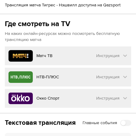
Трансляция матча Тигрес - Нэшвилл доступна на Qazsport
Где смотреть на TV
На каких онлайн-ресурсах можно посмотреть бесплатную
трансляцию матча
Матч ТВ
Инструкция
Как смотреть бесплатно трансляцию матча
НТВ-ПЛЮС
Инструкция
на
Матч ТВ
Инструкция
:
Как смотреть бесплатно трансляцию матча
Окко Спорт
Инструкция
на
НТВ ПЛЮС
Перейдите на сайт МАТЧ ТВ
Инструкция
:
Нажмите на кнопку
«Оформить подписку»
Как смотреть бесплатно трансляцию матча
Текстовая трансляция
Главные события
на
Окко ТВ
Перейдите на сайт НТВ ПЛЮС
Далее нажмите на
«Создать учетную запись в
МАТЧ ТВ»
Инструкция
: