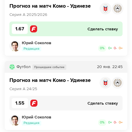
Прогноз на матч Комо - Удинезе
Серия А 2025/2026
1.67
Сделать ставку
Юрий Соколов
0
%
0
+
0
-
0
=
Редакция
Футбол
20 янв.
22:45
Прошедшее событие
Прогноз на матч Комо - Удинезе
Серия А 24/25
1.55
Сделать ставку
Юрий Соколов
0
%
0
+
0
-
0
=
Редакция