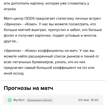
Наслаждаемся трансляциями любимых
или дополнить картину, которая уже сложилась у
Введите данные карты и с нее спишется 1₽
матчей в HD качестве в течение 7-и дней всего
Выберите тариф за 1₽ и нажмите
«Оформить
игрока.
за 1₽
подписку»
Наслаждаемся трансляциями любимых
Матч-центр ODDS предлагает статистику личных встреч
Если качество предоставляемых услуг МАТЧ ТВ вас не устроит,
Введите данные карты и с нее спишется 1₽
матчей в HD качестве в течение 7-и дней всего
«Удинезе» - «Комо». У нас вы можете посмотреть, кто
можете отвязать карту для последующего списания в течение 7
за 1₽
дней.
больше матчей выиграл, пропустил и забил, кто больше
Наслаждаемся трансляциями любимых
фолит и получает карточки, подает угловые и многое
Если качество предоставляемых услуг НТВ ПЛЮС вас не устроит,
матчей в HD качестве в течение 7-и дней всего
можете отвязать карту для последующего списания в течение 7
другое…
за 1₽
дней.
«Удинезе» - «Комо» коэффициенты на матч. У нас вы
Если качество предоставляемых услуг ОККО ТВ вас не устроит,
можете найти расширенный список рынков и линий от
можете отвязать карту для последующего списания в течение 7
дней.
всех легальных букмекеров, узнать, кто из них
предлагает самый большой коэффициент на тот или
иной исход.
Прогнозы на матч
Футбол
03 янв.
14:30
Прошедшее событие