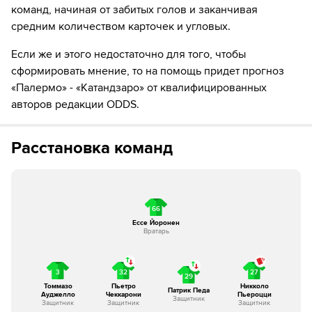
поля, а Ruggero Frosinini выходит на его замену.
команд, начиная от забитых голов и заканчивая
средним количеством карточек и угловых.
78´
Якопо Петриччоне уходит с поля. Фабио Рисполи
выходит вместо него
Если же и этого недостаточно для того, чтобы
сформировать мнение, то на помощь придет прогноз
88´
Чатандзаро делает замену. Константино Фавасули
«Палермо» - «Катандзаро» от квалифицированных
уходит с поля, а Ervin Bashi выходит на его замену.
авторов редакции ODDS.
89´
ГОЛ!
Расстановка команд
89´
Г О О О О Л - Руй Модесто бьет в цель!
90´+3
УДАЛЕНИЕ! - Никколо Пьероцци увидел перед
собой красную карточку! Одноклубники
протестуют!
66
Eссе Йоронен
Вратарь
90´+4
Желтую карточку получает Симона Понтиссо
90´+5
Желтую карточку получает Федерико Ди
3
32
27
29
Франческо
Томмазо
Пьетро
Никколо
Патрик Педа
Ауджелло
Чеккарони
Пьероцци
Защитник
Защитник
Защитник
Защитник
90´+6
УДАЛЕНИЕ! - Антонио Палумбо увидел перед