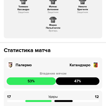
84
4
23
Томмазо
Матиас
Николо
Кассандро
Антонини
Бригенти
Защитник
Защитник
Защитник
22
Мирко
Пильячелли
Вратарь
Статистика матча
Палермо
Катандзаро
Владение мячом
53
%
47
%
17
12
Удары