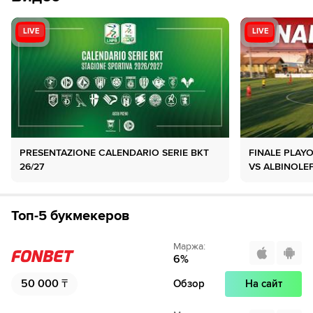
LIVE
LIVE
PRESENTAZIONE CALENDARIO SERIE BKT
FINALE PLAY
26/27
VS ALBINOLE
Топ-5 букмекеров
Маржа
:
6
%
50 000
₸
Обзор
На сайт