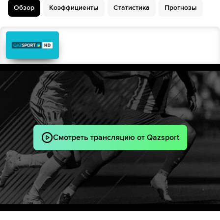
Обзор
Коэффициенты
Статистика
Прогнозы
Смотреть трансляцию от Qazsport