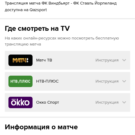
Трансляция матча ФК Виндбьярт - ФК Стааль Йорпеланд
доступна на Qazsport
Где смотреть на TV
На каких онлайн-ресурсах можно посмотреть бесплатную
трансляцию матча
Матч ТВ
Инструкция
Как смотреть бесплатно трансляцию матча
НТВ-ПЛЮС
Инструкция
на
Матч ТВ
Инструкция
:
Как смотреть бесплатно трансляцию матча
Окко Спорт
Инструкция
на
НТВ ПЛЮС
Перейдите на сайт МАТЧ ТВ
Инструкция
:
Нажмите на кнопку
«Оформить подписку»
Как смотреть бесплатно трансляцию матча
Информация о матче
на
Окко ТВ
Перейдите на сайт НТВ ПЛЮС
Далее нажмите на
«Создать учетную запись в