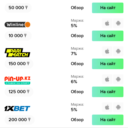
50 000
₸
Обзор
На сайт
Маржа
:
5
%
10 000
₸
Обзор
На сайт
Маржа
:
7
%
150 000
₸
Обзор
На сайт
Маржа
:
6
%
125 000
₸
Обзор
На сайт
Маржа
:
5
%
200 000
₸
Обзор
На сайт