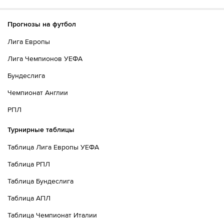
Прогнозы на футбол
Лига Европы
Лига Чемпионов УЕФА
Бундеслига
Чемпионат Англии
РПЛ
Турнирные таблицы
Таблица Лига Европы УЕФА
Таблица РПЛ
Таблица Бундеслига
Таблица АПЛ
Таблица Чемпионат Италии