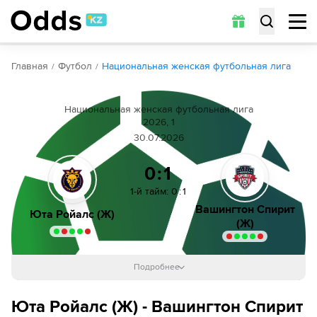
Обзор
Коэффициенты
Статистика
Прогнозы
Главная
Футбол
Национальная женская футбольная лига
Национальная женская футбольная лига
2026, 1
30.07.2026
0:1
1-й тайм
:
0
:
1
Вашингтон Спирит
Юта Ройалс (Ж)
(Ж)
Подробнее
28´
Trinity Rodman
Юта Ройалс (Ж) - Вашингтон Спирит