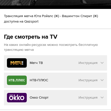
Трансляция матча Юта Ройалс (Ж) - Вашингтон Спирит (Ж)
доступна на Qazsport
Где смотреть на TV
На каких онлайн-ресурсах можно посмотреть бесплатную
трансляцию матча
Матч ТВ
Инструкция
Как смотреть бесплатно трансляцию матча
НТВ-ПЛЮС
Инструкция
на
Матч ТВ
Инструкция
:
Как смотреть бесплатно трансляцию матча
Окко Спорт
Инструкция
на
НТВ ПЛЮС
Перейдите на сайт МАТЧ ТВ
Инструкция
: