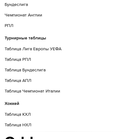
Бундеслига
Чемпионат Англии
РПЛ
Турнирные таблицы
Таблица Лига Европы УЕФА
Таблица РПЛ
Таблица Бундеслига
Таблица АПЛ
Таблица Чемпионат Италии
Хоккей
Таблица КХЛ
Таблица НХЛ