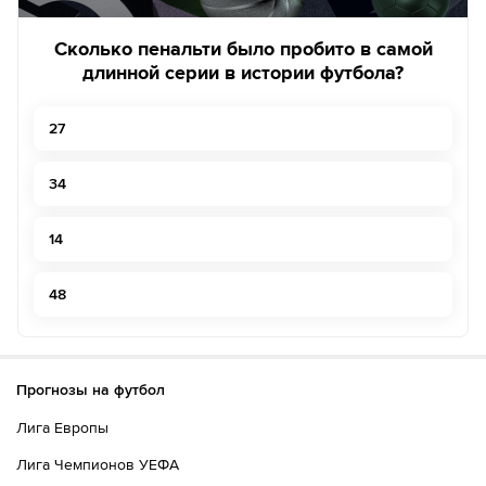
Сколько пенальти было пробито в самой
длинной серии в истории футбола?
27
34
14
48
Прогнозы на футбол
Лига Европы
Лига Чемпионов УЕФА